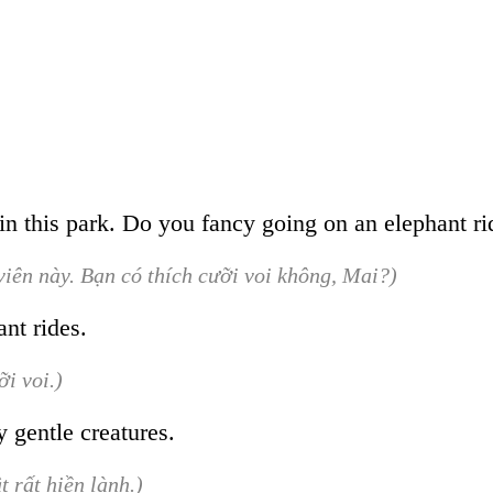
s in this park. Do you fancy going on an elephant r
viên này. Bạn có thích cưỡi voi không, Mai?)
ant rides.
i voi.)
 gentle creatures.
 rất hiền lành.)