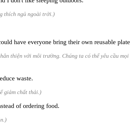
nd I don't like sleeping outdoors.
g thích ngủ ngoài trời.)
 could have everyone bring their own reusable plat
thân thiện với môi trường. Chúng ta có thể yêu cầu mọi
 reduce waste.
ể giảm chất thải.)
stead of ordering food.
n.)