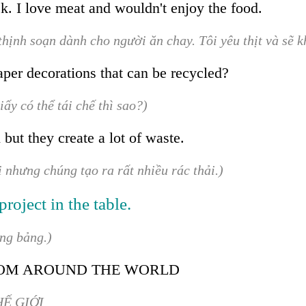
uck. I love meat and wouldn't enjoy the food.
thịnh soạn dành cho người ăn chay. Tôi yêu thịt và sẽ
per decorations that can be recycled?
iấy có thể tái chế thì sao?)
 but they create a lot of waste.
ị nhưng chúng tạo ra rất nhiều rác thải.)
project in the table.
ng bảng.)
FROM AROUND THE WORLD
HẾ GIỚI