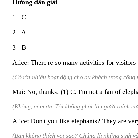
Hướng dẫn giải
1 - C
2 - A
3 - B
Alice: There're so many activities for visitor
(Có rất nhiều hoạt động cho du khách trong công 
Mai: No, thanks. (1) C. I'm not a fan of eleph
(Không, cảm ơn. Tôi không phải là người thích cưỡ
Alice: Don't you like elephants? They are very
(Bạn không thích voi sao? Chúng là những sinh vật