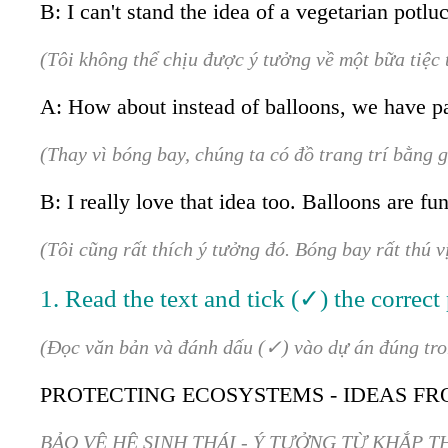
B: I can't stand the idea of a vegetarian potl
(Tôi không thể chịu được ý tưởng về một bữa tiệc 
A: How about instead of balloons, we have pa
(Thay vì bóng bay, chúng ta có đồ trang trí bằng g
B: I really love that idea too. Balloons are fun
(Tôi cũng rất thích ý tưởng đó. Bóng bay rất thú v
1. Read the text and tick (✓) the correct 
(Đọc văn bản và đánh dấu (✓) vào dự án đúng tro
PROTECTING ECOSYSTEMS - IDEAS 
BẢO VỆ HỆ SINH THÁI - Ý TƯỞNG TỪ KHẮP T