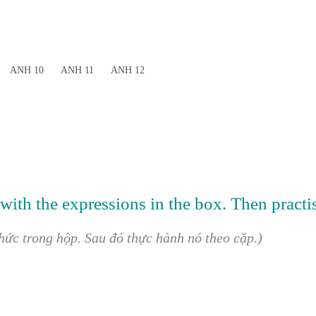
ANH 10
ANH 11
ANH 12
ith the expressions in the box. Then practise
hức trong hộp. Sau đó thực hành nó theo cặp.)