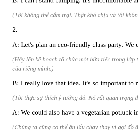
B: I can't stand camping. It's uncomfortable a
(Tôi không thể cắm trại. Thật khó chịu và tôi khôn
2.
A: Let's plan an eco-friendly class party. We
(Hãy lên kế hoạch tổ chức một bữa tiệc trong lớp 
của riêng mình.)
B: I really love that idea. It's so important to
(Tôi thực sự thích ý tưởng đó. Nó rất quan trọng đ
A: We could also have a vegetarian potluck in
(Chúng ta cũng có thể ăn lẩu chay thay vì gọi đồ ă