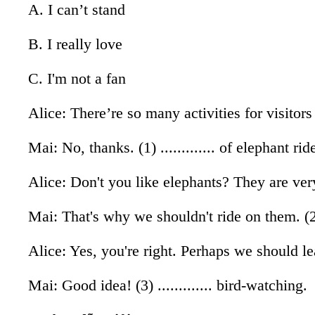
A. I can’t stand
B. I really love
C. I'm not a fan
Alice: There’re so many activities for visitor
Mai: No, thanks. (1) ............. of elephant rid
Alice: Don't you like elephants? They are very
Mai: That's why we shouldn't ride on them. (2) .
Alice: Yes, you're right. Perhaps we should le
Mai: Good idea! (3) ............. bird-watching.