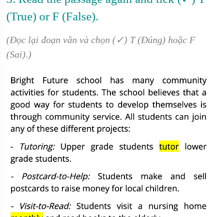
(True) or F (False).
(Đọc lại đoạn văn và chọn (✓) T (Đúng) hoặc F
(Sai).)