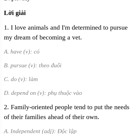
Lời giải
1. I love animals and I'm determined to pursue
my dream of becoming a vet.
A. have (v): có
B. pursue (v): theo đuổi
C. do (v): làm
D. depend on (v): phụ thuộc vào
2. Family-oriented people tend to put the needs
of their families ahead of their own.
A. Independent (adj): Độc lập