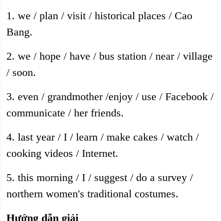
1. we / plan / visit / historical places / Cao
Bang.
2. we / hope / have / bus station / near / village
/ soon.
3. even / grandmother /enjoy / use / Facebook /
communicate / her friends.
4. last year / I / learn / make cakes / watch /
cooking videos / Internet.
5. this morning / I / suggest / do a survey /
northern women's traditional costumes.
Hướng dẫn giải