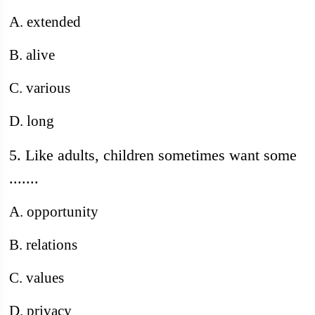
A. extended
B. alive
C. various
D. long
5. Like adults, children sometimes want some
.......
A. opportunity
B. relations
C. values
D. privacy