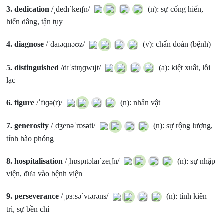
3.
dedication
/ˌdedɪˈkeɪʃn/
(n): sự cống hiến,
hiến dâng, tận tụy
4.
diagnose
/ˈdaɪəɡnəʊz/
(v): chẩn đoán (bệnh)
5.
distinguished
/dɪˈstɪŋɡwɪʃt/
(a): kiệt xuất, lỗi
lạc
6.
figure
/ˈfɪɡə(r)/
(n): nhân vật
7.
generosity
/ˌdʒenəˈrɒsəti/
(n): sự rộng lượng,
tính hào phóng
8.
hospitalisation
/ˌhɒspɪtəlaɪˈzeɪʃn/
(n): sự nhập
viện, đưa vào bệnh viện
9.
perseverance
/ˌpɜːsəˈvɪərəns/
(n): tính kiên
trì, sự bền chí