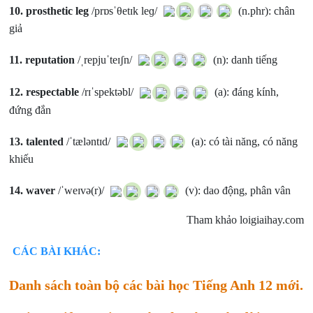
10.
prosthetic leg
/prɒsˈθetɪk leɡ/
(n.phr): chân
giả
11.
reputation
/ˌrepjuˈteɪʃn/
(n): danh tiếng
12.
respectable
/rɪˈspektəbl/
(a): đáng kính,
đứng đắn
13.
talented
/ˈtæləntɪd/
(a): có tài năng, có năng
khiếu
14.
waver
/ˈweɪvə(r)/
(v): dao động, phân vân
Tham khảo loigiaihay.com
CÁC BÀI KHÁC:
Danh sách toàn bộ các bài học Tiếng Anh 12 mới.