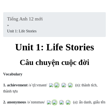
Tiếng Anh 12 mới
»
Unit 1: Life Stories
Unit 1: Life Stories
Câu chuyện cuộc đời
Vocabulary
1.
achievement
/əˈtʃiːvmənt/
(n): thành tích,
thành tựu
2.
anonymous
/əˈnɒnɪməs/
(a): ẩn danh, giấu tên