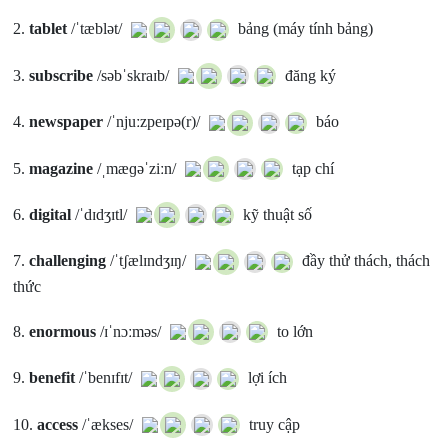
2.
tablet
/ˈtæblət/
bảng (máy tính bảng)
3.
subscribe
/səbˈskraɪb/
đăng ký
4.
newspaper
/ˈnjuːzpeɪpə(r)/
báo
5.
magazine
/ˌmæɡəˈziːn/
tạp chí
6.
digital
/ˈdɪdʒɪtl/
kỹ thuật số
7.
challenging
/ˈtʃælɪndʒɪŋ/
đầy thử thách, thách
thức
8.
enormous
/ɪˈnɔːməs/
to lớn
9.
benefit
/ˈbenɪfɪt/
lợi ích
10.
access
/ˈækses/
truy cập