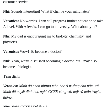
customer service...
Nhi:
Sounds interesting! What if change your mind later?
Veronica:
No worries. I can still progress further education to take
A level. With A levels, I can go to university. What about you?
Nhi:
My dad is encouraging me to biology, chemistry, and
physicics.
Veronica:
Wow! To become a doctor?
Nhi:
Yeah, we've discussed becoming a doctor, but I may also
become a biologist.
Tạm dịch:
Veronica:
Mình đã chọn những môn học ở trường cho năm tới.
Mình đã quyết định học nghề GCSE cùng với một số môn truyền
thống.
Nhi:
Nghề GCSE? Đó là gì?