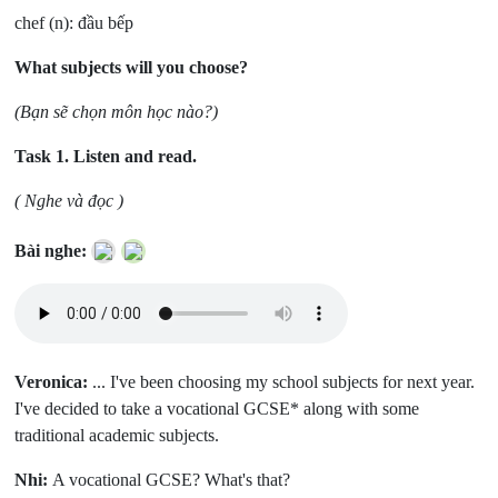
chef (n): đầu bếp
What subjects will you choose?
(Bạn sẽ chọn môn học nào?)
Task 1.
Listen and read.
( Nghe và đọc )
Bài nghe:
Veronica:
... I've been choosing my school subjects for next year.
I've decided to take a vocational GCSE* along with some
traditional academic subjects.
Nhi:
A vocational GCSE? What's that?