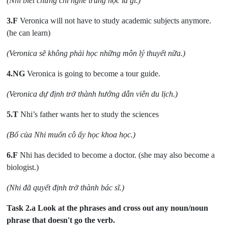
(Nhi biết chứng chỉ nghề trung học là gì.)
3.F
Veronica will not have to study academic subjects anymore.
(he can learn)
(Veronica sẽ không phải học những môn lý thuyết nữa.)
4.NG
Veronica is going to become a tour guide.
(Veronica dự định trở thành hướng dẫn viên du lịch.)
5.T
Nhi’s father wants her to study the sciences
(Bố của Nhi muốn cô ấy học khoa học.)
6.F
Nhi has decided to become a doctor. (she may also become a
biologist.)
(Nhi đã quyết định trở thành bác sĩ.)
Task 2.a
Look at the phrases and cross out any noun/noun
phrase that doesn't go the verb.