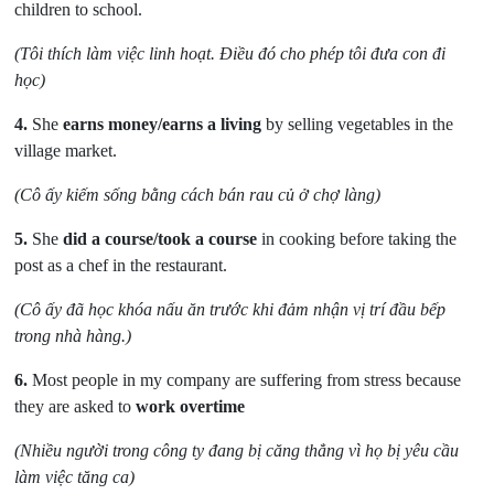
children to school.
(Tôi thích làm việc linh hoạt. Điều đó cho phép tôi đưa con đi
học)
4.
She
earns money/earns a living
by selling vegetables in the
village market.
(Cô ấy kiếm sống bằng cách bán rau củ ở chợ làng)
5.
She
did a course/took a course
in cooking before taking the
post as a chef in the restaurant.
(Cô ấy đã học khóa nấu ăn trước khi đảm nhận vị trí đầu bếp
trong nhà hàng.)
6.
Most people in my company are suffering from stress because
they are asked to
work overtime
(Nhiều người trong công ty đang bị căng thẳng vì họ bị yêu cầu
làm việc tăng ca)