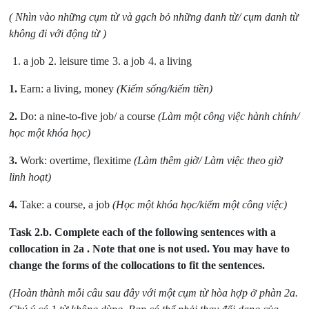
( Nhìn vào những cụm từ và gạch bỏ những danh từ/ cụm danh từ
không đi với động từ )
1. a job
2. leisure time
3. a job
4. a living
1.
Earn: a living, money
(Kiếm sống/kiếm tiền)
2.
Do: a nine-to-five job/ a course
(Làm một công việc hành chính/
học một khóa học)
3.
Work: overtime, flexitime
(Làm thêm giờ/ Làm việc theo giờ
linh hoạt)
4.
Take: a course, a job
(Học một khóa học/kiếm một công việc)
Task 2.b.
Complete each of the following sentences with a
collocation in 2a . Note that one is not used. You may have to
change the forms of the collocations to fit the sentences.
(Hoàn thành mỗi câu sau đây với một cụm từ hòa hợp ở phàn 2a.