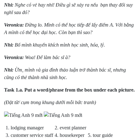
Nhi:
Nghe có vẻ hay nhỉ! Điều gì sẽ xảy ra nếu bạn thay đổi suy
nghĩ sau đó?
Veronica:
Đừng lo. Mình có thể học tiếp để lấy điểm A. Với bằng
A mình có thể học đại học. Còn bạn thì sao?
Nhi:
Bố mình khuyến khích mình học sinh, hóa, lý.
Veronica:
Woa! Để làm bác sĩ à?
Nhi:
Ừm, mình và gia đình thảo luận trở thành bác sĩ, nhưng
cũng có thẻ thành nhà sinh học.
Task 1.a.
Put a word/phrase from the box under each picture.
(Đặt từ/ cụm trong khung dưới mỗi bức tranh)
1. lodging manager
2. event planner
3. customer service staff
4. housekeeper
5. tour guide