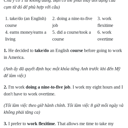
Chú ý có 1 từ không dùng. Bạn có thể phải thay đổi dạng của
cụm từ đó để phù hợp với câu)
1. take/do (an English)
2. doing a nine-to-five
3. work
course
job
flexitime
4. earns money/earns a
5. did a course/took a
6. work
living
course
overtime
1.
He decided to
take/do
an English
course
before going to work
in America.
(Anh ấy đã quyết định học một khóa tiếng Anh trước khi đến Mỹ
để làm việc)
2.
I'm work
doing a nine-to-five job
. I work my eight hours and I
don't have to work overtime.
(Tôi làm việc theo giờ hành chính. Tôi làm việc 8 giờ mỗi ngày và
không phải tăng ca)
3.
I prefer to
work flexitime
. That allows me time to take my