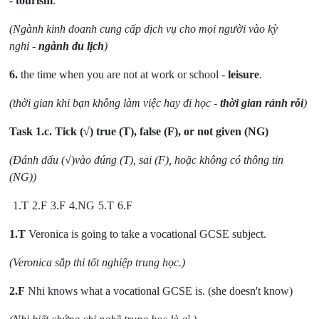
-
tourism
.
(Ngành kinh doanh cung cấp dịch vụ cho mọi người vào kỳ
nghỉ
-
ngành du lịch
)
6.
the time when you are not at work or school -
leisure
.
(thời gian khi bạn không làm việc hay đi học
-
thời gian rảnh rỗi
)
Task 1.c.
Tick (√) true (T), false (F), or not given (NG)
(Đánh dấu (
√)
vào đúng (T), sai (F), hoặc không có thông tin
(NG))
1.T
2.F
3.F
4.NG
5.T
6.F
1.T
Veronica is going to take a vocational GCSE subject.
(Veronica sắp thi tốt nghiệp trung học.)
2.F
Nhi knows what a vocational GCSE is. (she doesn't know)