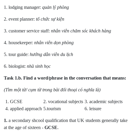
1. lodging manager:
quản lý phòng
2. event planner:
tổ chức sự kiện
3. customer service staff:
nhân viên chăm sóc khách hàng
4. housekeeper:
nhân viên dọn phòng
5. tour guide:
hướng dẫn viên du lịch
6. biologist:
nhà sinh học
Task 1.b.
Find a word/phrase in the conversation that means:
(Tìm một từ/ cụm từ trong bài đối thoại có nghĩa là)
1. GCSE
2. vocational subjects
3. academic subjects
4. applied approach
5.tourism
6. leisure
1.
a secondary shcool qualification that UK students generally take
at the age of sixteen -
GCSE
.