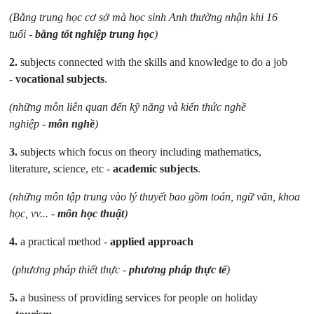
(Bằng trung học cơ sở mà học sinh Anh thường nhận khi 16
tuổi
-
bằng tốt nghiệp trung học
)
2.
subjects connected with the skills and knowledge to do a job
-
vocational subjects
.
(những môn liên quan đến kỹ năng và kiến thức nghề
nghiệp
-
môn nghề
)
3.
subjects which focus on theory including mathematics,
literature, science, etc -
academic subjects
.
(những môn tập trung vào lý thuyết bao gồm toán, ngữ văn, khoa
học, vv...
-
môn học thuật
)
4.
a practical method -
applied approach
(phương pháp thiết thực
-
phương pháp thực tế
)
5.
a business of providing services for people on holiday