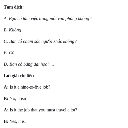
Tạm dịch:
A. Bạn có làm việc trong một văn phòng không?
B. Không
C. Bạn có chăm sóc người khác không?
B. Có.
D. Bạn có bằng đại học? ...
Lời giải chi tiết:
A:
Is it a nine-to-five job?
B:
No, it isn’t
A:
Is it the job that you must travel a lot?
B:
Yes, it is.