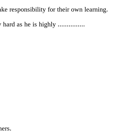
take responsibility for their own learning.
ard as he is highly ...............
hers.