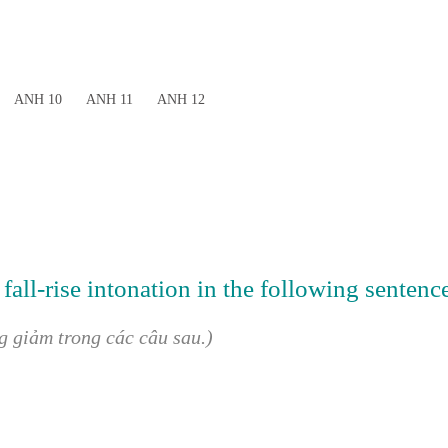
ANH 10
ANH 11
ANH 12
 fall-rise intonation in the following sentenc
g giảm trong các câu sau.)