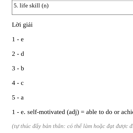
5. life skill (n)
Lời giải
1 - e
2 - d
3 - b
4 - c
5 - a
1 - e. self-motivated (adj) = able to do or ac
(tự thúc đẩy bản thân: có thể làm hoặc đạt được đ