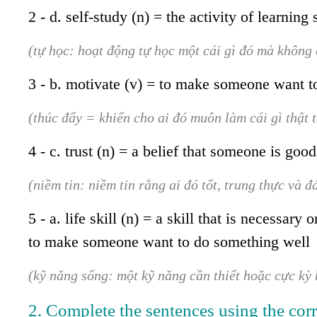
2 - d. self-study (n) = the activity of learnin
(tự học: hoạt động tự học một cái gì đó mà không 
3 - b. motivate (v) = to make someone want t
(thúc đẩy = khiến cho ai đó muôn làm cái gì thật t
4 - c. trust (n) = a belief that someone is goo
(niềm tin: niềm tin rằng ai đó tốt, trung thực và đ
5 - a. life skill (n) = a skill that is necessary
to make someone want to do something well
(kỹ năng sống: một kỹ năng cần thiết hoặc cực kỳ 
2. Complete the sentences using the corr