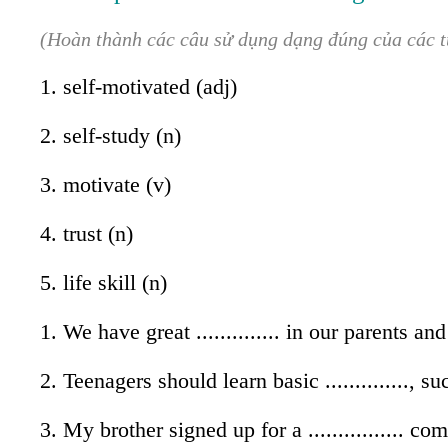
(Hoàn thành các câu sử dụng dạng đúng của các từ
1. self-motivated (adj)
2. self-study (n)
3. motivate (v)
4. trust (n)
5. life skill (n)
1. We have great .............. in our parents an
2. Teenagers should learn basic ..............
3. My brother signed up for a ................ co