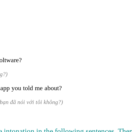
soltware?
ng?)
app you told me about?
bạn đã nói với tôi không?)
ise intonation in the following sentences. The