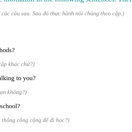
 các câu sau. Sau đó thực hành nói chúng theo cặp.)
thods?
tập khác chứ?)
alking to you?
 bạn không?)
 school?
 thông công cộng để đi học?)