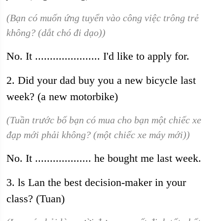
(Bạn có muốn ứng tuyển vào công việc trông trẻ
không? (dắt chó đi dạo))
No. It ...................... I'd like to apply for.
2. Did your dad buy you a new bicycle last
week? (a new motorbike)
(Tuần trước bố bạn có mua cho bạn một chiếc xe
đạp mới phải không? (một chiếc xe máy mới))
No. It ................... he bought me last week.
3. ls Lan the best decision-maker in your
class? (Tuan)