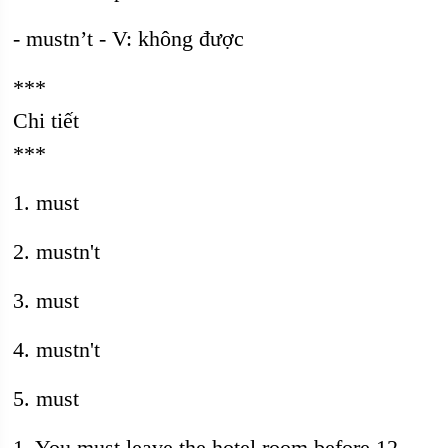
- mustn’t - V: không được
***
Chi tiết
***
1. must
2. mustn't
3. must
4. mustn't
5. must
1. You must leave the hotel room before 12