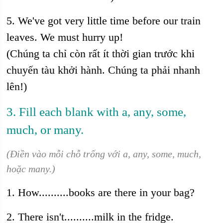
5. We've got very little time before our train
leaves. We must hurry up!
(Chúng ta chỉ còn rất ít thời gian trước khi
chuyến tàu khởi hành. Chúng ta phải nhanh
lên!)
3. Fill each blank with a, any, some,
much, or many.
(Điền vào mỗi chỗ trống với a, any, some, much,
hoặc many.)
1. How..........books are there in your bag?
2. There isn't..........milk in the fridge.