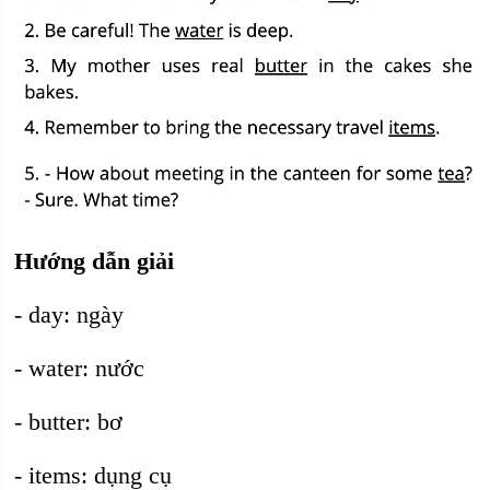
Hướng dẫn giải
- day: ngày
- water: nước
- butter: bơ
- items: dụng cụ