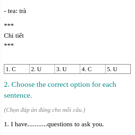
- tea: trà
***
Chi tiết
***
1. C
2. U
3. U
4. C
5. U
2. Choose the correct option for each
sentence.
(Chọn đáp án đúng cho mỗi câu.)
1. I have...........questions to ask you.