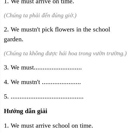
1. We must arrive on time.
(Chúng ta phải đến đúng giờ.)
2. We mustn't pick flowers in the school
garden.
(Chúng ta không được hái hoa trong vườn trường.)
3. We must...........................
4. We mustn't ......................
5. .........................................
Hướng dẫn giải
1. We must arrive school on time.