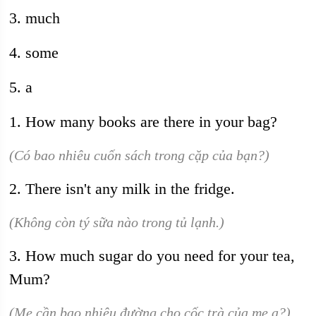
3. much
4. some
5. a
1. How many books are there in your bag?
(Có bao nhiêu cuốn sách trong cặp của bạn?)
2. There isn't any milk in the fridge.
(Không còn tý sữa nào trong tủ lạnh.)
3. How much sugar do you need for your tea,
Mum?
(Mẹ cần bao nhiêu đường cho cốc trà của mẹ ạ?)