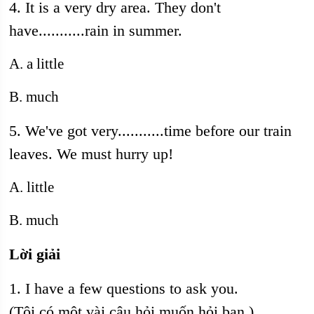
4. It is a very dry area. They don't
have...........rain in summer.
A. a little
B. much
5. We've got very...........time before our train
leaves. We must hurry up!
A. little
B. much
Lời giải
1. I have a few questions to ask you.
(Tôi có một vài câu hỏi muốn hỏi bạn.)