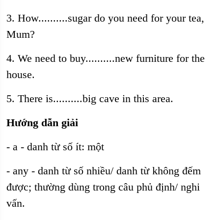
3. How..........sugar do you need for your tea,
Mum?
4. We need to buy..........new furniture for the
house.
5. There is..........big cave in this area.
Hướng dẫn giải
- a - danh từ số ít: một
- any - danh từ số nhiều/ danh từ không đếm
được; thường dùng trong câu phủ định/ nghi
vấn.