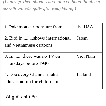
(Làm việc theo nhóm. Thảo luận và hoàn thành các
sự thật với các quốc gia trong khung.)
1. Pokemon cartoons are from ...... .
the USA
2. Bibi in ........shows international
Japan
and Vietnamese cartoons.
3. In ....., there was no TV on
Viet Nam
Thursdays before 1986.
4. Discovery Channel makes
Iceland
education fun for children in.....
Lời giải chi tiết: