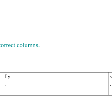
correct columns.
fly
s
.
.
.
.