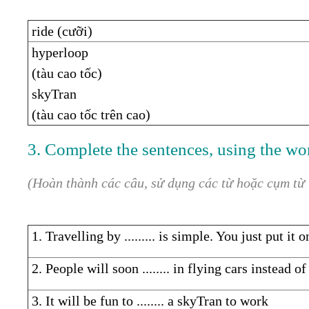
ride (cưỡi)
hyperloop
(tàu cao tốc)
skyTran
(tàu cao tốc trên cao)
3. Complete the sentences, using the wo
(Hoàn thành các câu, sử dụng các từ hoặc cụm từ 
1. Travelling by ......... is simple. You just put it 
2. People will soon ........ in flying cars instead o
3. It will be fun to ........ a skyTran to work