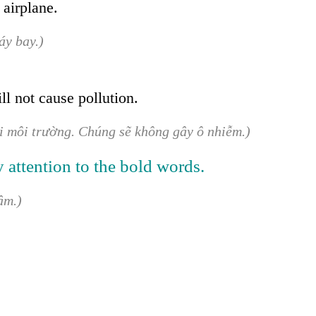
 airplane.
áy bay.)
ll not cause pollution.
i môi trường. Chúng sẽ không gây ô nhiễm.)
y attention to the bold words.
ậm.)