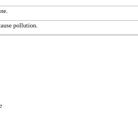
ane.
 cause pollution.
e