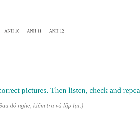
ANH 10
ANH 11
ANH 12
orrect pictures. Then listen, check and repea
au đó nghe, kiểm tra và lặp lại.)