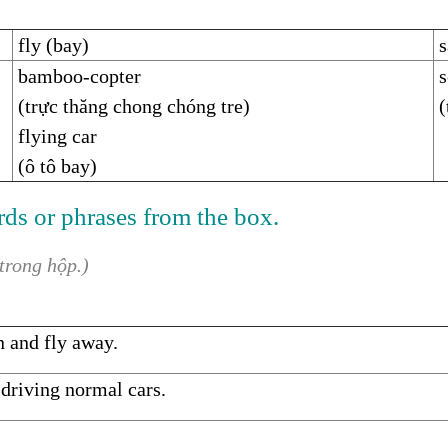
fly (bay)
s
bamboo-copter
s
(trực thăng chong chóng tre)
(
flying car
(ô tô bay)
rds or phrases from the box.
trong hộp.)
on and fly away.
f driving normal cars.