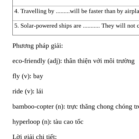
4. Travelling by .........will be faster than by airpl
5. Solar-powered ships are ........... They will not
Phương pháp giải:
eco-friendly (adj): thân thiện với môi trường
fly (v): bay
ride (v): lái
bamboo-copter (n): trực thăng chong chóng tr
hyperloop (n): tàu cao tốc
Lời giải chi tiết: