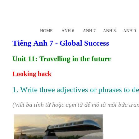
HOME
ANH 6
ANH 7
ANH 8
ANH 9
Tiếng Anh 7 - Global Success
Unit 11: Travelling in the future
Looking back
1. Write three adjectives or phrases to d
(Viết ba tính từ hoặc cụm từ để mô tả mỗi bức tran