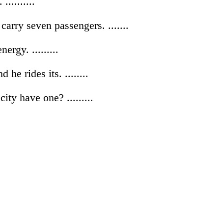
.........
carry seven passengers. .......
ergy. .........
he rides its. ........
ty have one? .........