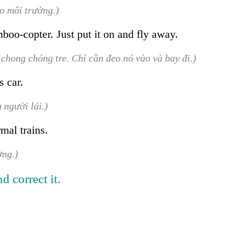
o môi trường.)
boo-copter. Just put it on and fly away.
 chong chóng tre. Chỉ cần đeo nó vào và bay đi.)
s car.
 người lái.)
rmal trains.
ờng.)
 correct it.