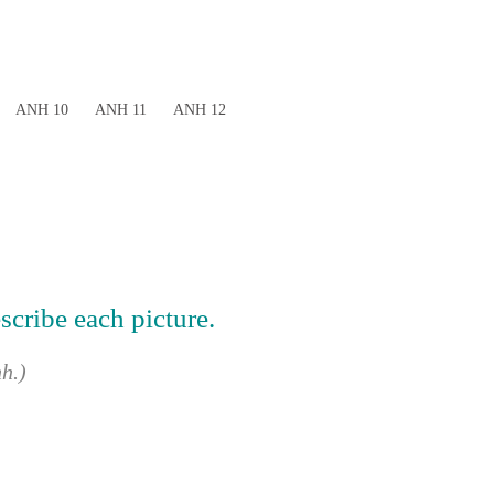
ANH 10
ANH 11
ANH 12
escribe each picture.
h.)