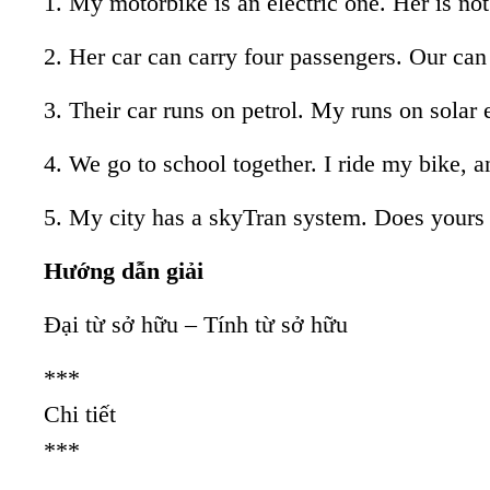
1. My motorbike is an electric one. Her is not. .
2. Her car can carry four passengers. Our can 
3. Their car runs on petrol. My runs on solar en
4. We go to school together. I ride my bike, and 
5. My city has a skyTran system. Does yours ci
Hướng dẫn giải
Đại từ sở hữu – Tính từ sở hữu
***
Chi tiết
***