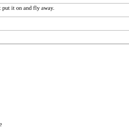
t put it on and fly away.
e