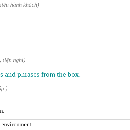
hiều hành khách)
 tiện nghi)
s and phrases from the box.
ộp.)
on.
the environment.