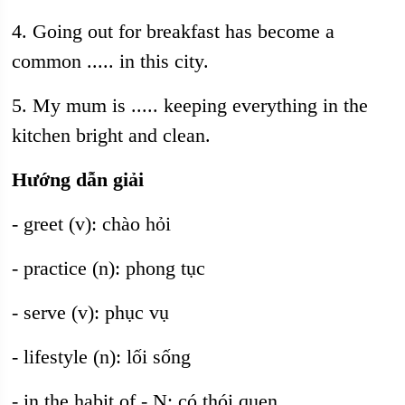
4. Going out for breakfast has become a
common ..... in this city.
5. My mum is ..... keeping everything in the
kitchen bright and clean.
Hướng dẫn giải
- greet (v): chào hỏi
- practice (n): phong tục
- serve (v): phục vụ
- lifestyle (n): lối sống
- in the habit of - N: có thói quen