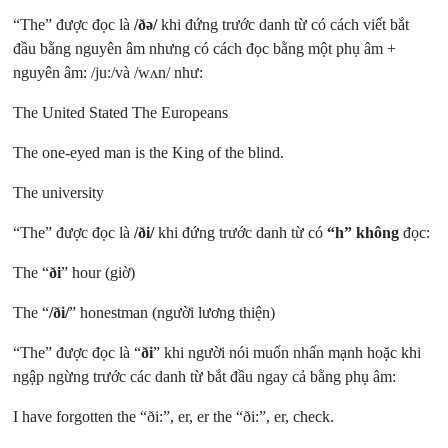
“The” được đọc là
/ðə/
khi đứng trước danh từ có cách viết bắt
đầu bằng nguyên âm nhưng có cách đọc bằng một phụ âm +
nguyên âm: /ju:/và /wʌn/ như:
The United Stated The Europeans
The one-eyed man is the King of the blind.
The university
“The” được đọc là
/ði/
khi đứng trước danh từ có
“h” không
đọc:
The “
ði
” hour (giờ)
The “
/ði/
” honestman (người lương thiện)
“The” được đọc là “
ði
” khi người nói muốn nhấn mạnh hoặc khi
ngập ngừng trước các danh từ bắt đầu ngay cả bằng phụ âm:
I have forgotten the “ði:”, er, er the “ði:”, er, check.