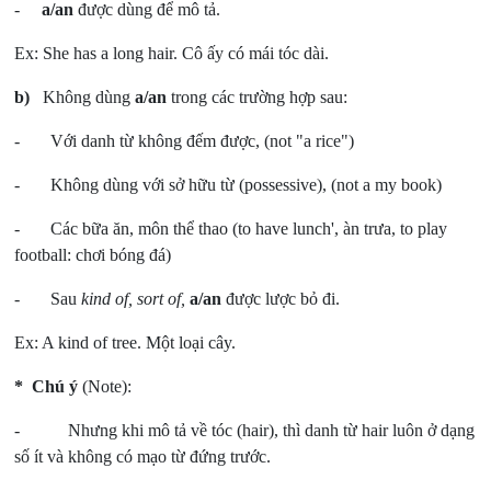
-
a/an
được dùng để mô tả.
Ex: She has a long hair. Cô ấy có mái tóc dài.
b)
Không dùng
a/an
trong các trường hợp sau:
- Với danh từ không đếm được, (not "a rice")
- Không dùng với sở hữu từ (possessive), (not a my book)
- Các bữa ăn, môn thể thao (to have lunch', àn trưa, to play
football: chơi bóng đá)
- Sau
kind of, sort of,
a/an
được lược bỏ đi.
Ex: A kind of tree. Một loại cây.
* Chú ý
(Note):
- Nhưng khi mô tả về tóc (hair), thì danh từ hair luôn ở dạng
số ít và không có mạo từ đứng trước.