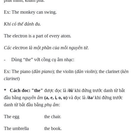
phát minh, khám phá:
Ex: The monkey can swing.
Khỉ có thể đánh đu.
The electron is a part of every atom.
Các electron là một phần của mỗi nguyên tử.
- Dùng “the” với cồng cụ âm nhạc:
Ex: The piano (
đàn piano
); the violin (
đàn violin
); the clarinet (
kèn
clarinet
)
* Cách đoc: "the"
được đọc là
/ði/
khi đứng trước danh từ bắt
đầu bằng
nguyên âm
(a, e, i, o, u)
và đọc là
/ðə/
khi đứng trước
danh từ bắt đầu bằng
phụ âm
:
The egg the chair.
The umbrella the book.