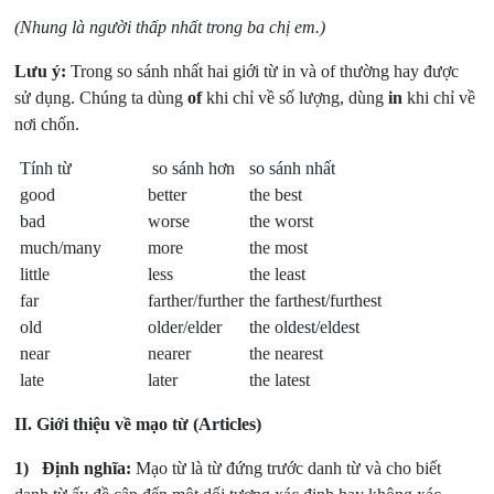
(Nhung là người thấp nhất trong ba chị em.)
Lưu ý:
Trong so sánh nhất hai giới từ in và of thường hay được
sử dụng. Chúng ta dùng
of
khi chỉ về số lượng, dùng
in
khi chỉ về
nơi chốn.
Tính từ
so sánh hơn
so sánh nhất
good
better
the best
bad
worse
the worst
much/many
more
the most
little
less
the least
far
farther/further
the farthest/furthest
old
older/elder
the oldest/eldest
near
nearer
the nearest
late
later
the latest
II. Giới thiệu về mạo từ (Articles)
1)
Định nghĩa:
Mạo từ là từ đứng trước danh từ và cho biết