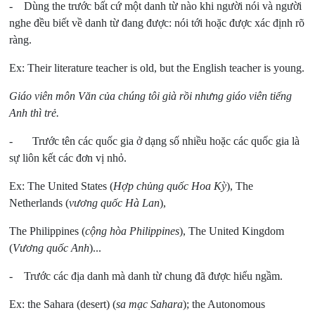
- Dùng the trước bất cứ một danh từ nào khi người nói và người
nghe đều biết về danh từ đang được: nói tới hoặc được xác định rõ
ràng.
Ex: Their literature teacher is old, but the English teacher is young.
Giáo viên môn Văn của chúng tôi già rồi nhưng giáo viên tiếng
Anh thì trẻ.
- Trước tên các quốc gia ở dạng số nhiều hoặc các quốc gia là
sự liôn kết các đơn vị nhỏ.
Ex: The United States (
Hợp chủng quốc Hoa Kỳ
), The
Netherlands (
vương quốc Hà Lan
),
The Philippines (
cộng hòa Philippines
), The United Kingdom
(
Vương quốc Anh
)...
- Trước các địa danh mà danh từ chung đã được hiểu ngầm.
Ex: the Sahara (desert) (
sa mạc Sahara
); the Autonomous