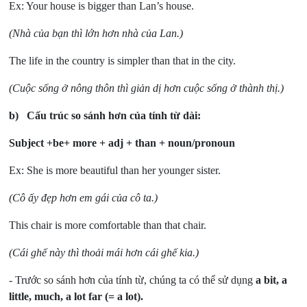
Ex: Your house is bigger than Lan’s house.
(Nhà của bạn thì lớn hơn nhà của Lan.)
The life in the country is simpler than that in the city.
(Cuộc sống ở nông thôn thì giản dị hơn cuộc sống ở thành thị.)
b)
Cấu trúc so sánh hơn của tính từ dài:
Subject +be+ more + adj + than + noun/pronoun
Ex: She is more beautiful than her younger sister.
(Cô ấy đẹp hơn em gái của cô ta.)
This chair is more comfortable than that chair.
(Cái ghế này thì thoải mái hơn cái ghế kia.)
- Trước so sánh hơn của tính từ, chúng ta có thể sử dụng
a bit, a
little, much, a lot far (= a lot).