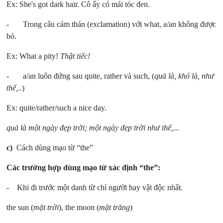
Ex: She's got dark hair. Cô ấy có mái tóc đen.
- Trong câu cảm thán (exclamation) với what, a/an không được
bỏ.
Ex: What a pity!
Thật tiếc!
- a/an luôn đứng sau quite, rather và such, (
quả là, khó là, như
thế,..
)
Ex: quite/rather/such a nice day.
quả là một ngày đẹp trời; một ngày đẹp trời như thế,...
c)
Cách dùng mạo từ “the”
Các trường hợp dùng mạo từ xác định “the”:
- Khi đi trước một danh từ chỉ người hay vật độc nhất.
the sun (
mặt trời
), the moon (
mặt trăng
)