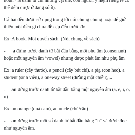
noun - là danh từ chỉ những vật thể, con người, ý niệm riêng rẽ có
thể đếm được ở dạng số ít).
Cả hai đều được sử dụng trong lời nói chung chung hoặc để giới
thiệu một điều gì chưa đề cập đến trước đó.
Ex: A book. Một quyển sách. (Nói chung về sách)
-
a
đứng trước danh từ bắt đầu bằng một phụ âm (consonant)
hoặc một nguyên âm ‘vowel) nhưng được phát âm như phụ âm.
Ex: a ruler (cây thước), a pencil (cây bút chì), a pig (con heo), a
student (sinh viên), a one­way street (dường một chiều),...
-
an
đứng trước danh từ bắt đầu bằng một nguyên âm (a, e, i, o,
u)
Ex: an orange (quả cam), an uncle (chú/cậu).
-
an
đứng trước một số danh từ bắt đầu bằng "h" và được đọc
như nguyên âm.