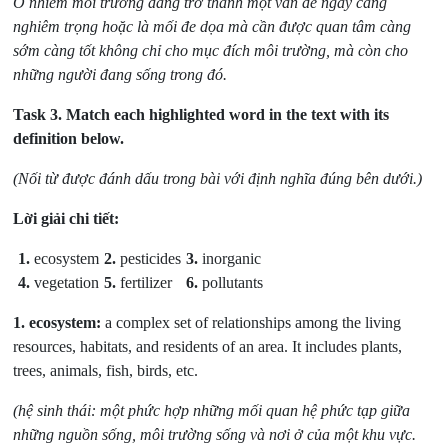
Ô nhiễm môi trường đang trở thành một vấn đề ngày càng
nghiêm trọng hoặc là mối đe dọa mà cần được quan tâm càng
sớm càng tốt không chỉ cho mục đích môi trường, mà còn cho
những người đang sống trong đó.
Task 3
. Match each highlighted word in the text with its
definition below.
(Nối từ được đánh dấu trong bài với định nghĩa đúng bên dưới.)
Lời giải chi tiết:
1.
ecosystem
2.
pesticides
3.
inorganic
4.
vegetation
5.
fertilizer
6.
pollutants
1.
ecosystem:
a complex set of relationships among the living
resources, habitats, and residents of an area. It includes plants,
trees, animals, fish, birds, etc.
(hệ sinh thái: một phức hợp những mối quan hệ phức tạp giữa
những nguồn sống, môi trường sống và nơi ở của một khu vực.