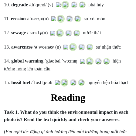
10.
degrade
/dɪˈɡreɪd/ (v)
phá hủy
11.
erosion
/ɪˈrəʊʒn/(n)
sự xói mòn
12.
sewage
/ˈsuːɪdʒ/(n)
nước thải
13.
awareness
/əˈweənəs/ (n)
sự nhận thức
14.
global warming
ˈgləʊbəl ˈwɔːmɪŋ
hiện
tượng nóng lên toàn cầu
15.
fossil fuel
/ˈfɒsl fjʊəl/
nguyên liệu hóa thạch
Reading
Task 1.
What do you think the environmental impact in each
photo is? Read the text quickly and check your answers.
(
Em nghĩ tác động gì ảnh hưởng đến môi trường trong mỗi bức