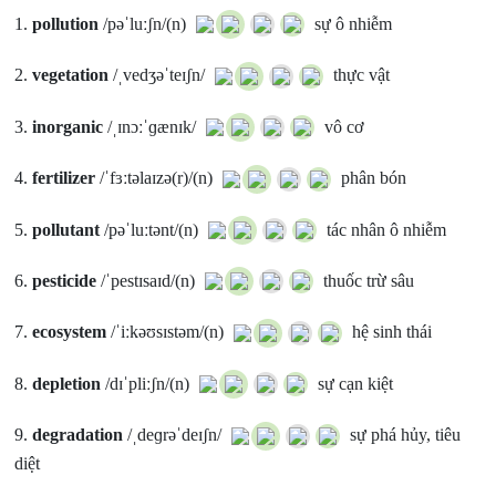
1.
pollution
/pəˈluːʃn/(n)
sự ô nhiễm
2.
vegetation
/ˌvedʒəˈteɪʃn/
thực vật
3.
inorganic
/ˌɪnɔːˈɡænɪk/
vô cơ
4.
fertilizer
/ˈfɜːtəlaɪzə(r)/(n)
phân bón
5.
pollutant
/pəˈluːtənt/(n)
tác nhân ô nhiễm
6.
pesticide
/ˈpestɪsaɪd/(n)
thuốc trừ sâu
7.
ecosystem
/ˈiːkəʊsɪstəm/(n)
hệ sinh thái
8.
depletion
/dɪˈpliːʃn/(n)
sự cạn kiệt
9.
degradation
/ˌdeɡrəˈdeɪʃn/
sự phá hủy, tiêu
diệt