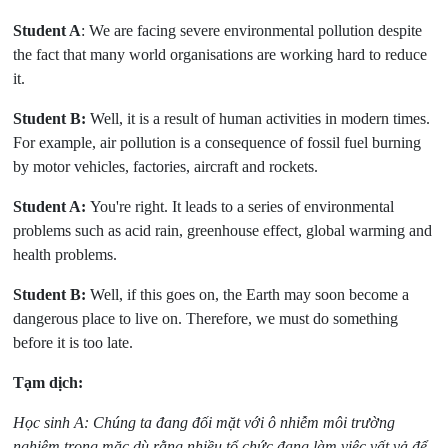
Student A
: We are facing severe environmental pollution despite
the fact that many world organisations are working hard to reduce
it.
Student B:
Well, it is a result of human activities in modern times.
For example, air pollution is a consequence of fossil fuel burning
by motor vehicles, factories, aircraft and rockets.
Student A:
You're right. It leads to a series of environmental
problems such as acid rain, greenhouse effect, global warming and
health problems.
Student B:
Well, if this goes on, the Earth may soon become a
dangerous place to live on. Therefore, we must do something
before it is too late.
Tạm dịch:
Học sinh A: Chúng ta đang đối mặt với ô nhiễm môi trường
nghiêm trọng mặc dù rằng nhiều tổ chức đang làm việc vất vả để