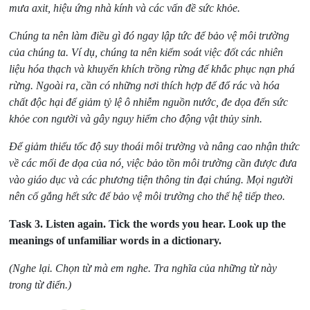
mưa axit, hiệu ứng nhà kính và các vấn đề sức khỏe.
Chúng ta nên làm điều gì đó ngay lập tức để bảo vệ môi trường
của chúng ta. Ví dụ, chúng ta nên kiểm soát việc đốt các nhiên
liệu hóa thạch và khuyến khích trồng rừng để khắc phục nạn phá
rừng. Ngoài ra, cần có những nơi thích hợp để đổ rác và hóa
chất độc hại để giảm tỷ lệ ô nhiễm nguồn nước, đe dọa đến sức
khỏe con người và gây nguy hiểm cho động vật thủy sinh.
Để giảm thiểu tốc độ suy thoái môi trường và nâng cao nhận thức
về các mối đe dọa của nó, việc bảo tồn môi trường cần được đưa
vào giáo dục và các phương tiện thông tin đại chúng. Mọi người
nên cố gắng hết sức để bảo vệ môi trường cho thế hệ tiếp theo.
Task 3.
Listen again. Tick the words you hear. Look up the
meanings of unfamiliar words in a dictionary.
(Nghe lại. Chọn từ mà em nghe. Tra nghĩa của những từ này
trong từ điển.)