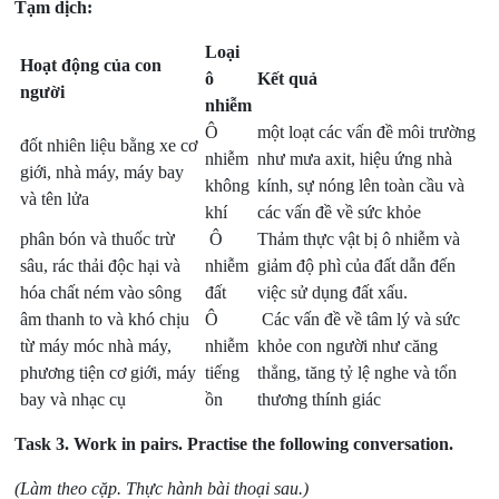
Tạm dịch:
Loại
Hoạt động của con
ô
Kết quả
người
nhiễm
Ô
một loạt các vấn đề môi trường
đốt nhiên liệu bằng xe cơ
nhiễm
như mưa axit, hiệu ứng nhà
giới, nhà máy, máy bay
không
kính, sự nóng lên toàn cầu và
và tên lửa
khí
các vấn đề về sức khỏe
phân bón và thuốc trừ
Ô
Thảm thực vật bị ô nhiễm và
sâu, rác thải độc hại và
nhiễm
giảm độ phì của đất dẫn đến
hóa chất ném vào sông
đất
việc sử dụng đất xấu.
âm thanh to và khó chịu
Ô
Các vấn đề về tâm lý và sức
từ máy móc nhà máy,
nhiễm
khỏe con người như căng
phương tiện cơ giới, máy
tiếng
thẳng, tăng tỷ lệ nghe và tổn
bay và nhạc cụ
ồn
thương thính giác
Task 3.
Work in pairs. Practise the following conversation.
(Làm theo cặp. Thực hành bài thoại sau.)