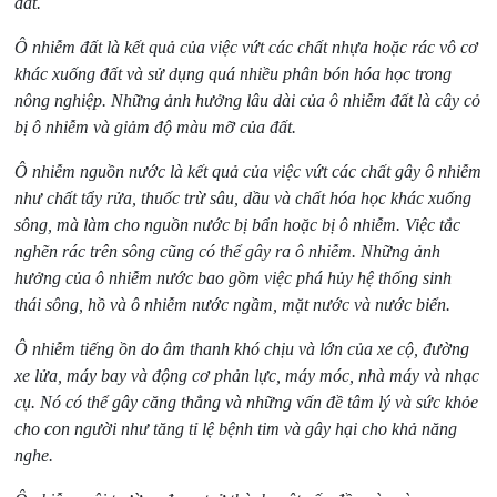
đất.
Ô nhiễm đất là kết quả của việc vứt các chất nhựa hoặc rác vô cơ
khác xuống đất và sử dụng quá nhiều phân bón hóa học trong
nông nghiệp. Những ảnh hưởng lâu dài của ô nhiễm đất là cây cỏ
bị ô nhiễm và giảm độ màu mỡ của đất.
Ô nhiễm nguồn nước là kết quả của việc vứt các chất gây ô nhiễm
như chất tẩy rửa, thuốc trừ sâu, dầu và chất hóa học khác xuống
sông, mà làm cho nguồn nước bị bẩn hoặc bị ô nhiễm. Việc tắc
nghẽn rác trên sông cũng có thể gây ra ô nhiễm. Những ảnh
hưởng của ô nhiễm nước bao gồm việc phá hủy hệ thống sinh
thái sông, hồ và ô nhiễm nước ngầm, mặt nước và nước biển.
Ô nhiễm tiếng ồn do âm thanh khó chịu và lớn của xe cộ, đường
xe lửa, máy bay và động cơ phản lực, máy móc, nhà máy và nhạc
cụ. Nó có thể gây căng thẳng và những vấn đề tâm lý và sức khỏe
cho con người như tăng tỉ lệ bệnh tim và gây hại cho khả năng
nghe.