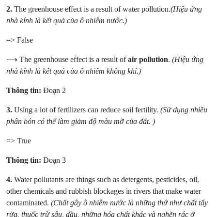
2.
The greenhouse effect is a result of water pollution.
(Hiệu ứng
nhà kính là kết quả của ô nhiễm nước.)
=> False
⟶ The greenhouse effect is a result of
air pollution
.
(Hiệu ứng
nhà kính là kết quả của ô nhiễm không khí.)
Thông tin:
Đoạn 2
3.
Using a lot of fertilizers can reduce soil fertility.
(Sử dụng nhiều
phân bón có thể làm giảm độ màu mỡ của đất. )
=> True
Thông tin:
Đoạn 3
4.
Water pollutants are things such as detergents, pesticides, oil,
other chemicals and rubbish blockages in rivers that make water
contaminated.
(Chất gây ô nhiễm nước là những thứ như chất tẩy
rửa, thuốc trừ sâu, dầu, những hóa chất khác và nghẽn rác ở