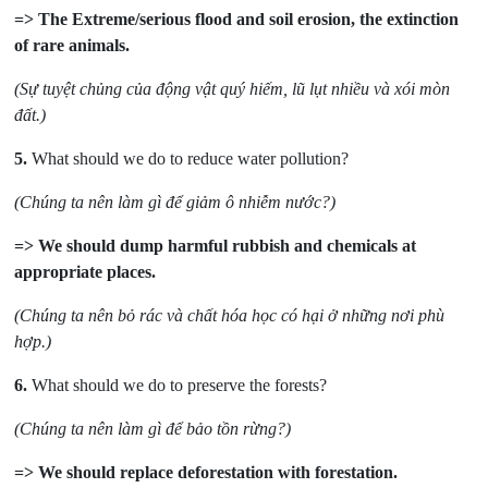
=> The Extreme/serious flood and soil erosion, the extinction
of rare animals.
(Sự tuyệt chủng của động vật quý hiếm, l
ũ lụt nhiều và xói mòn
đất.)
5.
What should we do to reduce water pollution?
(Chúng ta nên làm gì để giảm ô nhiễm nước?)
=> We should dump harmful rubbish and chemicals at
appropriate places.
(Chúng ta nên bỏ rác và chất hóa học có hại ở những nơi phù
hợp.)
6.
What should we do to preserve the forests?
(Chúng ta nên làm gì để bảo tồn rừng?)
=> We should replace deforestation with forestation.