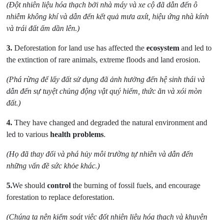
(Đột nhiên liệu hóa thạch bởi nhà máy và xe cộ đã dẫn đến ô
nhiễm không khí và dẫn đến kết quả mưa axít, hiệu ứng nhà kính
và trái đất ấm dần lên.)
3.
Deforestation for land use has affected the
ecosystem
and led to
the extinction of rare animals, extreme floods and land erosion.
(Phá rừng để lấy đất sử dụng đã ảnh hưởng đến hệ sinh thái và
dẫn đến sự tuyệt chủng động vật quý hiếm, thức ăn và xói mòn
đất.)
4.
They have changed and degraded the natural environment and
led to various
health problems
.
(Họ đã thay đổi và phá hủy môi trường tự nhiên và dẫn đến
những vấn đề sức khỏe khác.)
5.
We should
control
the burning of fossil fuels, and encourage
forestation to replace deforestation.
(Chúng ta nên kiểm soát việc đốt nhiên liệu hóa thạch và khuyên