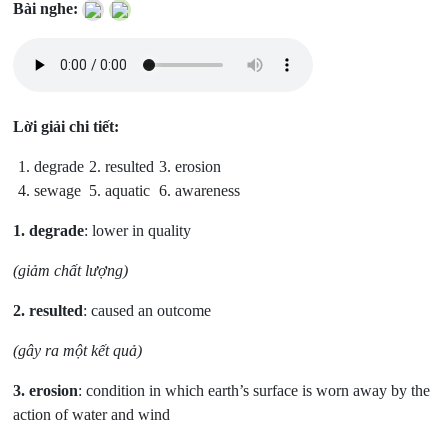
Bài nghe:
Lời giải chi tiết:
1. degrade
2. resulted
3. erosion
4. sewage
5. aquatic
6. awareness
1.
degrade
: lower in quality
(giảm chất lượng)
2.
resulted
: caused an outcome
(gây ra một kết quả)
3.
erosion
: condition in which earth’s surface is worn away by the
action of water and wind