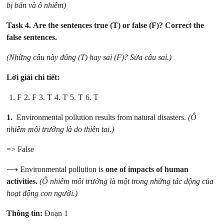
bị bẩn và ô nhiễm)
Task 4.
Are the sentences true (T) or false (F)? Correct the
false sentences.
(Những câu này đúng (T) hay sai (F)? Sửa câu sai.)
Lời giải chi tiết:
1. F
2. F
3. T
4. T
5. T
6. T
1.
Environmental pollution results from natural disasters.
(Ô
nhiễm môi trường là do thiên tai.)
=> False
⟶ Environmental pollution is
one of impacts of human
activities.
(Ô nhiễm môi trường là một trong những tác dộng của
hoạt động con người.)
Thông tin:
Đoạn 1