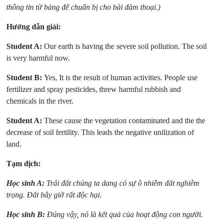
thông tin từ bảng để chuẩn bị cho bài đàm thoại.)
Hướng dẫn giải:
Student A:
Our earth is having the severe soil pollution. The soil
is very harmful now.
Student B:
Yes, It is the result of human activities. People use
fertilizer and spray pesticides, threw harmful rubbish and
chemicals in the river.
Student A:
These cause the vegetation contaminated and the the
decrease of soil fertility. This leads the negative unilization of
land.
Tạm dịch:
Học sinh A:
Trái đất chúng ta dang có sự ô nhiễm đất nghiêm
trọng. Đất bây giờ rất độc hại.
Học sinh B:
Đúng vậy, nó là kết quả của hoạt động con người.