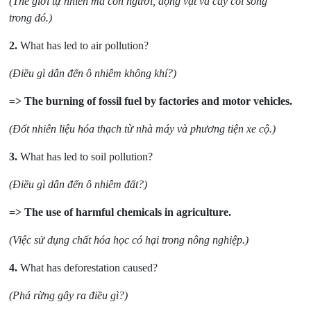
(Thế giới tự nhiên mà con người, động vật và cây cối sống
trong
đó.)
2.
What has led to air pollution?
(Điều g
ì dẫn đến ô nhiễm không khí?)
=> The burning of fossil fuel by factories and motor vehicles.
(Đốt nhiên liệu hóa thạch từ nhà máy và phương tiện xe cộ.)
3.
What has led to soil pollution?
(Điều gì dẫn đến ô nhiễm đất?)
=> The use of harmful chemicals in agriculture.
(Việc sử dụng chất hóa học có hại trong nông nghiệp.)
4.
What has deforestation caused?
(Phá rừng gây ra điều gì?)