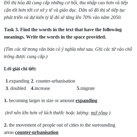
Đô thị hóa đã cung cấp những cơ hội, thu nhập cao hơn và tiếp
cận tốt hơn tới cơ sở y tế và giáo dục. Dân số đô thị sẽ tiếp tục
phát triển và dự kiến tỷ lệ đó sẽ tăng lên 70% vào năm 2050.
Task 3.
Find the words in the text that have the following
meanings. Write the words in the space provided.
(Tìm các từ trong văn bản có ý nghĩa như sau. Ghi các từ vào chỗ
trống được cung cấp.)
Lời giải chi tiết:
1
.expanding
2
. counter-urbanisation
3
. doubled
4
.increase
5
.migrate
1.
becoming larger in size or amount
expanding
(trở nên lớn hơn về kích thước hoặc lượng:
mở rộng
)
2.
the movement of people out of cities to the surrounding
areas
counter-urbanisation