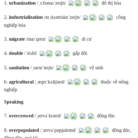
1.
urbanization
/ˌɜːbənaɪˈzeɪʃn/
đô thị hóa
2.
industrialization
/ɪnˌdʌstriəlaɪˈzeɪʃn/
công
nghiệp hóa
3.
migrate
/maɪˈɡreɪt/
di cư
4.
double
/ˈdʌbl/
gấp đôi
5.
sanitation
/ˌsænɪˈteɪʃn/
vệ sinh
6.
agricultural
/ˌæɡrɪˈkʌltʃərəl/
thuộc về nông
nghiệp
Speaking
7.
overcrowed
/ˌəʊvəˈkrəʊd/
đông đúc
8.
overpopulated
/ˌəʊvəˈpɒpjuleɪtɪd/
đông đúc,
đông dân, quá tải