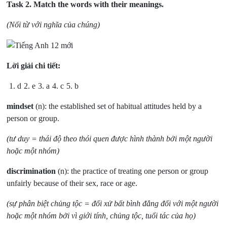
Task 2.
Match the words with their meanings.
(Nối từ với nghĩa của chúng)
Lời giải chi tiết:
1. d
2. e
3. a
4. c
5. b
mindset
(n): the established set of habitual attitudes held by a
person or group.
(tư duy = thái độ theo thói quen được hình thành bởi một người
hoặc một nhóm)
discrimination
(n): the practice of treating one person or group
unfairly because of their sex, race or age.
(sự phân biệt chủng tộc = đối xử bất bình đẳng đối với một người
hoặc một nhóm bởi vì giới tính, chủng tộc, tuổi tác của họ)