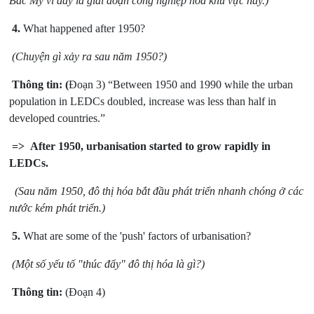
Bắc Mỹ vì đây là giai đoạn công nghiệp hóa khu vực này.)
4.
What happened after 1950?
(Chuyện gì xảy ra sau năm 1950?)
Thông tin: (
Đoạn 3) “Between 1950 and 1990 while the urban
population in LEDCs doubled, increase was less than half in
developed countries.”
=> After 1950, urbanisation started to grow rapidly in
LEDCs.
(Sau năm 1950, đô thị hóa bắt đầu phát triển nhanh chóng ở các
nước kém phát triển.)
5.
What are some of the 'push' factors of urbanisation?
(Một số yếu tố "thúc đẩy" đô thị hóa là gì?)
Thông tin:
(Đoạn 4)