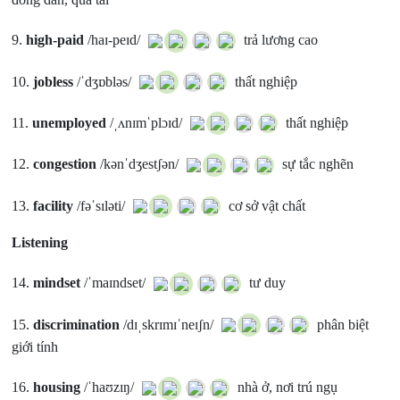
9.
high-paid
/haɪ-peɪd/
trả lương cao
10.
jobless
/ˈdʒɒbləs/
thất nghiệp
11.
unemployed
/ˌʌnɪmˈplɔɪd/
thất nghiệp
12.
congestion
/kənˈdʒestʃən/
sự tắc nghẽn
13.
facility
/fəˈsɪləti/
cơ sở vật chất
Listening
14.
mindset
/ˈmaɪndset/
tư duy
15.
discrimination
/dɪˌskrɪmɪˈneɪʃn/
phân biệt
giới tính
16.
housing
/ˈhaʊzɪŋ/
nhà ở, nơi trú ngụ