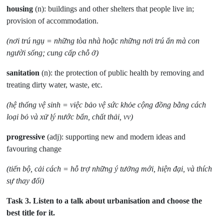
housing
(n): buildings and other shelters that people live in;
provision of accommodation.
(nơi trú ngụ = những tòa nhà hoặc những nơi trú ẩn mà con
người sống; cung cấp chỗ ở)
sanitation
(n): the protection of public health by removing and
treating dirty water, waste, etc.
(hệ thống vệ sinh = việc bảo vệ sức khỏe cộng đồng bằng cách
loại bỏ và xử lý nước bẩn, chất thải, vv)
progressive
(adj): supporting new and modern ideas and
favouring change
(tiến bộ, cải cách = hỗ trợ những ý tưởng mới, hiện đại, và thích
sự thay đổi)
Task 3.
Listen to a talk about urbanisation and choose the
best title for it.