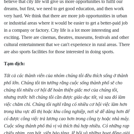
believe that city life will give us more opportunities to fulfil our
dreams, but first, we need to get good education, and then work
very hard. We think that there are more job opportunities in urban
or industrial areas where it would be easier to get a better-paid job
in a company or factory. City life is a lot more interesting and
exciting. There are cinemas, theatres, museums, festivals and other
cultural entertainment that we can't experience in rural areas. There
are also sports facilities for those interested in doing sports.
Tạm dịch:
Tất cả các thành viên của nhóm chúng tôi đều thích sống ở thành
phố lớn. Chúng tôi tin tưởng rằng cuộc sống thành phố sẽ cho
chúng tôi nhiều cơ hội để hoàn thiện giấc mơ của chúng tôi,
nhưng trước hết chúng tôi cần được giáo dục tốt, và sau đó làm
việc chăm chỉ. Chúng tôi nghĩ rằng có nhiều cơ hội việc làm hơn
trong khu vực đô thị hoặc khu công nghiệp, nơi sẽ dễ dàng hơn để
có được công việc trả lương cao hơn trong công ty hoặc nhà máy.
Cuộc sống thành phố thú vị và thích thú hợp nhiều. Có những rap
chiếu phim, rạp hát, viện bảo tàng, lễ hội và những hoạt động giải