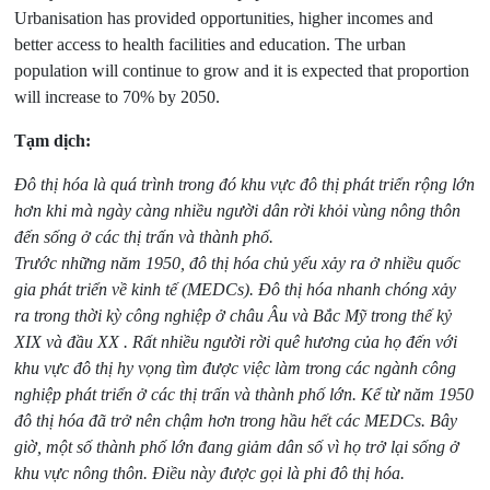
Urbanisation has provided opportunities, higher incomes and
better access to health facilities and education. The urban
population will continue to grow and it is expected that proportion
will increase to 70% by 2050.
Tạm dịch:
Đô thị hóa là quá trình trong đó khu vực đô thị phát triển rộng lớn
hơn khi mà ngày càng nhiều người dân rời khỏi vùng nông thôn
đến sống ở các thị trấn và thành phố.
Trước những năm 1950, đô thị hóa chủ yếu xảy ra ở nhiều quốc
gia phát triển về kinh tế (MEDCs). Đô thị hóa nhanh chóng xảy
ra trong thời kỳ công nghiệp ở châu Âu và Bắc Mỹ trong thế kỷ
XIX và đầu XX . Rất nhiều người rời quê hương của họ đến với
khu vực đô thị hy vọng tìm được việc làm trong các ngành công
nghiệp phát triển ở các thị trấn và thành phố lớn. Kể từ năm 1950
đô thị hóa đã trở nên chậm hơn trong hầu hết các MEDCs. Bây
giờ, một số thành phố lớn đang giảm dân số vì họ trở lại sống ở
khu vực nông thôn. Điều này được gọi là phi đô thị hóa.