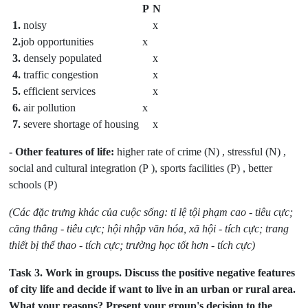
P
N
1.
noisy
x
2.
job opportunities
x
3.
densely populated
x
4.
traffic congestion
x
5.
efficient services
x
6.
air pollution
x
7.
severe shortage of housing
x
- Other features of life:
higher rate of crime (N) , stressful (N) ,
social and cultural integration (P ), sports facilities (P) , better
schools (P)
(Các đặc trưng khác của cuộc sống: tỉ lệ tội phạm cao - tiêu cực;
căng thẳng - tiêu cực; hội nhập văn hóa, xã hội - tích cực; trang
thiết bị thể thao - tích cực; trường học tốt hơn - tích cực)
Task 3.
Work in groups. Discuss the positive negative features
of city life and decide if want to live in an urban or rural area.
What your reasons? Present your group's decision to the