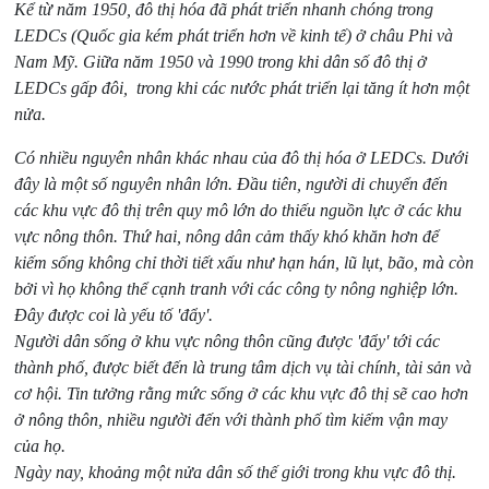
Kể từ năm 1950, đô thị hóa đã phát triển nhanh chóng trong
LEDCs (Quốc gia kém phát triển hơn về kinh tế) ở châu Phi và
Nam Mỹ. Giữa năm 1950 và 1990 trong khi dân số đô thị ở
LEDCs gấp đôi, trong khi các nước phát triển lại tăng ít hơn một
nửa.
Có nhiều nguyên nhân khác nhau của đô thị hóa ở LEDCs. Dưới
đây là một số nguyên nhân lớn. Đầu tiên, người di chuyển đến
các khu vực đô thị trên quy mô lớn do thiếu nguồn lực ở các khu
vực nông thôn. Thứ hai, nông dân cảm thấy khó khăn hơn để
kiếm sống không chỉ thời tiết xấu như hạn hán, lũ lụt, bão, mà còn
bởi vì họ không thể cạnh tranh với các công ty nông nghiệp lớn.
Đây được coi là yếu tố 'đẩy'.
Người dân sống ở khu vực nông thôn cũng được 'đẩy' tới các
thành phố, được biết đến là trung tâm dịch vụ tài chính, tài sản và
cơ hội. Tin tưởng rằng mức sống ở các khu vực đô thị sẽ cao hơn
ở nông thôn, nhiều người đến với thành phố tìm kiếm vận may
của họ.
Ngày nay, khoảng một nửa dân số thế giới trong khu vực đô thị.