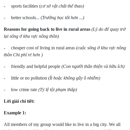
- sports facilities (
cơ sở vật chất thể thao
)
- better schools...
(
Trường học tốt hơn ...)
Reasons for going back to live in rural areas
(
Lý do để quay trở
lại sống ở khu vực nông thôn)
- cheaper cost of living in rural areas
(cuộc sống ở khu vực nông
thôn Chi phí rẻ hơn )
- friendly and helpful people
(Con người thân thiện và hữu ích)
- little or no pollution
(Ít hoặc không gây ô nhiễm)
- low crime rate
(Tỷ lệ tội phạm thấp)
Lời giải chi tiết:
Example 1:
All members of my group would like to live in a big city. We all