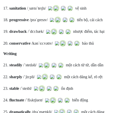
17.
sanitation
/ˌsænɪˈteɪʃn/
vệ sinh
18.
progressive
/prəˈɡresɪv/
tiến bộ, cải cách
19.
drawback
/ˈdrɔːbæk/
nhược điểm, tác hại
20.
conservative
/kənˈsɜːvətɪv/
bảo thủ
Writing
21.
steadily
/ˈstedəli/
một cách từ từ, dần dần
22.
sharply
/ˈʃɑːpli/
một cách đáng kể, rõ rệt
23.
stable
/ˈsteɪbl/
ổn định
24.
fluctuate
/ˈflʌktʃueɪt/
biến động
25.
dramatically
/drəˈmætɪkli/
một cách đáng