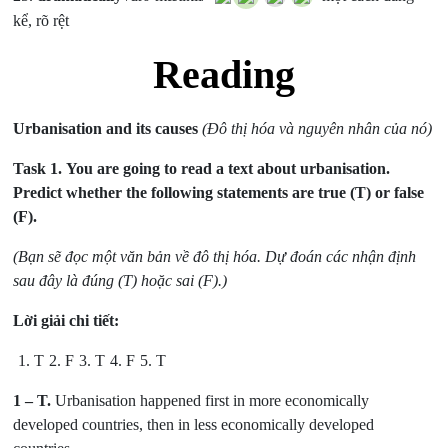
kể, rõ rệt
Reading
Urbanisation and its causes
(Đô thị hóa và nguyên nhân của nó)
Task 1.
You are going to read a text about urbanisation.
Predict whether the following statements are true (T) or false
(F).
(Bạn sẽ đọc một văn bản về đô thị hóa. Dự đoán các nhận định
sau đây là đúng (T) hoặc sai (F).)
Lời giải chi tiết:
1. T
2. F
3. T
4. F
5. T
1
– T.
Urbanisation happened first in more economically
developed countries, then in less economically developed