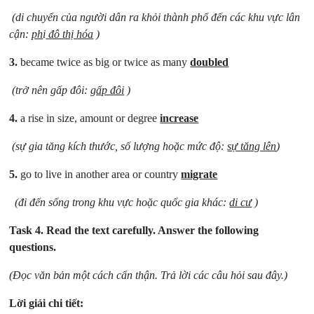
(di chuyển của người dân ra khỏi thành phố đến các khu vực lân
cận:
ph
i
đô thị hóa
)
3.
became twice as big or twice as many
doubled
(trở nên gấp đôi:
gấp đôi
)
4.
a rise in size, amount or degree
increase
(sự gia tăng kích thước, số lượng hoặc mức độ:
sự tăng lên
)
5.
go to live in another area or country
migrate
(đi đến sống trong khu vực hoặc quốc gia khác:
di cư
)
Task 4.
Read the text carefully. Answer the following
questions.
(Đọc văn bản một cách cẩn thận. Trả lời các câu hỏi sau đây.)
Lời giải chi tiết: