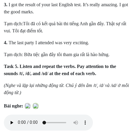
3.
I got the result of your last English test. It’s really amazing. I got
the good marks.
Tạm dịch:Tôi đã có kết quả bài thi tiếng Anh gần đây. Thật sự rất
vui. Tôi đạt điểm tốt.
4.
The last party I attended was very exciting.
Tạm dịch: Bữa tiệc gần đây tôi tham gia rất là hào hứng.
Task 5.
Listen and repeat the verbs. Pay attention to the
sounds /t/, /d/, and /ɪd/ at the end of each verb.
(Nghe và lặp lại những động từ. Chú ý đến âm /t/, /d/ và /ɪd/ ở mỗi
động từ.)
Bài nghe: