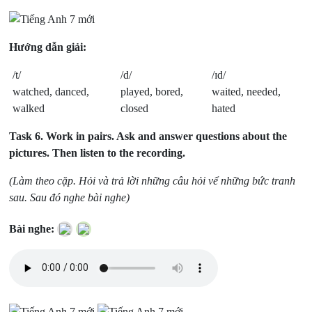
Hướng dẫn giải:
/t/
/d/
/ɪd/
watched, danced,
played, bored,
waited, needed,
walked
closed
hated
Task 6.
Work in pairs. Ask and answer questions about the
pictures. Then listen to the recording.
(Làm theo cặp. Hỏi và trả lời những câu hỏi vể những bức tranh
sau. Sau đó nghe bài nghe)
Bài nghe: