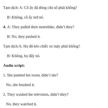
Tạm dịch: A: Cô ấy đã đóng cửa sổ phải không?
B: Không, cô ấy mở nó.
4.
A: They pulled their motorbike, didn’t they?
B: No, they pushed it.
Tạm dịch:A: Họ đã kéo chiếc xe máy phải không?
B: Không, họ đẩy nó.
Audio script:
1. She painted her room, didn’t she?
No, she brushed it.
2. They washed the television, didn’t they?
No, they watched it.