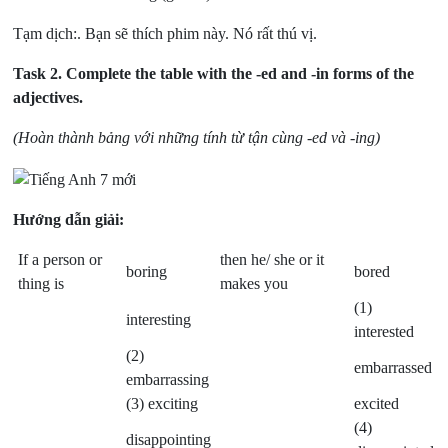
Tạm dịch:. Bạn sẽ thích phim này. Nó rất thú vị.
Task 2.
Complete the table with the -ed and -in forms of the
adjectives.
(Hoàn thành bảng với những tính từ tận cùng -ed và -ing)
Hướng dẫn giải:
If a person or
then he/ she or it
boring
bored
thing is
makes you
(1)
interesting
interested
(2)
embarrassed
embarrassing
(3) exciting
excited
(4)
disappointing