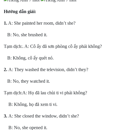
Hướng dẫn giải:
1.
A: She painted her room, didn’t she?
B: No, she brushed it.
Tạm dịch:. A: Cô ấy đã sơn phòng cô ấy phải không?
B: Không, cô ấy quét nó.
2.
A: They washed the television, didn’t they?
B: No, they watched it.
Tạm dịch:A: Họ đã lau chùi ti vi phải không?
B: Không, họ đã xem ti vi.
3.
A: She closed the window, didn’t she?
B: No, she opened it.