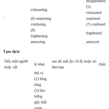
disappointed
(5)
exhausting
exhausted
'
(6) surprising
surprised
confusing
(7) confused
(8)
frightened
frightening
annoying
annoyed
Tạm dịch:
Nếu một người
sau đó anh ấy/ cô ấy hoặc nó
tẻ nhạt
chán
hoặc vật
làm bạn
thú vị
(2) lúng
túng
(3) hào
hứng
gây thất
vọng