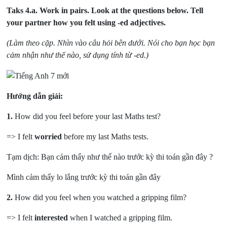
Taks 4.a.
Work in pairs. Look at the questions below. Tell
your partner how you felt using -ed adjectives.
(Làm theo cặp. Nhìn vào câu hỏi bên dưới. Nói cho bạn học bạn
cảm nhận như thế nào, sử dụng tính từ -ed.)
Hướng dẫn giải:
1.
How did you feel before your last Maths test?
=> I felt
worried
before my last Maths tests.
Tạm dịch: Bạn cảm thấy như thế nào trước kỳ thi toán gần đây ?
Mình cảm thấy lo lắng trước kỳ thi toán gần đây
2.
How did you feel when you watched a gripping film?
=> I felt
interested
when I watched a gripping film.