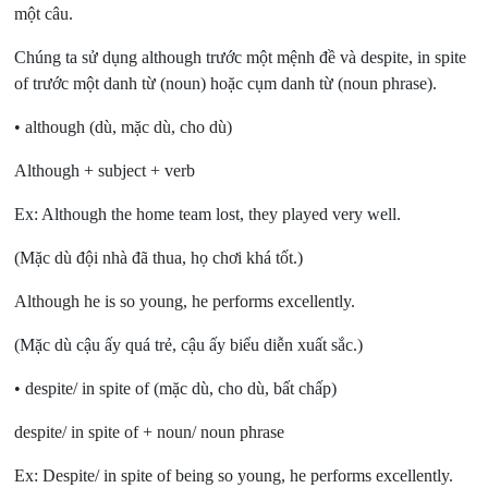
một câu.
Chúng ta sử dụng although trước một mệnh đề và despite, in spite
of trước một danh từ (noun) hoặc cụm danh từ (noun phrase).
• although (dù, mặc dù, cho dù)
Although + subject + verb
Ex: Although the home team lost, they played very well.
(Mặc dù đội nhà đã thua, họ chơi khá tốt.)
Although he is so young, he performs excellently.
(Mặc dù cậu ấy quá trẻ, cậu ấy biểu diễn xuất sắc.)
• despite/ in spite of (mặc dù, cho dù, bất chấp)
despite/ in spite of + noun/ noun phrase
Ex: Despite/ in spite of being so young, he performs excellently.