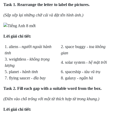
Task 1.
Rearrange the letter to label the pictures.
(Sắp xếp lại những chữ cái và đặt tên hình ảnh.)
Lời giải chi tiết:
1. aliens -
người ngoài hành
2. space buggy -
toa không
tinh
gian
3. weightless -
không trọng
4. solar system -
hệ mặt trời
lượng
5. planet -
hành tinh
6. spaceship -
tàu vũ trụ
7. flying saucer -
đĩa bay
8. galaxy -
ngân hà
Task 2.
Fill each gap with a suitable word from the box.
(Điền vào chỗ trống với một từ thích hợp từ trong khung.)
Lời giải chi tiết: