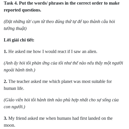
Task 4.
Put the words/ phrases in the correct order to make
reported questions.
(Đặt những từ/ cụm từ theo đúng thứ tự để tạo thành câu hỏi
tường thuật)
Lời giải chi tiết:
1.
He asked me how I would react if I saw an alien.
(Anh ấy hỏi tôi phản ứng của tôi như thể nào nếu thấy một người
ngoài hành tinh.)
2.
The teacher asked me which planet was most suitable for
human life.
(Giáo viên hỏi tôi hành tinh nào phù hợp nhất cho sự sống của
con người.)
3.
My friend asked me when humans had first landed on the
moon.