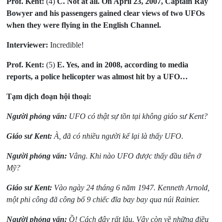
Prof. Kent:
(4)
C. Not at all. On April 23, 2007, Captain Ray
Bowyer and his passengers gained clear views of two UFOs
when they were flying in the English Channel.
Interviewer:
Incredible!
Prof. Kent:
(5)
E. Yes, and in 2008, according to media
reports, a police helicopter was almost hit by a UFO…
Tạm dịch đoạn hội thoại:
Người phỏng vấn:
UFO có thật sự tồn tại không giáo sư Kent?
Giáo sư Kent:
À, đã có nhiều người kể lại là thấy UFO.
Người phỏng vấn:
Vâng. Khi nào UFO được thấy đầu tiên ở
Mỹ?
Giáo sư Kent:
Vào ngày 24 tháng 6 năm 1947. Kenneth Arnold,
một phi công đã công bố 9 chiếc đĩa bay bay qua núi Rainier.
Người phỏng vấn:
Ồ! Cách đây rất lâu. Vậy còn về những điều