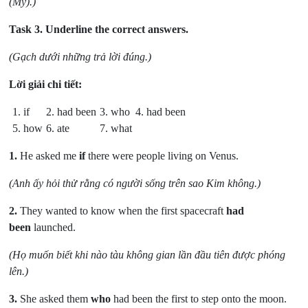
(Mỹ).)
Task 3.
Underline the correct answers.
(Gạch dưới những trả lời đúng.)
Lời giải chi tiết:
1. if
2. had been
3. who
4. had been
5. how
6. ate
7. what
1.
He asked me
if
there were people living on Venus.
(Anh ấy hỏi thử rằng có người sống trên sao Kim không.)
2.
They wanted to know when the first spacecraft
had
been
launched.
(Họ muốn biết khi nào tàu không gian lần đầu tiên được phóng
lên.)
3.
She asked them
who
had been the first to step onto the moon.