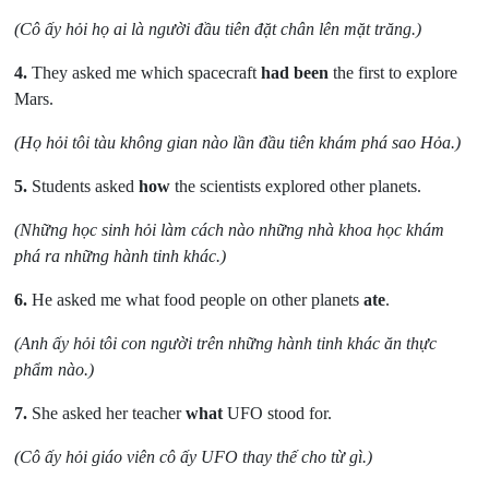
(Cô ấy hỏi họ ai là người đầu tiên đặt chân lên mặt trăng.)
4.
They asked me which spacecraft
had been
the first to explore
Mars.
(Họ hỏi tôi tàu không gian nào lần đầu tiên khám phá sao Hỏa.)
5.
Students asked
how
the scientists explored other planets.
(Những học sinh hỏi làm cách nào những nhà khoa học khám
phá ra những hành tinh khác.)
6.
He asked me what food people on other planets
ate
.
(Anh ấy hỏi tôi con người trên những hành tinh khác ăn thực
phẩm nào.)
7.
She asked her teacher
what
UFO stood for.
(Cô ấy hỏi giáo viên cô ấy UFO thay thế cho từ gì.)