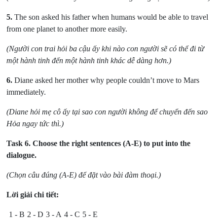
5.
The son asked his father when humans would be able to travel
from one planet to another more easily.
(Người con trai hỏi ba cậu ấy khi nào con người sẽ có thể đi từ
một hành tinh đến một hành tinh khác dễ dàng hơn.)
6.
Diane asked her mother why people couldn’t move to Mars
immediately.
(Diane hỏi mẹ cô ấy tại sao con người không để chuyển đến sao
Hỏa ngay tức thì.)
Task 6.
Choose the right sentences (A-E) to put into the
dialogue.
(Chọn câu đúng (A-E) để đặt vào bài đàm thoại.)
Lời giải chi tiết:
1 - B
2 - D
3 - A
4 - C
5 - E