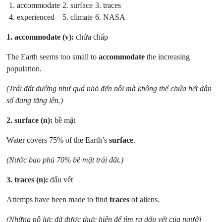
1. accommodate
2. surface
3. traces
4. experienced
5. climate
6. NASA
1.
accommodate (v):
chứa chấp
The Earth seems too small to
accommodate
the increasing
population.
(Trái đất dường như quá nhỏ đến nỗi mà không thể chứa hết dân
số đang tăng lên.)
2.
surface (n):
bề mặt
Water covers 75% of the Earth’s
surface
.
(Nước bao phủ 70% bề mặt trái đất.)
3.
traces (n):
dấu vết
Attemps have been made to find
traces
of aliens.
(Những nỗ lực đã được thực hiện để tìm ra dấu vết của người