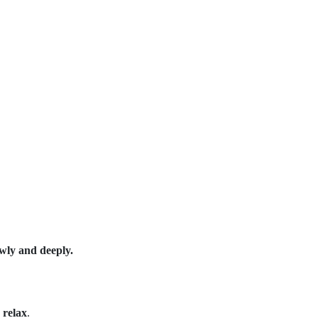
owly and deeply.
 relax
.