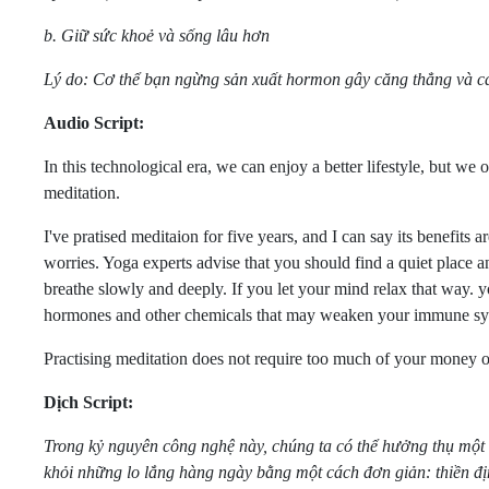
b. Giữ sức khoẻ và sống lâu hơn
Lý do: Cơ thể bạn ngừng sản xuất hormon gây căng thẳng và cá
Audio Script:
In this technological era, we can enjoy a better lifestyle, but 
meditation.
I've pratised meditaion for five years, and I can say its benefit
worries. Yoga experts advise that you should find a quiet place a
breathe slowly and deeply. If you let your mind relax that way.
hormones and other chemicals that may weaken your immune syste
Practising meditation does not require too much of your money 
Dịch Script:
Trong kỷ nguyên công nghệ này, chúng ta có thể hưởng thụ một 
khỏi những lo lắng hàng ngày bằng một cách đơn giản: thiền đ