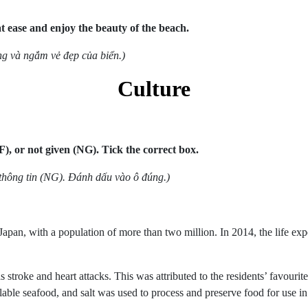
at ease and enjoy the beauty of the beach.
ặng và ngắm vẻ đẹp của biển.)
Culture
F), or not given (NG). Tick the correct box.
 thông tin (NG). Đánh dấu vào ô đúng.)
 Japan, with a population of more than two million. In 2014, the life e
stroke and heart attacks. This was attributed to the residents’ favourit
able seafood, and salt was used to process and preserve food for use i