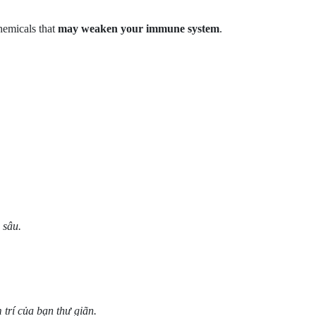
hemicals that
may weaken your immune system
.
 sâu.
trí của bạn thư giãn.