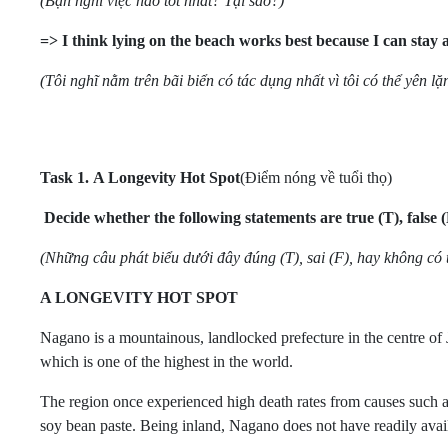
(Bạn nghĩ việc nào tốt nhất? Tại sao?)
=> I think lying on the beach works best because I can stay 
(Tôi nghĩ nằm trên bãi biển có tác dụng nhất vì tôi có thể yên l
Task 1.
A Longevity Hot Spot
(Điểm nóng về tuổi thọ)
Decide whether the following statements are true (T), false (
(Những câu phát biểu dưới đây đúng (T), sai (F), hay không có
A LONGEVITY HOT SPOT
Nagano is a mountainous, landlocked prefecture in the centre of
which is one of the highest in the world.
The region once experienced high death rates from causes such as 
soy bean paste. Being inland, Nagano does not have readily avail