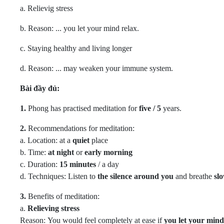
a. Relievig stress
b. Reason: ... you let your mind relax.
c. Staying healthy and living longer
d. Reason: ... may weaken your immune system.
Bài đầy đủ:
1.
Phong has practised meditation for
five / 5
years.
2.
Recommendations for meditation:
a. Location: at a
quiet
place
b. Time:
at night
or
early morning
c. Duration:
15 minutes
/ a day
d. Techniques: Listen to
the silence around you
and breathe
sl
3.
Benefits of meditation:
a.
Relieving stress
Reason: You would feel completely at ease if
you let your mind