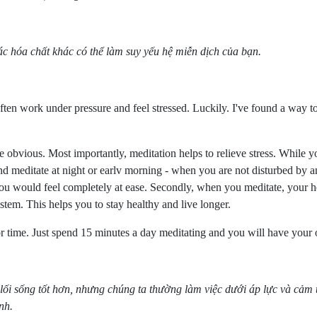
c hóa chất khác có thể làm suy yếu hệ miễn dịch của bạn.
we often work under pressure and feel stressed. Luckily. I've found a wa
s are obvious. Most importantly, meditation helps to relieve stress. Whil
nd meditate at night or earlv morning - when you are not disturbed by a
 you would feel completely at ease. Secondly, when you meditate, your 
m. This helps you to stay healthy and live longer.
or time. Just spend 15 minutes a day meditating and you will have your
lối sống tốt hơn, nhưng chúng ta thường làm việc dưới áp lực và cảm 
ịnh.