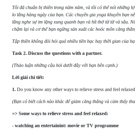
Tôi đã chuẩn bị thiền trong năm năm, và tôi có thể nói những l
lo lắng hàng ngày của bạn. Các chuyên gia yoga khuyên bạn nên 
lắng nghe sự im lặng xung quanh bạn và hít thở từ từ và sâu. Nế
chậm lại và cơ thể bạn ngừng sản xuất các hoóc môn căng thẳng
Tập thiền không đòi hỏi quá nhiều tiền bạc hay thời gian của b
Task 2.
Discuss the questions with a partner.
(Thảo luận những câu hỏi dưới đây với bạn bên cạnh.)
Lời giải chi tiết:
1.
Do you know any other ways to relieve stress and feel relaxe
(Bạn có biết cách nào khác để giảm căng thẳng và cảm thấy thư
=> Some ways to relieve stress and feel relaxed:
- watching an entertainint: movie or TV programme