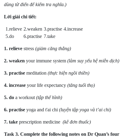
dùng từ điển để kiểm tra nghĩa.)
Lời giải chi tiết:
1.relieve
2.weaken
3.practise
4.increase
5.do
6.practise
7.take
1. relieve
stress
(giảm căng thẳng)
2. weaken
your immune system
(làm suy yếu hệ miễn dịch)
3. practise
meditation
(thực hiện ngồi thiền)
4. increase
your life expectancy
(tăng tuổi thọ)
5. do
a workout
(tập thể hình)
6. practise
yoga and t'ai chi
(luyện tập yoga và t’ai chi)
7. take
prescription medicine
(kê đơn thuốc)
Task 3.
Complete the following notes on Dr Quan’s four