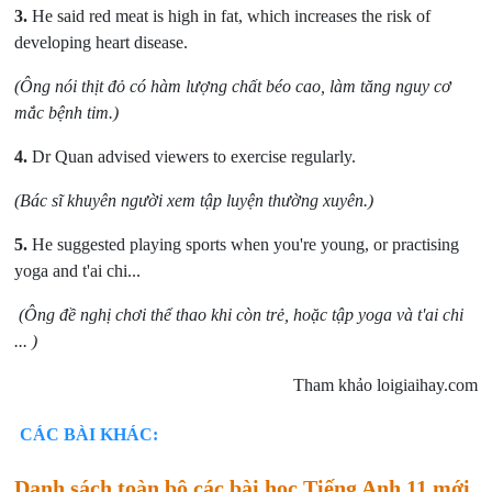
3.
He said red meat is high in fat, which increases the risk of
developing heart disease.
(Ông nói thịt đỏ có hàm lượng chất béo cao, làm tăng nguy cơ
mắc bệnh tim.)
4.
Dr Quan advised viewers to exercise regularly.
(Bác sĩ khuyên người xem tập luyện thường xuyên.)
5.
He suggested playing sports when you're young, or practising
yoga and t'ai chi...
(Ông đề nghị chơi thể thao khi còn trẻ, hoặc tập yoga và t'ai chi
... )
Tham khảo loigiaihay.com
CÁC BÀI KHÁC:
Danh sách toàn bộ các bài học Tiếng Anh 11 mới.