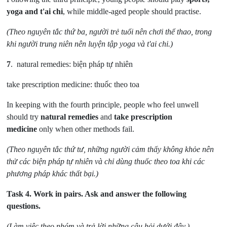
yoga and t'ai chi
, while middle-aged people should practise.
(Theo nguyên tắc thứ ba, người trẻ tuổi nên chơi thể thao, trong
khi người trung niên nên luyện tập yoga và t'ai chi.)
7
.
natural remedies: biện pháp tự nhiên
take prescription medicine: thuốc theo toa
In keeping with the fourth principle, people who feel unwell
should try
natural remedies
and
take prescription
medicine
only when other methods fail.
(Theo nguyên tắc thứ tư, những người cảm thấy không khỏe nên
thử các biện pháp tự nhiên và chỉ dùng thuốc theo toa khi các
phương pháp khác thất bại.)
Task 4.
Work in pairs. Ask and answer the following
questions.
(Làm việc theo nhóm và trả lời những câu hỏi dưới đây.)