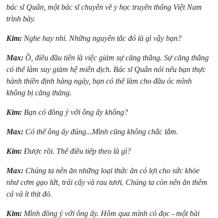
bác sĩ Quân, một bác sĩ chuyên về y học truyền thống Việt Nam
trình bày.
Kim:
Nghe hay nhỉ. Những nguyên tắc đó là gì vậy bạn?
Max:
Ồ, điều đầu tiên là việc giảm sự căng thẳng. Sự căng thẳng
có thể làm suy giảm hệ miễn dịch. Bác sĩ Quân nói nếu bạn thực
hành thiền định hàng ngày, bạn có thể làm cho đầu óc mình
không bị căng thăng.
Kim:
Bạn có đồng ý với ông ấy không?
Max:
Có thể ông ấy đúng...Mình cũng không chắc lắm.
Kim:
Được rồi. Thế điều tiếp theo là gì?
Max:
Chúng ta nên ăn những loại thức ăn có lợi cho sức khỏe
như cơm gạo lứt, trái cây và rau tươi. Chúng ta còn nên ăn thêm
cá và ít thịt đỏ.
Kim:
Mình đồng ý với ông ấy. Hôm qua mình có đọc - một bài