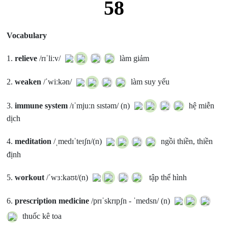
58
Vocabulary
1.
relieve
/rɪˈliːv/
làm giảm
2.
weaken
/ˈwiːkən/
làm suy yếu
3.
immune system
/ɪˈmjuːn sɪstəm/ (n)
hệ miễn
dịch
4.
meditation
/ˌmedɪˈteɪʃn/(n)
ngồi thiền, thiền
định
5.
workout
/ˈwɜːkaʊt/(n)
tập thể hình
6.
prescription medicine
/prɪˈskrɪpʃn - ˈmedsn/ (n)
thuốc kê toa