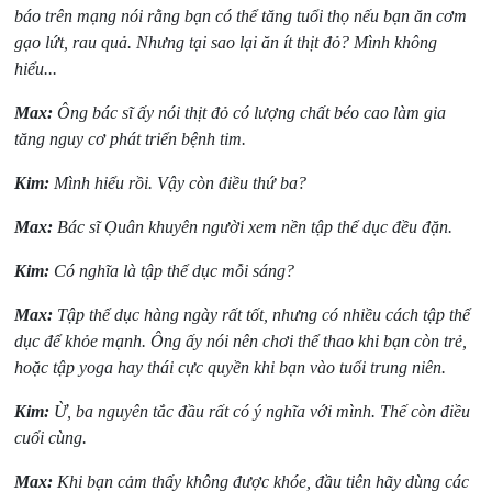
báo trên mạng nói rằng bạn có thể tăng tuổi thọ nếu bạn ăn cơm
gạo lứt, rau quả. Nhưng tại sao lại ăn ít thịt đỏ? Mình không
hiểu...
Max:
Ông bác sĩ ấy nói thịt đỏ có lượng chất béo cao làm gia
tăng nguy cơ phát triển bệnh tim.
Kim:
Mình hiểu rồi. Vậy còn điều thứ ba?
Max:
Bác sĩ Ọuân khuyên người xem nền tập thể dục đều đặn.
Kim:
Có nghĩa là tập thể dục mỗi sáng?
Max:
Tập thể dục hàng ngày rất tốt, nhưng có nhiều cách tập thể
dục để khỏe mạnh. Ông ấy nói nên chơi thể thao khi bạn còn trẻ,
hoặc tập yoga hay thái cực quyền khi bạn vào tuổi trung niên.
Kim:
Ừ, ba nguyên tắc đầu rất có ý nghĩa với mình. Thế còn điều
cuối cùng.
Max:
Khi bạn cảm thấy không được khóe, đầu tiên hãy dùng các