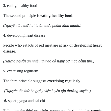
3.
eating healthy food
The second principle is
eating healthy food
.
(Nguyên tắc thứ hai là ăn thực phẩm lành mạnh.)
4.
developing heart disease
People who eat lots of red meat are at risk of
developing heart
disease
.
(Những người ăn nhiều thịt đỏ có nguy cơ mắc bệnh tim.)
5.
exercising regularly
The third principle suggests
exercising regularly
.
(Nguyên tắc thứ ba gợi ý việc luyện tập thường xuyên.)
6.
sports; yoga and t'ai chi
Following the third principle, young people should play
sports;