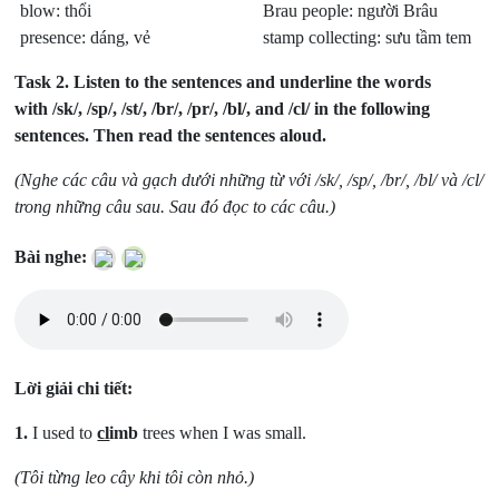
blow: thổi
Brau people: người Brâu
presence: dáng, vẻ
stamp collecting: sưu tầm tem
Task 2.
Listen to the sentences and underline the words
with /sk/, /sp/, /st/, /br/, /pr/, /bl/, and /cl/ in the following
sentences. Then read the sentences aloud.
(Nghe các câu và gạch dưới những từ với /sk/, /sp/, /br/, /bl/ và /cl/
trong những câu sau. Sau đó đọc to các câu.)
Bài nghe:
Lời giải chi tiết:
1.
I used to
cl
imb
trees when I was small.
(Tôi từng leo cây khi tôi còn nhỏ.)