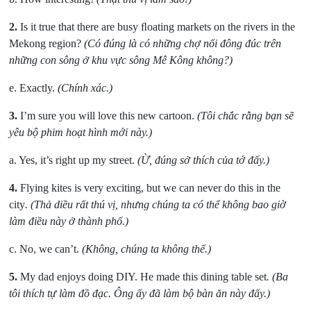
2.
Is it true that there are busy ﬂoating markets on the rivers in the
Mekong region?
(Có đúng là có những chợ nổi đông đúc trên
những con sông ở khu vực sông Mê Kông không?)
e. Exactly.
(Chính xác.)
3.
I’m sure you will love this new cartoon.
(Tôi chắc rằng bạn sẽ
yêu bộ phim hoạt hình mới này.)
a. Yes, it’s right up my street
.
(Ừ, đúng sở thích của tớ đấy.)
4.
Flying kites is very exciting, but we can never do this in the
city
.
(Thả diều rất thú vị, nhưng chúng ta có thể không bao giờ
làm điều này ở thành phố.)
c. No, we can’t.
(Không, chúng ta không thể.)
5.
My dad enjoys doing DIY. He made this dining table set
.
(Ba
tôi thích tự làm đồ đạc. Ông ấy đã làm bộ bàn ăn này đấy.)