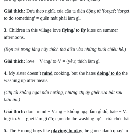
Giải thích:
Dựa theo nghĩa của câu ta điền động từ 'forget'; 'forget
to do something' = quên mất phải làm gì.
3.
Children in this village love
flying/ to fly
kites on summer
afternoons.
(Bọn trẻ trong làng này thích thả diều vào những buổi chiều hè.)
Giải thích:
love + V-ing/ to-V = (yêu) thích làm gì
4.
My sister doesn’t
mind
cooking, but she hates
doing/ to do
the
washing up after meals.
(Chị tôi không ngại nấu nướng, nhưng chị ấy ghét rửa bát sau
bữa ăn.)
Giải thích:
don't mind + V-ing = không ngại làm gì đó; hate + V-
ing/ to-V = ghét làm gì đó; cụm 'do the washing up' = rửa chén bát
5.
The Hmong boys like
playing/ to play
the game 'danh quay' in