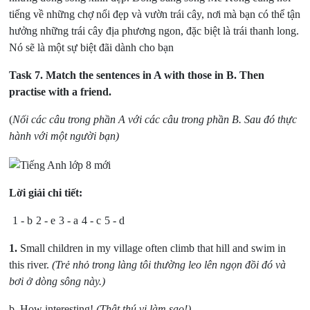
tiếng về những chợ nổi đẹp và vườn trái cây, nơi mà bạn có thể tận
hưởng những trái cây địa phương ngon, đặc biệt là trái thanh long.
Nó sẽ là một sự biệt đãi dành cho bạn
Task 7.
Match the sentences in A with those in B. Then
practise with a friend.
(
Nối các câu trong phần A với các câu trong phần B. Sau đó thực
hành với một người bạn)
Lời giải chi tiết:
1 - b
2 - e
3 - a
4 - c
5 - d
1.
Small children in my village often climb that hill and swim in
this river.
(Trẻ nhỏ trong làng tôi thường leo lên ngọn đồi đó và
bơi ở dòng sông này.)
b. How interesting!
(Thật thú vị làm sao!)