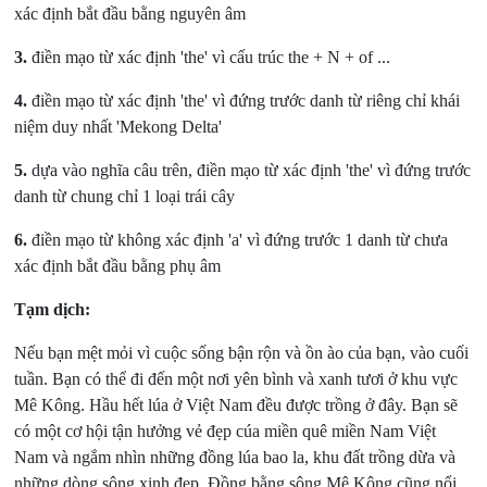
xác định bắt đầu bằng nguyên âm
3
.
điền mạo từ xác định 'the' vì cấu trúc the + N + of ...
4
.
điền mạo từ xác định 'the' vì đứng trước danh từ riêng chỉ khái
niệm duy nhất 'Mekong Delta'
5
.
dựa vào nghĩa câu trên, điền mạo từ xác định 'the' vì đứng trước
danh từ chung chỉ 1 loại trái cây
6
.
điền mạo từ không xác định 'a' vì đứng trước 1 danh từ chưa
xác định bắt đầu bằng phụ âm
Tạm dịch:
Nếu bạn mệt mỏi vì cuộc sống bận rộn và ồn ào của bạn, vào cuối
tuần. Bạn có thể đi đến một nơi yên bình và xanh tươi ở khu vực
Mê Kông. Hầu hết lúa ở Việt Nam đều được trồng ở đây. Bạn sẽ
có một cơ hội tận hưởng vẻ đẹp cúa miền quê miền Nam Việt
Nam và ngắm nhìn những đồng lúa bao la, khu đất trồng dừa và
những dòng sông xinh đẹp. Đồng bằng sông Mê Kông cũng nổi