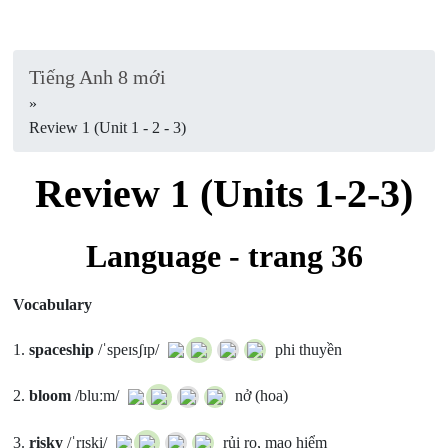
Tiếng Anh 8 mới
»
Review 1 (Unit 1 - 2 - 3)
Review 1 (Units 1-2-3)
Language - trang 36
Vocabulary
1.
spaceship
/ˈspeɪsʃɪp/
phi thuyền
2.
bloom
/bluːm/
nở (hoa)
3.
risky
/ˈrɪski/
rủi ro, mạo hiểm