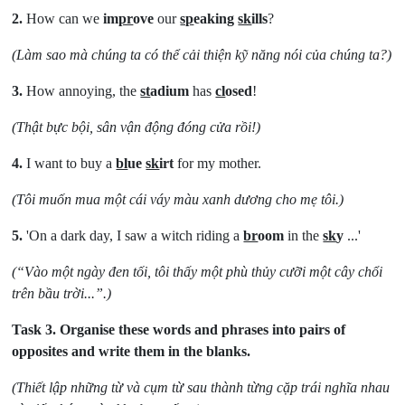
2.
How can we
im
pr
ove
our
sp
eaking
sk
ills
?
(Làm sao mà chúng ta có thể cải thiện kỹ năng nói của chúng ta?)
3.
How annoying, the
st
adium
has
cl
osed
!
(Thật bực bội, sân vận động đóng cửa rồi!)
4.
I want to buy a
bl
ue
sk
irt
for my mother.
(Tôi muốn mua một cái váy màu xanh dương cho mẹ tôi.)
5.
'On a dark day, I saw a witch riding a
br
oom
in the
sk
y
...'
(“Vào một ngày đen tối, tôi thấy một phù thủy cưỡi một cây chổi
trên bầu trời...”.)
Task 3.
Organise these words and phrases into pairs of
opposites and write them in the blanks.
(Thiết lập những từ và cụm từ sau thành từng cặp trái nghĩa nhau