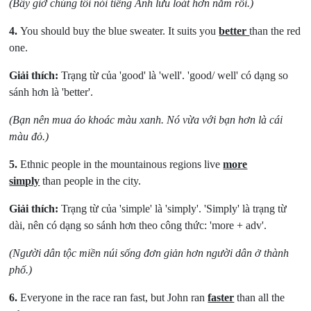
(Bây giờ chúng tôi nói tiếng Anh lưu loát hơn năm rồi.)
4.
You should buy the blue sweater. It suits you
better
than the red
one.
Giải thích:
Trạng từ của 'good' là 'well'. 'good/ well' có dạng so
sánh hơn là 'better'.
(Bạn nên mua áo khoác màu xanh. Nó vừa với bạn hơn là cái
màu đỏ.)
5.
Ethnic people in the mountainous regions live
more
simply
than people in the city.
Giải thích:
Trạng từ của 'simple' là 'simply'. 'Simply' là trạng từ
dài, nên có dạng so sánh hơn theo công thức: 'more + adv'.
(Người dân tộc miền núi sống đơn giản hơn người dân ở thành
phố.)
6.
Everyone in the race ran fast, but John ran
faster
than all the