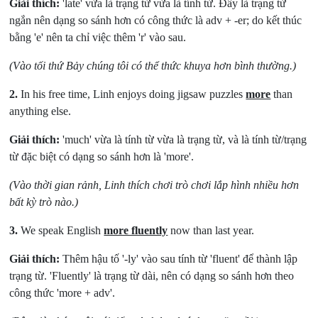
Giải thích:
'late' vừa là trạng từ vừa là tính từ. Đây là trạng từ
ngắn nên dạng so sánh hơn có công thức là adv + -er; do kết thúc
bằng 'e' nên ta chỉ việc thêm 'r' vào sau.
(Vào tối thứ Bảy chúng tôi có thể thức khuya hơn bình thường.)
2.
In his free time, Linh enjoys doing jigsaw puzzles
more
than
anything else.
Giải thích:
'much' vừa là tính từ vừa là trạng từ, và là tính từ/trạng
từ đặc biệt có dạng so sánh hơn là 'more'.
(Vào thời gian rảnh, Linh thích chơi trò chơi lắp hình nhiều hơn
bất kỳ trò nào.)
3.
We speak English
more fluently
now than last year.
Giải thích:
Thêm hậu tố '-ly' vào sau tính từ 'fluent' để thành lập
trạng từ. 'Fluently' là trạng từ dài, nên có dạng so sánh hơn theo
công thức 'more + adv'.