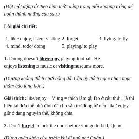
(Đặt một động từ theo hình thức đúng trong mỗi khoảng trống dể
hoàn thành những câu sau.)
Lời giải chi tiết:
1. like/ enjoy, listen, visiting
2. forget
3. flying/ to fly
4. mind, todo/ doing
5. playing/ to play
1.
Duong doesn’t
like/enjoy
playing football. He
enjoys
listening
to music or
visiting
museums more.
(Dương không thích chơi bóng đá. Cậu ấy thích nghe nhạc hoặc
thăm bảo tàng hơn.)
Giải thích:
like/enjoy + V-ing = thích làm gì; Do ở câu thứ 1 là thì
hiện tại đơn thể phủ định đã cho sẵn trợ động từ nên 'like/ enjoy'
giữ ở dạng nguyên thể, không chia.
2.
Don’t
forget
to lock the door before you go to bed, Quan.
(Đừng quên khóa cửa trước khi đi ngủ nhé Quân.)