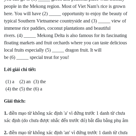
people in the Mekong region. Most of Viet Nam’s rice is grown
here. You will have (2) _____ opportunity to enjoy the beauty of
typical Southern Vietnamese countryside and (3) _____ view of
immense rice paddies, coconut plantations and beautiful
rivers. (4) _____ Mekong Delta is also famous for its fascinating
floating markets and fruit orchards where you can taste delicious
local fruits especially (5) _____ dragon fruit. It will
be (6) _____ special treat for you!
Lời giải chi tiết:
(1) a
(2) an
(3) the
(4) the
(5) the
(6) a
Giải thích:
1
.
điền mạo từ không xác định 'a' vì đứng trước 1 danh từ chưa
xác định (do chưa được nhắc đến trước đó) bắt đầu bằng phụ âm
2
.
điền mạo từ không xác định 'an' vì đứng trước 1 danh từ chưa