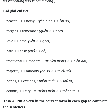
và viết chúng vào khoảng trống.)
Lời giải chi tiết:
+ peaceful >< noisy
(yên bình >< ồn ào)
+ forget >< remember
(quên >< nhớ)
+ love >< hate
(yêu >< ghét)
+ hard >< easy
(khó>< dễ)
+ traditional >< modern
(truyền thống >< hiện đại)
+ majority >< minority
(đa số >< thiểu số)
+ boring >< exciting
( buồn chán >< thú vị)
+ country >< city life
(nông thôn >< thành thị )
Task 4.
Put a verb in the correct form in each gap to complete
the sentences.