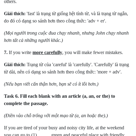
others.
Giải thích:
'fast' là trạng từ giống hệt tính từ, và là trạng từ ngắn,
do đó có dạng so sánh hơn theo công thức: 'adv + er'.
(Mọi người trong cuộc đua chạy nhanh, nhưng John chạy nhanh
hơn tất cả những người khác.)
7.
If you write
more carefully
, you will make fewer mistakes.
Giải thích:
Trạng từ của 'careful' là 'carefully'. 'Carefully' là trạng
từ dài, nên có dạng so sánh hơn theo công thức: 'more + adv'.
(Nếu bạn viết cẩn thận hơn, bạn sẽ có ít lỗi hơn.)
Task 6.
Fill each blank with an article (a, an, or the) to
complete the passage.
(Điền vào chỗ trống với một mạo từ (a, an hoặc the).)
If you are tired of your busy and noisy city life, at the weekend
you can go to (1) _____ green and peaceful place with friendly