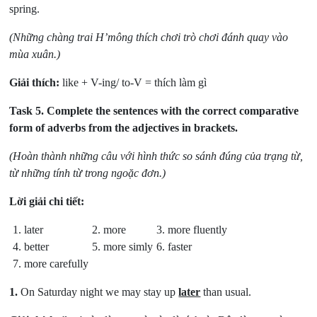
spring.
(Những chàng trai H’mông thích chơi trò chơi đánh quay vào
mùa xuân.)
Giải thích:
like + V-ing/ to-V = thích làm gì
Task 5.
Complete the sentences with the correct comparative
form of adverbs from the adjectives in brackets.
(Hoàn thành những câu với hình thức so sánh đúng của trạng từ,
từ những tính từ trong ngoặc đơn.)
Lời giải chi tiết:
1. later
2. more
3. more fluently
4. better
5. more simly
6. faster
7. more carefully
1.
On Saturday night we may stay up
later
than usual.