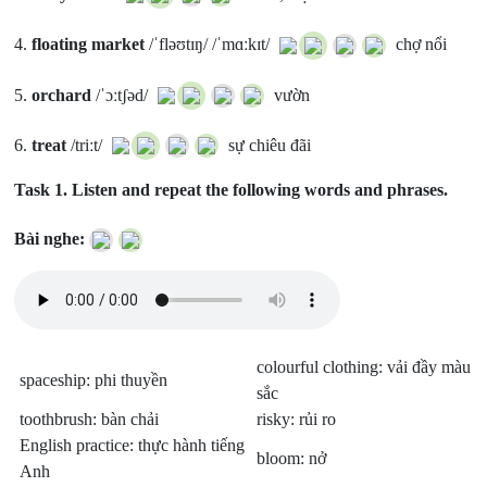
4.
floating market
/ˈfləʊtɪŋ/ /ˈmɑːkɪt/
chợ nổi
5.
orchard
/ˈɔːtʃəd/
vườn
6.
treat
/triːt/
sự chiêu đãi
Task 1.
Listen and repeat the following words and phrases.
Bài nghe:
colourful clothing: vải đầy màu
spaceship: phi thuyền
sắc
toothbrush: bàn chải
risky: rủi ro
English practice: thực hành tiếng
bloom: nở
Anh