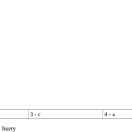
3 - c
4 - a
a hurry