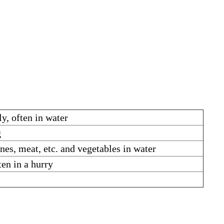
y, often in water
g
nes, meat, etc. and vegetables in water
ten in a hurry