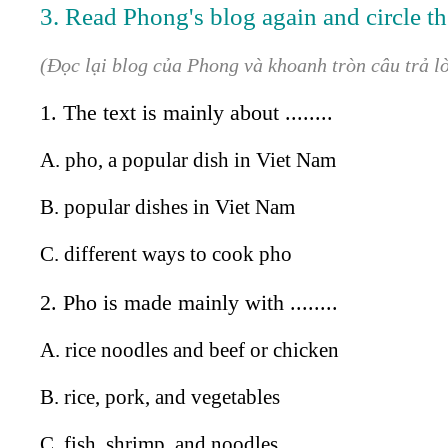
3. Read Phong's blog again and circle th
(Đọc lại blog của Phong và khoanh tròn câu trả l
1. The text is mainly about ........
A. pho, a popular dish in Viet Nam
B. popular dishes in Viet Nam
C. different ways to cook pho
2. Pho is made mainly with ........
A. rice noodles and beef or chicken
B. rice, pork, and vegetables
C. fish, shrimp, and noodles