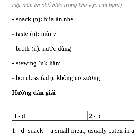
một món ăn phổ biến trong khu vực của bạn!)
- snack (n): bữa ăn nhẹ
- taste (n): mùi vị
- broth (n): nước dùng
- stewing (n): hầm
- boneless (adj): không có xương
Hướng dẫn giải
1 - d
2 - b
1 - d. snack = a small meal, usually eaten in 