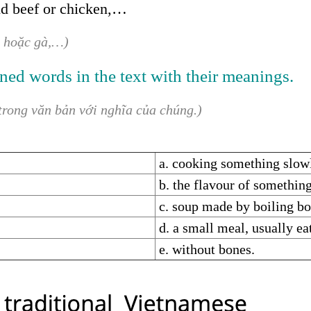
nd beef or chicken,…
ò hoặc gà,…)
ned words in the text with their meanings.
trong văn bản với nghĩa của chúng.)
a. cooking something slowl
b. the flavour of somethin
c. soup made by boiling bo
d. a small meal, usually ea
e. without bones.