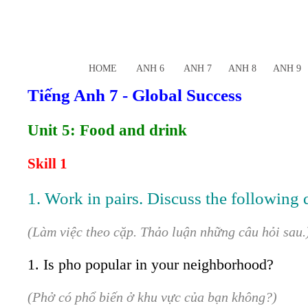
HOME
ANH 6
ANH 7
ANH 8
ANH 9
Tiếng Anh 7 - Global Success
Unit 5: Food and drink
Skill 1
1. Work in pairs. Discuss the following 
(Làm việc theo cặp. Thảo luận những câu hỏi sau.
1. Is pho popular in your neighborhood?
(Phở có phổ biến ở khu vực của bạn không?)