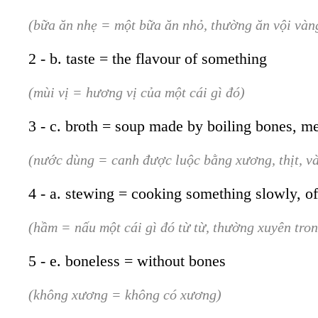
(bữa ăn nhẹ = một bữa ăn nhỏ, thường ăn vội vàn
2 - b. taste = the flavour of something
(mùi vị = hương vị của một cái gì đó)
3 - c. broth = soup made by boiling bones, me
(nước dùng = canh được luộc bằng xương, thịt, v
4 - a. stewing = cooking something slowly, of
(hầm = nấu một cái gì đó từ từ, thường xuyên tro
5 - e. boneless = without bones
(không xương = không có xương)