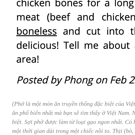
(Phở là một món ăn truyền thống đặc biệt của Việ
ăn phổ biến nhất mà bạn sẽ tìm thấy ở Việt Nam. 
biệt. Sợi phở được làm từ loại gạo ngon nhất. C
một thời gian dài trong một chiếc nồi to. Thịt (bò