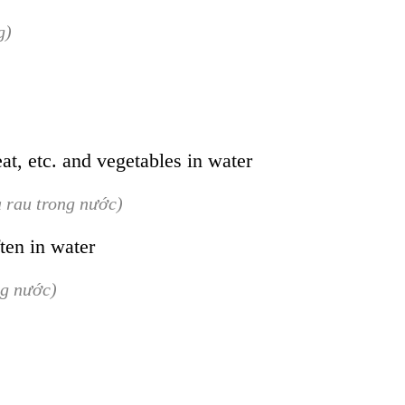
g)
at, etc. and vegetables in water
à rau trong nước)
ten in water
ng nước)