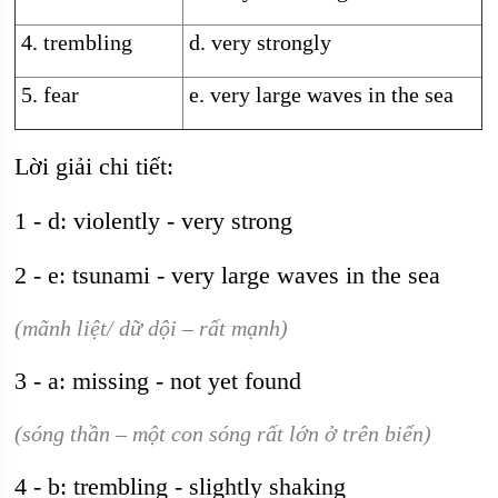
4. trembling
d. very strongly
5. fear
e. very large waves in the sea
Lời giải chi tiết:
1 - d: violently - very strong
2 - e: tsunami - very large waves in the sea
(mãnh liệt/ dữ dội – rất mạnh)
3 - a: missing - not yet found
(sóng thần – một con sóng rất lớn ở trên biển)
4 - b: trembling - slightly shaking