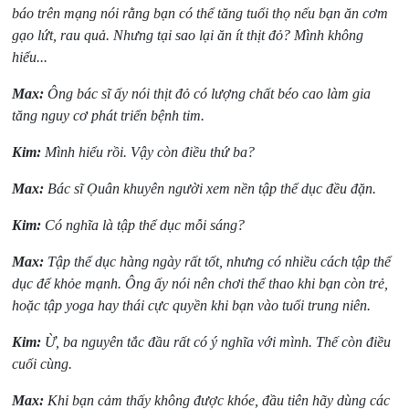
báo trên mạng nói rằng bạn có thể tăng tuổi thọ nếu bạn ăn cơm
gạo lứt, rau quả. Nhưng tại sao lại ăn ít thịt đỏ? Mình không
hiểu...
Max:
Ông bác sĩ ấy nói thịt đỏ có lượng chất béo cao làm gia
tăng nguy cơ phát triển bệnh tim.
Kim:
Mình hiểu rồi. Vậy còn điều thứ ba?
Max:
Bác sĩ Ọuân khuyên người xem nền tập thể dục đều đặn.
Kim:
Có nghĩa là tập thể dục mỗi sáng?
Max:
Tập thể dục hàng ngày rất tốt, nhưng có nhiều cách tập thể
dục để khỏe mạnh. Ông ấy nói nên chơi thể thao khi bạn còn trẻ,
hoặc tập yoga hay thái cực quyền khi bạn vào tuổi trung niên.
Kim:
Ừ, ba nguyên tắc đầu rất có ý nghĩa với mình. Thế còn điều
cuối cùng.
Max:
Khi bạn cảm thấy không được khóe, đầu tiên hãy dùng các