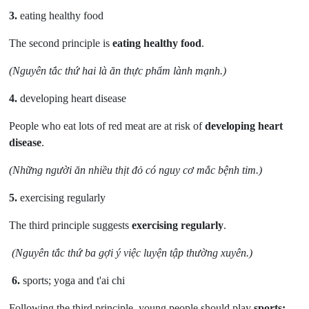
3.
eating healthy food
The second principle is
eating healthy food
.
(Nguyên tắc thứ hai là ăn thực phẩm lành mạnh.)
4.
developing heart disease
People who eat lots of red meat are at risk of
developing heart
disease
.
(Những người ăn nhiều thịt đỏ có nguy cơ mắc bệnh tim.)
5.
exercising regularly
The third principle suggests
exercising regularly
.
(Nguyên tắc thứ ba gợi ý việc luyện tập thường xuyên.)
6.
sports; yoga and t'ai chi
Following the third principle, young people should play
sports;