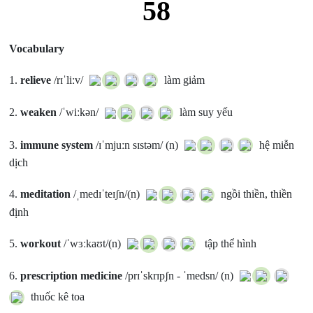
58
Vocabulary
1.
relieve
/rɪˈliːv/
làm giảm
2.
weaken
/ˈwiːkən/
làm suy yếu
3.
immune system
/ɪˈmjuːn sɪstəm/ (n)
hệ miễn
dịch
4.
meditation
/ˌmedɪˈteɪʃn/(n)
ngồi thiền, thiền
định
5.
workout
/ˈwɜːkaʊt/(n)
tập thể hình
6.
prescription medicine
/prɪˈskrɪpʃn - ˈmedsn/ (n)
thuốc kê toa