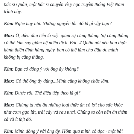
bác sĩ Quân, một bác sĩ chuyên về y học truyền thống Việt Nam
trình bày.
Kim:
Nghe hay nhỉ. Những nguyên tắc đó là gì vậy bạn?
Max:
Ồ, điều đầu tiên là việc giảm sự căng thẳng. Sự căng thẳng
có thể làm suy giảm hệ miễn dịch. Bác sĩ Quân nói nếu bạn thực
hành thiền định hàng ngày, bạn có thể làm cho đầu óc mình
không bị căng thăng.
Kim:
Bạn có đồng ý với ông ấy không?
Max:
Có thể ông ấy đúng...Mình cũng không chắc lắm.
Kim:
Được rồi. Thế điều tiếp theo là gì?
Max:
Chúng ta nên ăn những loại thức ăn có lợi cho sức khỏe
như cơm gạo lứt, trái cây và rau tươi. Chúng ta còn nên ăn thêm
cá và ít thịt đỏ.
Kim:
Mình đồng ý với ông ấy. Hôm qua mình có đọc - một bài