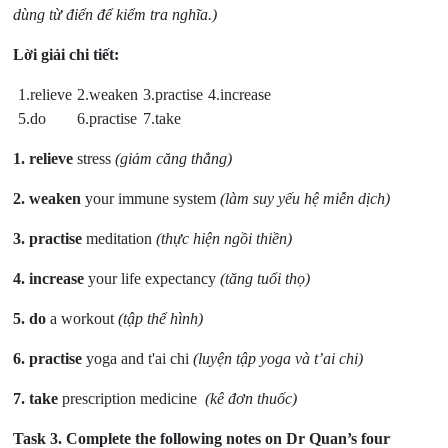
dùng từ điển để kiểm tra nghĩa.)
Lời giải chi tiết:
1.relieve
2.weaken
3.practise
4.increase
5.do
6.practise
7.take
1. relieve
stress
(giảm căng thẳng)
2. weaken
your immune system
(làm suy yếu hệ miễn dịch)
3. practise
meditation
(thực hiện ngồi thiền)
4. increase
your life expectancy
(tăng tuổi thọ)
5. do
a workout
(tập thể hình)
6. practise
yoga and t'ai chi
(luyện tập yoga và t’ai chi)
7. take
prescription medicine
(kê đơn thuốc)
Task 3.
Complete the following notes on Dr Quan’s four