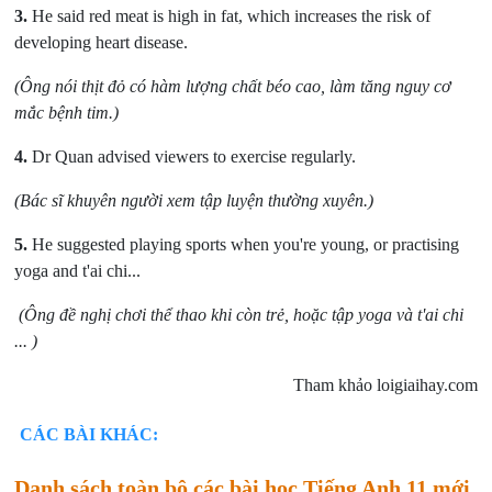
3.
He said red meat is high in fat, which increases the risk of
developing heart disease.
(Ông nói thịt đỏ có hàm lượng chất béo cao, làm tăng nguy cơ
mắc bệnh tim.)
4.
Dr Quan advised viewers to exercise regularly.
(Bác sĩ khuyên người xem tập luyện thường xuyên.)
5.
He suggested playing sports when you're young, or practising
yoga and t'ai chi...
(Ông đề nghị chơi thể thao khi còn trẻ, hoặc tập yoga và t'ai chi
... )
Tham khảo loigiaihay.com
CÁC BÀI KHÁC:
Danh sách toàn bộ các bài học Tiếng Anh 11 mới.