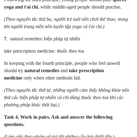
yoga and t'ai chi
, while middle-aged people should practise.
(Theo nguyên tắc thứ ba, người trẻ tuổi nên chơi thể thao, trong
khi người trung niên nên luyện tập yoga và t'ai chi.)
7
.
natural remedies: biện pháp tự nhiên
take prescription medicine: thuốc theo toa
In keeping with the fourth principle, people who feel unwell
should try
natural remedies
and
take prescription
medicine
only when other methods fail.
(Theo nguyên tắc thứ tư, những người cảm thấy không khỏe nên
thử các biện pháp tự nhiên và chỉ dùng thuốc theo toa khi các
phương pháp khác thất bại.)
Task 4.
Work in pairs. Ask and answer the following
questions.
(Làm việc theo nhóm và trả lời những câu hỏi dưới đây.)