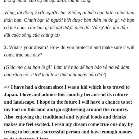
mong muốn cao độ để
đạt được thành công.
Vâng, tôi đồng ý với người cha. Không ai hiểu bạn hơn chính bản
thân
bạn. Chính bạn là người biết được bản thân muốn gì, và bạn
có thể hoặc cần làm gì để đạt
được điều đó. Và sự độc lập dẫn
dắt cuộc sống của chúng ta)
3.
What's your dream? How do you protect it and make sure it will
come true one day?
(Giấc mơ của bạn là gì? Làm thế nào để bạn bảo vệ nó và đảm
bảo rằng nó sẽ trở thành sự thật một ngày nào đó?)
=> I have had a dream since I was a kid which is to travel to
Japan. I love and admire this country because of its culture
and landscape. I hope in the future I will have a chance to set
my foot on this land and go sightseeing around the country.
Also, enjoying the traditional and typical foods and drinks
makes me feel excited. I wish my dream come true one day by
trying to become a successful person and have enough money