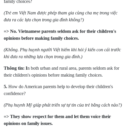
family choices?
(Trẻ em Việt Nam được phép tham gia cùng cha mẹ trong việc
đưa ra các lựa chọn trong gia
đình không?)
=> No. Vietnamese parents seldom ask for their children's
opinions before making family
choices.
(Không. Phụ huynh người Việt hiếm khi hỏi ý kiến con cái trước
khi đưa ra những lựa chọn
trong gia đình.)
Thông tin: I
n both urban and rural area, parents seldom ask for
their children's opinions before making family choices.
5.
How do American parents help to develop their children's
confidence?
(Phụ huynh Mỹ giúp phát triển sự tự tin của trẻ bằng cách nào?)
=> They show respect for them and let them voice their
opinions on family issues.