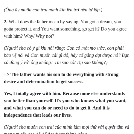
(Ông ấy muốn con trai mình lớn lên trở nên tự lập.)
2.
What does the father mean by saying: You got a dream, you
gotta protect it. and You want something, go get it? Do you agree
with him? Why/ Why not?
(Người cha có ý gì khi nói rằng: Con có một mơ ước, con phải
bảo vệ nó. và Con muốn cái gì
đó, hãy cố gắng đạt được nó? Bạn
có đồng ý với ông không? Tại sao có/ Tại sao không?)
=> The father wants his son to do everything with strong
desire and determination to get success.
Yes, I totally agree with him. Because
none else understands
you better than yourself.
It's you who knows what you want,
and what you can do or need to do to get it. And
it is
independence that leads our lives.
(Người cha muốn con trai của mình làm mọi thứ với quyết tâm và