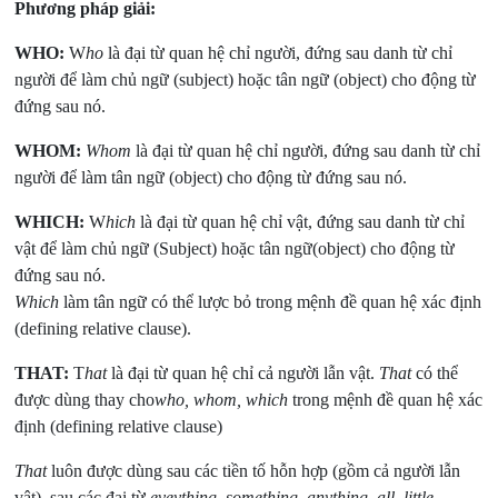
Phương pháp giải:
WHO:
W
ho
là đại từ quan hệ chỉ người, đứng sau danh từ chỉ
người để làm chủ ngữ (subject) hoặc tân ngữ (object) cho động từ
đứng sau nó.
WHOM:
Whom
là đại từ quan hệ chỉ người, đứng sau danh từ chỉ
người để làm tân ngữ (object) cho động từ đứng sau nó.
WHICH:
W
hich
là đại từ quan hệ chỉ vật, đứng sau danh từ chỉ
vật để làm chủ ngữ (Subject) hoặc tân ngữ(object) cho động từ
đứng sau nó.
Which
làm tân ngữ có thể lược bỏ trong mệnh đề quan hệ xác định
(defining relative clause).
THAT:
T
hat
là đại từ quan hệ chỉ cả người lẫn vật.
That
có thể
được dùng thay cho
who, whom, which
trong mệnh đề quan hệ xác
định (defining relative clause)
That
luôn được dùng sau các tiền tố hỗn hợp (gồm cả người lẫn
vật), sau các đại từ
eveything, something, anything, all, little,