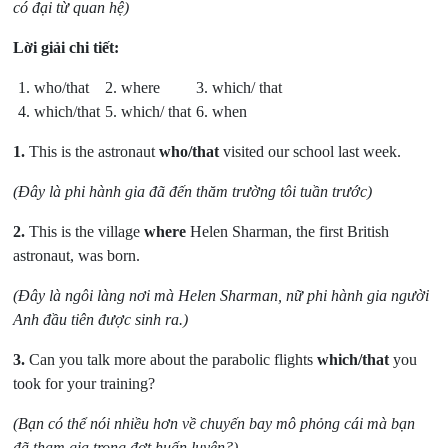
có đại từ quan hệ)
Lời giải chi tiết:
1. who/that
2. where
3. which/ that
4. which/that
5. which/ that
6. when
1.
This is the astronaut
who/that
visited our school last week.
(Đây là phi hành gia đã đến thăm trường tôi tuần trước)
2.
This is the village
where
Helen Sharman, the first British
astronaut, was born.
(Đây là ngôi làng nơi mà Helen Sharman, nữ phi hành gia người
Anh đầu tiên được sinh ra.)
3.
Can you talk more about the parabolic flights
which/that
you
took for your training?
(Bạn có thể nói nhiều hơn về chuyến bay mô phỏng cái mà bạn
đã tham gia trong đợt huấn luyện?)