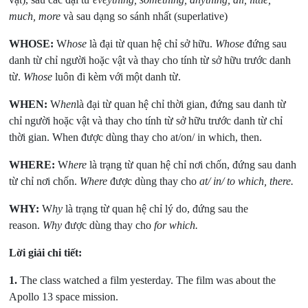
much, more
và sau dạng so sánh nhất (superlative)
WHOSE:
W
hose
là đại từ quan hệ chỉ sở hữu.
Whose
đứng sau
danh từ chỉ người hoặc vật và thay cho tính từ sở hữu trước danh
từ.
Whose
luôn đi kèm với một danh từ.
WHEN:
W
hen
là đại từ quan hệ chỉ thời gian, đứng sau danh từ
chỉ người hoặc vật và thay cho tính từ sở hữu trước danh từ chỉ
thời gian. When được dùng thay cho at/on/ in which, then.
WHERE:
W
here
là trạng từ quan hệ chỉ nơi chốn, đứng sau danh
từ chỉ nơi chốn.
Where
được dùng thay cho
at/ in/ to which, there.
WHY:
W
hy
là trạng từ quan hệ chỉ lý do, đứng sau the
reason.
Why
được dùng thay cho
for which.
Lời giải chi tiết:
1.
The class watched a film yesterday. The film was about the
Apollo 13 space mission.