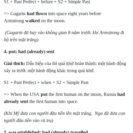
S1 + Past Perfect + before + S2 + Simple Past
=> Gagarin
had flown
into space eight years before
Armstrong
walked
on the moon.
(Gagarin đã bay vào không gian 8 năm trước khi Armstrong đi
bộ trên mặt trăng)
4.
put; had (already) sent
Giải thích:
Dấu hiệu của thì quá khứ hoàn thành: một hành động
xảy ra trước một hành động khác trong quá khứ.
S1 + Past Perfect + when + S2 + Simple Past
=> When the USA
put
the first human on the moon, Russia
had
already sent
the first human into space.
(Khi Mỹ đưa con người đầu tiên lên mặt trăng, Nga đã đưa con
người đầu tiên vào vũ trụ)
5.
was established; had (already) travelled