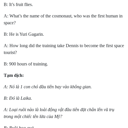
B: It’s fruit flies.
A: What’s the name of the cosmonaut, who was the first human in
space?
B: He is Yuri Gagarin.
A: How long did the training take Dennis to become the first space
tourist?
B: 900 hours of training.
Tạm dịch:
A: Nó là 1 con chó đầu tiên bay vào không gian.
B: Đó là Laika.
A: Loại ruồi nào là loài động vật đầu tiên đặt chân lên vũ trụ
trong một chiếc tên lửa của Mỹ?
B: Ruồi hoa quả