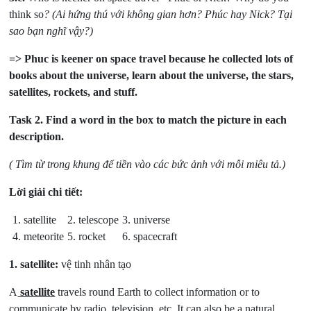
think so
? (Ai hứng thú với không gian hơn? Phúc hay Nick? Tại
sao bạn nghĩ vậy?)
=> Phuc is keener on space travel because he collected lots of
books about the universe, learn about the universe, the stars,
satellites, rockets, and stuff.
Task 2.
Find a word in the box to match the picture in each
description.
( Tìm từ trong khung để tiền vào các bức ảnh với mỗi miêu tả.)
Lời giải chi tiết:
1. satellite
2. telescope
3. universe
4. meteorite
5. rocket
6. spacecraft
1.
satellite:
vệ tinh nhân tạo
A
satellite
travels round Earth to collect information or to
communicate by radio, television, etc. It can also be a natural