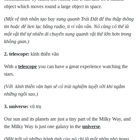
object which moves round a large object in space.
(Một vệ tinh nhân tạo bay xung quanh Trái Đất để thu thập thông
tin hoặc để lien lạc bằng radio, ti vi vân vân. Nó cũng có thể là
một vật thể tự
nhiên di chuyển xung quanh vật thể lớn hơn trong
không gian.)
2.
telescope:
kính thiên văn
With a
telescope
you can have a great experience watching the
stars.
(Với kính thiên văn bạn sẽ có trải nghiệm tuyệt vời khi ngắm
những ngôi sao.)
3.
universe:
vũ trụ
Our sun and its planets are just a tiny part of the Milky Way, and
the Milky Way is just one galaxy in the
universe
.
(Mặt trời và những hành tinh của nó chỉ là một phần nhỏ trong