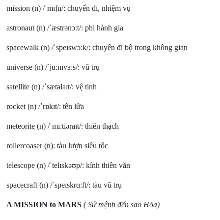
mission (n) /ˈmɪʃn/: chuyến đi, nhiệm vụ
astronaut (n) /ˈæstrənɔːt/: phi hành gia
spacewalk (n) /ˈspeɪswɔːk/: chuyến đi bộ trong không gian
universe (n) /ˈjuːnɪvɜːs/: vũ trụ
satellite (n) /ˈsætəlaɪt/: vệ tinh
rocket (n) /ˈrɒkɪt/: tên lửa
meteorite (n) /ˈmiːtiəraɪt/: thiên thạch
rollercoaser (n): tàu lượn siêu tốc
telescope (n) /ˈtelɪskəʊp/: kính thiên văn
spacecraft (n) /ˈspeɪskrɑːft/: tàu vũ trụ
A MISSION to MARS
( Sứ mệnh đến sao Hỏa)