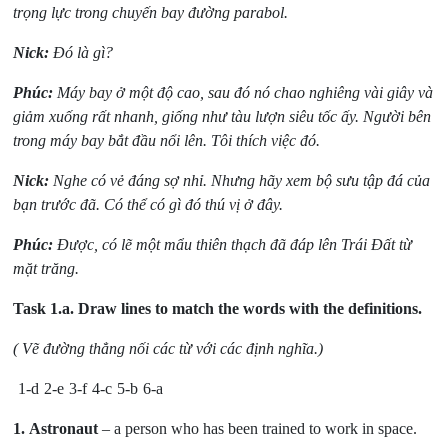
trọng lực trong chuyến bay đường parabol.
Nick:
Đó là gì?
Phúc:
Máy bay ở một độ cao, sau đó nó chao nghiêng vài giây và
giảm xuống rất nhanh, giống như tàu lượn siêu tốc ấy. Người bên
trong máy bay bắt đầu nổi lên. Tôi thích việc đó.
Nick:
Nghe có vẻ đáng sợ nhỉ. Nhưng hãy xem bộ sưu tập đá của
bạn trước đã. Có thể có gì đó thú vị ở đây.
Phúc:
Được, có lẽ một mẩu thiên thạch đã đáp lên Trái Đất từ
mặt trăng.
Task 1.a.
Draw lines to match the words with the definitions.
( Vẽ đường thẳng nối các từ với các định nghĩa.)
1-d
2-e
3-f
4-c
5-b
6-a
1.
Astronaut
– a person who has been trained to work in space.