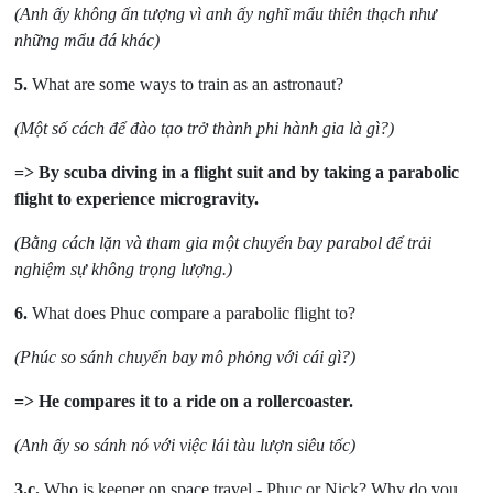
(Anh ấy không ấn tượng vì anh ấy nghĩ mẩu thiên thạch như
những mẩu đá khác)
5.
What are some ways to train as an astronaut?
(Một số cách để đào tạo trở thành phi hành gia là gì?)
=> By scuba diving in a flight suit and by taking a parabolic
flight to experience microgravity.
(Bằng cách lặn và tham gia một chuyến bay parabol để trải
nghiệm sự không trọng lượng.)
6.
What does Phuc compare a parabolic flight to?
(Phúc so sánh chuyến bay mô phỏng với cái gì?)
=> He compares it to a ride on a rollercoaster.
(Anh ấy so sánh nó với việc lái tàu lượn siêu tốc)
3.c.
Who is keener on space travel - Phuc or Nick? Why do you