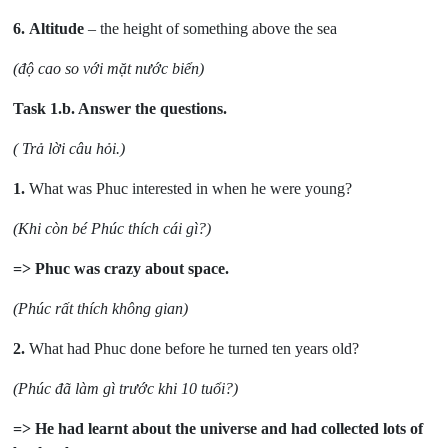
6.
Altitude
– the height of something above the sea
(độ cao so với mặt nước biển)
Task 1.b.
Answer the questions.
( Trả lời câu hỏi.)
1.
What was Phuc interested in when he were young?
(Khi còn bé Phúc thích cái gì?)
=> Phuc was crazy about space.
(Phúc rất thích không gian)
2.
What had Phuc done before he turned ten years old?
(Phúc đã làm gì trước khi 10 tuổi?
)
=> He had learnt about the universe and had collected lots of