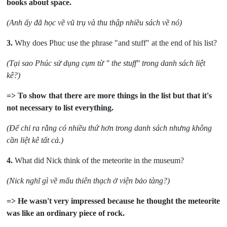
books about space.
(Anh ấy đã học về vũ trụ và thu thập nhiều sách về nó)
3.
Why does Phuc use the phrase "and stuff" at the end of his list?
(Tại sao Phúc sử dụng c
ụm từ " the stuff" trong danh sách liệt
kê?)
=> To show that there are more things in the list but that it's
not necessary to list everything.
(Để chỉ ra rằng có nhiều thứ hơn trong danh sách nhưng không
cần liệt kê tất cả.)
4.
What did Nick think of the meteorite in the museum?
(Nick nghĩ gì về mẩu thiên thạch ở viện bảo tàng?)
=> He wasn't very impressed because he thought the meteorite
was like an ordinary piece of rock.