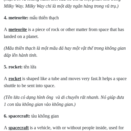
Milky Way. Milky Way chỉ là một dãy ngân hàng trong vũ trụ.)
4.
meteorite:
mẩu thiên thạch
A
meteorite
is a piece of rock or other matter from space that has
landed on a planet.
(Mẩu thiên thạch là một mẩu đá hay một vật thể trong không gian
đáp lên hành tinh.
5.
rocket:
tên lửa
A
rocket
is shaped like a tube and moves very fast.It helps a space
shuttle to be sent into space.
(Tên lửa có dạng hình ống và di chuyển rất nhanh. Nó giúp đưa
1 con tàu không gian vào không gian.)
6.
spacecraft:
tàu không gian
A
spacecraft
is a vehicle, with or without people inside, used for