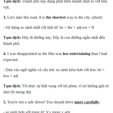
Tạm dịch:
Thành phố này đang phát triển nhanh nhất so với khu
vực.
3.
Let's take this road. It is
the shortest
way to the city. (short)
- Sử dựng so sánh nhất với tính từ: be + the + adj-est + N
Tạm dịch:
Hãy đi đường này. Đây là con đường ngắn nhất đến
thành phố.
4.
I was disappointed as the film was
less entertaining
than I had
expected.
- Dựa vào ngữ nghĩa và cấu trúc so sánh kém hơn với less: be +
less + adj
Tạm dịch:
Tôi thực sự thất vọng với bộ phim, vì nó không giải trí
như tôi mong đợi.
5.
You're not a safe driver! You should drive
more carefully
.
- so sánh hơn với trạng từ: V+ more + adv