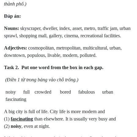
thành phố.)
Đáp án:
Nouns:
skyscraper, dweller, index, asset, metro, traffic jam, urban
sprawl, shopping mall, gallery, cinema, recreational facilities.
Adjectives:
cosmopolitan, metropolitan, multicultural, urban,
downtown, populous, livable, modern, polluted.
Task 2.
Put one word from the box in each gap.
(Điền 1 từ trong bảng vào chỗ trống.)
noisy full crowded bored fabulous urban
fascinating
A big city is full of life. City life is more modern and
(1)
fascinating
than elsewhere. It is usually very busy and
(2)
noisy
, even at night.