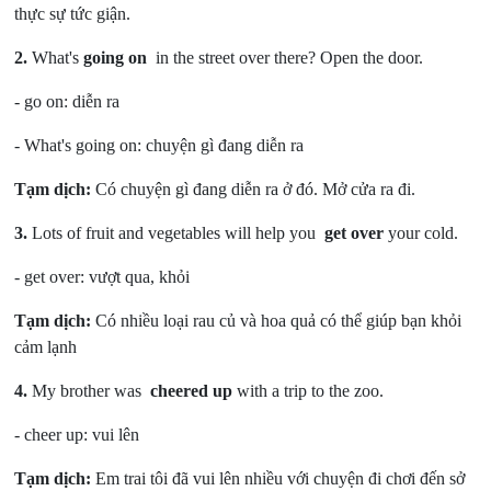
thực sự tức giận.
2.
What's
going on
in the street over there? Open the door.
- go on:
diễn ra
- What's going on:
chuyện gì đang diễn ra
Tạm dịch:
Có chuyện gì đang diễn ra ở đó. Mở cửa ra đi.
3.
Lots of fruit and vegetables will help you
get over
your cold.
- get over:
vượt qua, khỏi
Tạm dịch:
Có nhiều loại rau củ và hoa quả có thể giúp bạn khỏi
cảm lạnh
4.
My brother was
cheered up
with a trip to the zoo.
- cheer up:
vui lên
Tạm dịch:
Em trai tôi đã vui lên nhiều với chuyện đi chơi đến sở