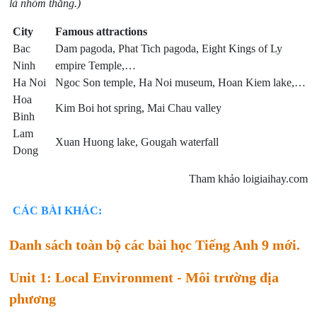
là nhóm thắng.)
City
Famous attractions
Bac
Dam pagoda, Phat Tich pagoda, Eight Kings of Ly
Ninh
empire Temple,…
Ha Noi
Ngoc Son temple, Ha Noi museum, Hoan Kiem lake,…
Hoa
Kim Boi hot spring, Mai Chau valley
Binh
Lam
Xuan Huong lake, Gougah waterfall
Dong
Tham khảo loigiaihay.com
CÁC BÀI KHÁC:
Danh sách toàn bộ các bài học Tiếng Anh 9 mới.
Unit 1: Local Environment - Môi trường địa
phương