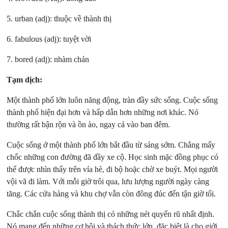
5. urban (adj):
thuộc về thành thị
6. fabulous (adj):
tuyệt vời
7. bored (adj):
nhàm chán
Tạm dịch:
Một thành phố lớn luôn năng động, tràn đầy sức sống. Cuộc sống
thành phố hiện đại hơn và hấp dẫn hơn những nơi khác. Nó
thường rất bận rộn và ồn ào, ngay cả vào ban đêm.
Cuộc sống ở một thành phố lớn bắt đầu từ sáng sớm. Chẳng mấy
chốc những con đường đã đầy xe cộ. Học sinh mặc đồng phục có
thể được nhìn thấy trên vỉa hè, đi bộ hoặc chờ xe buýt. Mọi người
vội vã đi làm. Với mỗi giờ trôi qua, lưu lượng người ngày càng
tăng. Các cửa hàng và khu chợ vẫn còn đông đúc đến tận giờ tối.
Chắc chắn cuộc sống thành thị có những nét quyến rũ nhất định.
Nó mang đến những cơ hội và thách thức lớn, đặc biệt là cho giới