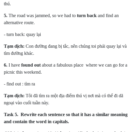
thú.
5.
The road was jammed, so we had to
turn back
and find an
alternative route.
- turn back:
quay lại
Tạm dịch:
Con đường đang bị tắc, nên chúng toi phải quay lại và
tìm đường khác.
6.
I have
found out
about a fabulous place where we can go for a
picnic this weekend.
- find out :
tìm ra
Tạm dịch:
Tôi đã tìm ra một địa điểm thú vị nơi mà có thể đi dã
ngoại vào cuối tuần này.
Task 5.
Rewrite each sentence so that it has a similar meaning
and contain the word in capitals.