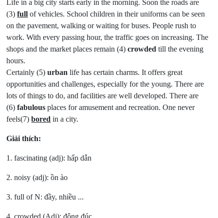
Life in a big city starts early in the morning. Soon the roads are
(3)
full
of vehicles. School children in their uniforms can be seen
on the pavement, walking or waiting for buses. People rush to
work. With every passing hour, the traffic goes on increasing. The
shops and the market places remain (4)
crowded
till the evening
hours.
Certainly (5)
urban
life has certain charms. It offers great
opportunities and challenges, especially for the young. There are
lots of things to do, and facilities are well developed. There are
(6)
fabulous
places for amusement and recreation. One never
feels(7)
bored
in a city.
Giải thích:
1. fascinating (adj):
hấp dẫn
2. noisy (adj):
ồn ào
3. full of N:
đầy, nhiều ...
4. crowded (Adj):
đông đúc