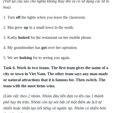
(Viết lại câu sao cho nghĩa không thay đổi và có sử dụng các từ in
hoa)
1. Turn
off
the lights when you leave the classroom.
2. Mai grew
up
in a small town in the south.
3. Kathy
looked
for the restaurant on her mobile phone.
4. My grandmother has
got
over her operation.
5. We are
looking
for to seeing you again.
Task 6.
Work in two teams. The first team gives the name of a
city or town in Viet Nam. The other team says any man-made
or natural attractions that it is famous for. Then switch. The
team with the most items wins.
(Làm việc theo 2 nhóm. Nhóm đầu tiên đưa ra tên của 1 thành
phố hay thị trấn. Nhóm còn lại nói bất cứ một điểm du lịch tự
nhiên hoặc nhân tạo nổi tiếng và ngược lại. Nhóm có nhiều hơn