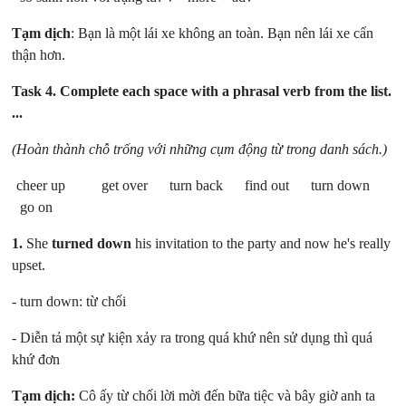
Tạm dịch
: Bạn là một lái xe không an toàn. Bạn nên lái xe cẩn
thận hơn.
Task 4.
Complete each space with a phrasal verb from the list.
...
(Hoàn thành chỗ trống với những cụm động từ trong danh sách.)
cheer up get over turn back find out turn down
go on
1.
She
turned down
his invitation to the party and now he's really
upset.
- turn down:
từ chối
- Diễn tả một sự kiện xảy ra trong quá khứ nên sử dụng thì quá
khứ đơn
Tạm dịch:
Cô ấy từ chối lời mời đến bữa tiệc và bây giờ anh ta