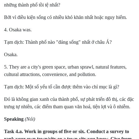
những thành phố tồi tệ nhất?
Bởi vì điều kiện sống có nhiều khó khăn nhất hoặc nguy hiểm.
4. Osaka was.
Tạm dịch: Thành phố nào "đáng sống" nhất ở châu Á?
Osaka.
5. They are a city's green space, urban sprawl, natural features,
cultural attractions, convenience, and pollution.
Tạm dịch: Một số yếu tố cần được thêm vào chỉ mục là gì?
Đó là không gian xanh của thành phố, sự phát triển đô thị, các đặc
trưng tự nhiên, các điểm tham quan văn hoá, tiện lợi và ô nhiễm.
Speaking
(Nói)
Task 4.a.
Work in groups of five or six. Conduct a survey to
rank your own town/city or a town city you know. Give from