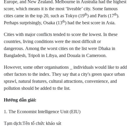
Europe, and New Zealand. Melbourne in Australia had the highest
score, which means it is the most ‘liveable’ city. Some famous
th
th
cities came in the top 20, such as Tokyo (19
) and Paris (17
).
th
Perhaps surprisingly, Osaka (13
) had the best score in Asia.
Cities with major conflicts tended to score the lowest. In these
countries, living conditions were the most difficult or
dangerous. Among the worst cities on the list were Dhaka in
Bangladesh, Tripoli in Libya, and Douala in Cameroon.
However, some other organisations _ individuals would like to add
other factors to the index. They say that a city's green space urban
sprawl, natural features, cultural attractions, convenience, and
pollution should be added to the list.
Hướng dẫn giải:
1. The Economist Intelligence Unit (EIU)
Tạm dịch:Tên tổ chức khảo sát