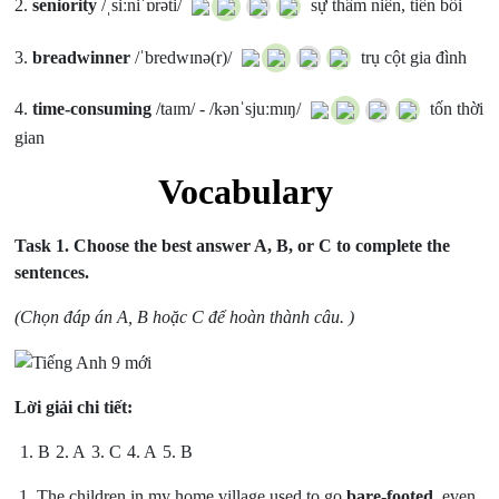
2.
seniority
/ˌsiːniˈɒrəti/
sự thâm niên, tiền bối
3.
breadwinner
/ˈbredwɪnə(r)/
trụ cột gia đình
4.
time-consuming
/taɪm/ - /kənˈsjuːmɪŋ/
tốn thời
gian
Vocabulary
Task 1.
Choose the best answer A, B, or C to complete the
sentences.
(Chọn đáp án A, B hoặc C để hoàn thành câu. )
Lời giải chi tiết:
1. B
2. A
3. C
4. A
5. B
1. The children in my home village used to go
bare-footed
, even