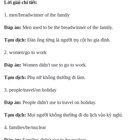
Lời giải chi tiết:
1. men/breadwinner of the family
Đáp án:
Men used to be the breadwinner of the family.
Tạm dịch:
Đàn ông từng là người trụ cột ho gia đình.
2. women/go to work
Đáp án:
Women didn't use to go to work.
Tạm dịch:
Phụ nữ không thường đi làm.
3. people/travel/on holiday
Đáp án:
People didn't use to travel on holiday.
Tạm dịch:
Mọi người không thường đi du lịch vào kỳ nghỉ.
4. families/be/nuclear
Đáp án:
Families didn't use to be nuclear.