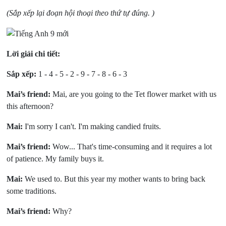
(Sắp xếp lại đoạn hội thoại theo thứ tự đúng. )
Lời giải chi tiết:
Sắp xếp:
1 - 4 - 5 - 2 - 9 - 7 - 8 - 6 - 3
Mai’s friend:
Mai, are you going to the Tet flower market with us
this afternoon?
Mai:
I'm sorry I can't. I'm making candied fruits.
Mai’s friend:
Wow... That's time-consuming and it requires a lot
of patience. My family buys it.
Mai:
We used to. But this year my mother wants to bring back
some traditions.
Mai’s friend:
Why?