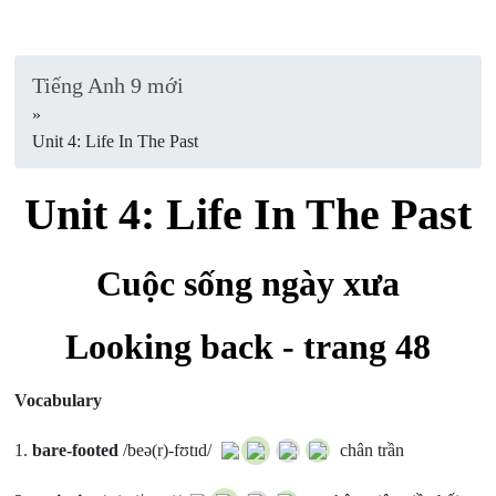
Tiếng Anh 9 mới
»
Unit 4: Life In The Past
Unit 4: Life In The Past
Cuộc sống ngày xưa
Looking back - trang 48
Vocabulary
1.
bare-footed
/beə(r)-fʊtɪd/
chân trần