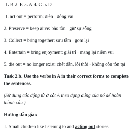
1. B
2. E
3. A
4. C
5. D
1. act out = perform: diễn - đóng vai
2. Preserve = keep alive: bảo tồn - giữ sự sống
3. Collect = bring together: sưu tầm - gom lại
4. Entertain = bring enjoyment: giải trí - mang lại niềm vui
5. die out = no longer exist: chết dần, lỗi thời - không còn tồn tại
Task 2.b.
Use the verbs in A in their correct forms to complete
the sentences.
(Sử dụng các động từ ở cột A theo dạng đúng của nó để hoàn
thành câu )
Hướng dẫn giải:
1. Small children like listening to and
acting out
stories.