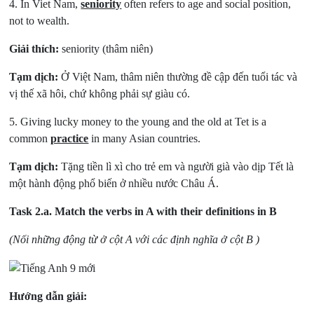
4. In Viet Nam,
seniority
often refers to age and social position,
not to wealth.
Giải thích:
seniority (thâm niên)
Tạm dịch:
Ở Việt Nam, thâm niên thường đề cập đến tuổi tác và
vị thế xã hôi, chứ không phải sự giàu có.
5. Giving lucky money to the young and the old at Tet is a
common
practice
in many Asian countries.
Tạm dịch:
Tặng tiền lì xì cho trẻ em và người già vào dịp Tết là
một hành động phổ biến ở nhiều nước Châu Á.
Task 2.a.
Match the verbs in A with their definitions in B
(Nối những động từ ở cột A với các định nghĩa ở cột B )
Hướng dẫn giải: