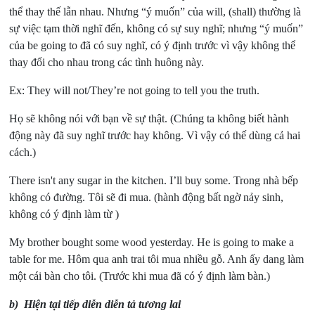
thể thay thế lẫn nhau. Nhưng “ý muốn” của will, (shall) thường là
sự việc tạm thời nghĩ đến, không có sự suy nghĩ; nhưng “ý muốn”
của be going to đã có suy nghĩ, có ý định trước vì vậy không thể
thay đổi cho nhau trong các tình huông này.
Ex: They will not/They’re not going to tell you the truth.
Họ sẽ không nói với bạn về sự thật. (Chúng ta không biết hành
động này đã suy nghĩ trước hay không. Vì vậy có thế dùng cả hai
cách.)
There isn't any sugar in the kitchen. I’ll buy some. Trong nhà bếp
không có đường. Tôi sẽ đi mua. (hành động bất ngờ nảy sinh,
không có ý định làm từ )
My brother bought some wood yesterday. He is going to make a
table for me. Hôm qua anh trai tôi mua nhiều gỗ. Anh ấy dang làm
một cái bàn cho tôi. (Trước khi mua đã có ý định làm bàn.)
b)
Hiện tại tiếp diễn diễn tả tương lai