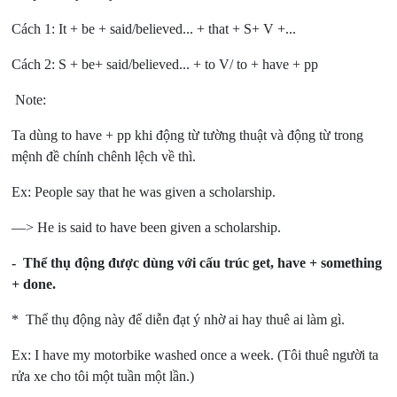
Cách 1: It + be + said/believed... + that + S+ V +...
Cách 2: S + be+ said/believed... + to V/ to + have + pp
Note:
Ta dùng to have + pp khi động từ tường thuật và động từ trong
mệnh đề chính chênh lệch về thì.
Ex: People say that he was given a scholarship.
—> He is said to have been given a scholarship.
- Thể thụ động được dùng với cấu trúc get, have + something
+ done.
* Thể thụ động này để diễn đạt ý nhờ ai hay thuê ai làm gì.
Ex: I have my motorbike washed once a week. (Tôi thuê người ta
rửa xe cho tôi một tuần một lần.)