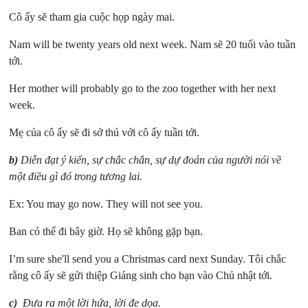
Cô ấy sẽ tham gia cuộc họp ngày mai.
Nam will be twenty years old next week. Nam sẽ 20 tuổi vào tuần
tới.
Her mother will probably go to the zoo together with her next
week.
Mẹ của cô ấy sẽ đi sở thú với cô ấy tuần tới.
b)
Diễn đạt ý kiến, sự chắc chắn, sự dự đoán của người nói về
một điều gì đó trong tương lai.
Ex: You may go now. They will not see you.
Ban có thể đi bây giờ. Họ sẽ không gặp bạn.
I’m sure she'll send you a Christmas card next Sunday. Tôi chắc
rằng cô ấy sẽ gửi thiệp Giáng sinh cho bạn vào Chủ nhật tới.
c)
Đưa ra một lời hứa, lời đe dọa.