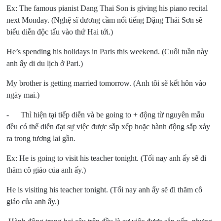
Ex: The famous pianist Dang Thai Son is giving his piano recital
next Monday.
(Nghệ sĩ dương cầm nổi tiếng Đặng Thái Sơn sẽ
biểu diễn độc tấu vào thứ Hai tới.)
He’s spending his holidays in Paris this weekend.
(Cuối tuần này
anh ấy di du lịch ở Pari.)
My brother is getting married tomorrow.
(Anh tôi sẽ kết hôn vào
ngày mai.)
- Thì hiện tại tiếp diễn và be going to + động từ nguyên mẫu
đều có thể diễn đạt sự việc được sắp xếp hoặc hành động sắp xảy
ra trong tương lai gần.
Ex: He is going to visit his teacher tonight.
(Tối nay anh ấy sẽ đi
thăm cô giáo của anh ấy.)
He is visiting his teacher tonight.
(Tối nay anh ấy sẽ đi thăm cô
giáo của anh ấy.)