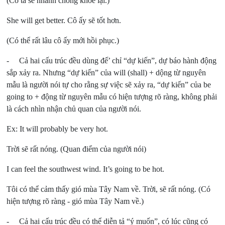
(Cô ta sẽ nhanh chóng khỏe lại.)
She will get better. Cô ấy sẽ tốt hơn.
(Có thể rất lâu cô ấy mới hồi phục.)
- Cả hai cấu trúc đều dùng đế’ chỉ “dự kiến”, dự báo hành động
sắp xảy ra. Nhưng “dự kiến” của will (shall) + dộng từ nguyên
mẫu là người nói tự cho rằng sự việc sẽ xảy ra, “dự kiến” của be
going to + động từ nguyên mẫu có hiện tượng rõ ràng, không phải
là cách nhìn nhận chủ quan của người nói.
Ex: It will probably be very hot.
Trời sẽ rất nóng. (Quan điểm của người nói)
I can feel the southwest wind. It’s going to be hot.
Tôi có thể cảm thấy gió mùa Tây Nam về. Trời, sẽ rất nóng. (Có
hiện tượng rõ ràng - gió mùa Tây Nam về.)
- Cả hai cấu trúc đều có thể diễn tả “ý muốn”, có lúc cũng có