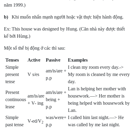
năm 1999.)
b)
Khi muốn nhấn mạnh người hoặc vật thực hiện hành động.
Ex: This house was designed by Hung. (Căn nhà này được thiết
kế bởi Hùng.)
Một số thể bị động ở các thì sau:
Tenses
Active
Passive
Examples
Simple
I clean my room every day.->
am/is/are +
present
V s/es
My room is cleaned by me every
p.p
tense
day.
Lan is helping her mother with
Present
am/is/are +
am/is/are
housework.—> Her mother is
continuous
being +
+ V- ing
being helped with housework by
lease
p.p
Lan.
Simple
was/were+
I called him last night.—> He
V-ed/V
2
past tense
p.p
was called by me last night.