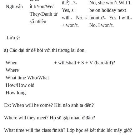
thể)...?-
No, she won’t.Will 1
Nghivấn
ít I/You/We/
Yes, s +
be on holiday next
They/Danh từ
will.- No, s
month?- Yes, I will.-
số nhiều
+ won’t.
No, I won’t.
Lưu ý:
a)
Các đại từ để hỏi với thì tương lai đơn.
When
+ will/shall + S + V (bare-inf)?
Where
What time Who/What
How/How old
How long
Ex: When will he come? Khi nào anh ta đến?
Where will they meet? Họ sẽ gặp nhau ở đâu?
What time will the class finish? Lớp học sẽ kết thúc lúc mấy giờ?