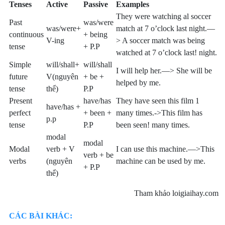
Tenses
Active
Passive
Examples
They were watching al soccer
Past
was/were
was/were+
match at 7 o’clock last night.—
continuous
+ being
V-ing
> A soccer match was being
tense
+ P.P
watched at 7 o’clock last! night.
Simple
will/shall+
will/shall
I will help her.—> She will be
future
V(nguyên
+ be +
helped by me.
tense
thể)
P.P
Present
have/has
They have seen this film 1
have/has +
perfect
+ been +
many times.->This film has
p.p
tense
P.P
been seen! many times.
modal
modal
Modal
verb + V
I can use this machine.—>This
verb + be
verbs
(nguyên
machine can be used by me.
+ P.P
thể)
Tham khảo loigiaihay.com
CÁC BÀI KHÁC: