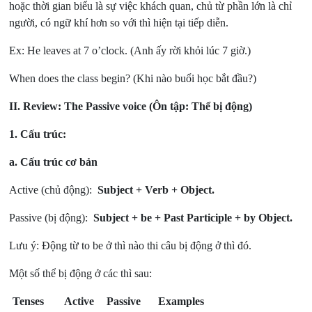
hoặc thời gian biểu là sự việc khách quan, chủ từ phần lớn là chỉ
người, có ngữ khí hơn so với thì hiện tại tiếp diễn.
Ex: He leaves at 7 o’clock. (Anh ấy rời khỏi lúc 7 giờ.)
When does the class begin? (Khi nào buổi học bắt đầu?)
II. Review: The Passive voice (Ôn tập: Thể bị động)
1. Cấu trúc:
a.
Cấu trúc cơ bản
Active (chủ động):
Subject + Verb + Object.
Passive (bị động):
Subject + be + Past Participle + by Object.
Lưu ý: Động từ to be ở thì nào thi câu bị động ở thì đó.
Một số thể bị động ở các thì sau:
Tenses
Active
Passive
Examples