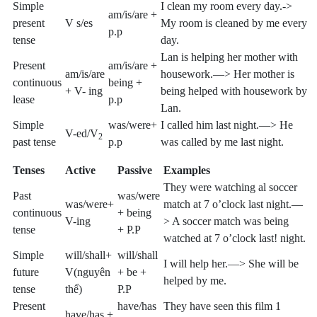
Simple
I clean my room every day.->
am/is/are +
present
V s/es
My room is cleaned by me every
p.p
tense
day.
Lan is helping her mother with
Present
am/is/are +
am/is/are
housework.—> Her mother is
continuous
being +
+ V- ing
being helped with housework by
lease
p.p
Lan.
Simple
was/were+
I called him last night.—> He
V-ed/V
2
past tense
p.p
was called by me last night.
Tenses
Active
Passive
Examples
They were watching al soccer
Past
was/were
was/were+
match at 7 o’clock last night.—
continuous
+ being
V-ing
> A soccer match was being
tense
+ P.P
watched at 7 o’clock last! night.
Simple
will/shall+
will/shall
I will help her.—> She will be
future
V(nguyên
+ be +
helped by me.
tense
thể)
P.P
Present
have/has
They have seen this film 1
have/has +