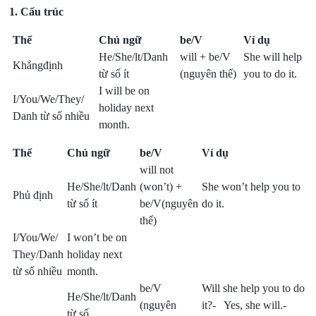
1. Cấu trúc
Thể
Chủ ngữ
be/V
Ví dụ
He/She/lt/Danh
will + be/V
She will help
Khẳngđịnh
từ số ít
(nguyên thể)
you to do it.
I will be on
I/You/We/They/
holiday next
Danh từ số nhiều
month.
Thể
Chủ ngữ
be/V
Ví dụ
will not
He/She/lt/Danh
(won’t) +
She won’t help you to
Phủ định
từ số ít
be/V(nguyên
do it.
thể)
I/You/We/
I won’t be on
They/Danh
holiday next
từ số nhiều
month.
be/V
Will she help you to do
He/She/lt/Danh
(nguyên
it?- Yes, she will.-
từ số