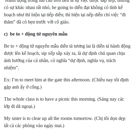
Hành động trong hai câu trên đều là sự việc được sắp xếp, nhưng
có sự khác nhau rất nhỏ, be going to diễn đạt không có tính kế
hoạch như thì hiộn tại tiếp diễn; thì hiện tại nếp diễn chỉ việc “đi
thăm” đã có hẹn trước với cô giáo.
c)
be to + động từ nguyên mẫu
Be to + động từ nguyên mẫu diễn tả tương lai là diễn tả hành động
được lên kế hoạch, sip xếp sắp xảy ra, là dự định chủ quan chịu
ảnh hưởng của cá nhân, có nghĩa “dự định, nghĩa vụ, trách
nhiệm”.
Ex: I’m to meet him at the gate this afternoon.
(Chiều nay tôi định
gặp anh ấy ở cổng.)
The whole class is to have a picnic this morning.
(Sáng nay các
lớp đi dã ngoại.)
My sister is to clear up all the rooms tomorrow.
(Chị tôi dọn dẹp
tất cả các phòng vào ngày mai.)