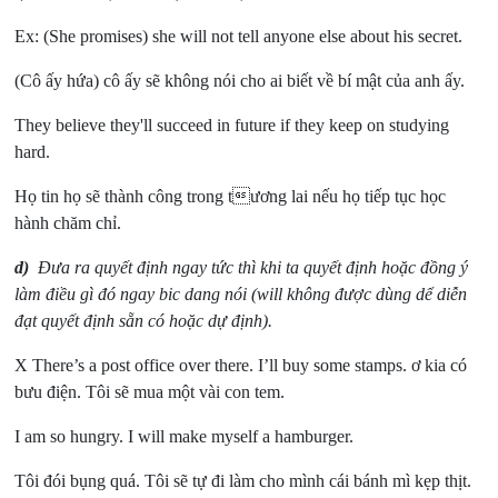
Ex: (She promises) she will not tell anyone else about his secret.
(Cô ấy hứa) cô ấy sẽ không nói cho ai biết về bí mật của anh ấy.
They believe they'll succeed in future if they keep on studying
hard.
Họ tin họ sẽ thành công trong tương lai nếu họ tiếp tục học
hành chăm chỉ.
d)
Đưa ra quyết định ngay tức thì khi ta quyết định hoặc đồng ý
làm điều gì đó ngay bic dang nói (will không được dùng dể diễn
đạt quyết định sẵn có hoặc dự định).
X There’s a post office over there. I’ll buy some stamps. ơ kia có
bưu điện. Tôi sẽ mua một vài con tem.
I am so hungry. I will make myself a hamburger.
Tôi đói bụng quá. Tôi sẽ tự đi làm cho mình cái bánh mì kẹp thịt.