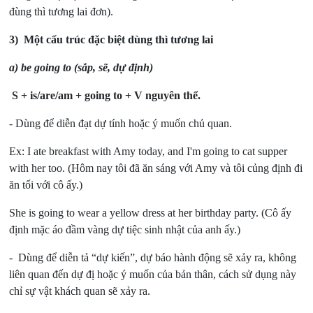
đùng thì tương lai đơn).
3) Một cấu trúc đặc biệt dùng thì tương lai
a)
be going to (sắp, sẽ, dự định)
S + is/are/am + going to + V nguyên thể.
- Dùng để diễn đạt dự tính hoặc ý muốn chủ quan.
Ex: I ate breakfast with Amy today, and I'm going to cat supper
with her too. (Hôm nay tôi đã ăn sáng với Amy và tôi củng định đi
ăn tối với cô ấy.)
She is going to wear a yellow dress at her birthday party. (Cô ấy
định mặc áo đầm vàng dự tiệc sinh nhật của anh ấy.)
- Dùng để diễn tả “dự kiến”, dự báo hành động sẽ xảy ra, không
liên quan đến dự đị hoặc ý muốn của bản thân, cách sử dụng này
chỉ sự vật khách quan sẽ xảy ra.