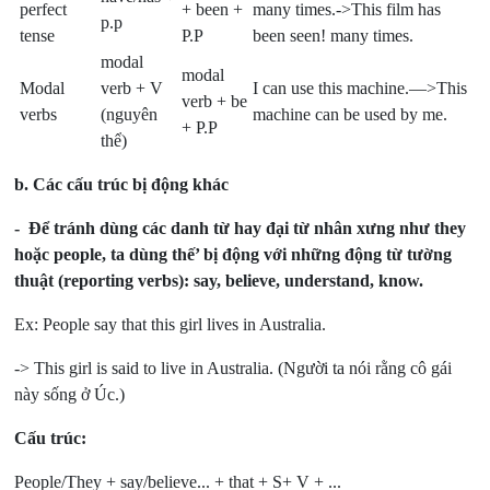
perfect
+ been +
many times.->This film has
p.p
tense
P.P
been seen! many times.
modal
modal
Modal
verb + V
I can use this machine.—>This
verb + be
verbs
(nguyên
machine can be used by me.
+ P.P
thể)
b.
Các cấu trúc bị động khác
- Để tránh dùng các danh từ hay đại từ nhân xưng như they
hoặc people, ta dùng thế’ bị động với những động từ tường
thuật (reporting verbs): say, believe, understand, know.
Ex: People say that this girl lives in Australia.
-> This girl is said to live in Australia. (Người ta nói rằng cô gái
này sống ở Úc.)
Cấu trúc:
People/They + say/believe... + that + S+ V + ...