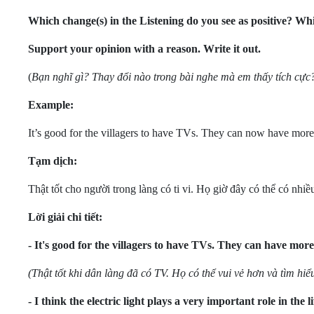
Which change(s) in the Listening do you see as positive? Wh
Support your opinion with a reason. Write it out.
(
Bạn nghĩ gì? Thay đổi nào trong bài nghe mà em thấy tích cực? 
Example:
It’s good for the villagers to have TVs. They can now have more 
Tạm dịch:
Thật tốt cho người trong làng có ti vi. Họ giờ đây có thể có n
Lời giải chi tiết:
- It's good for the villagers to have TVs. They can have mor
(Thật tốt khi dân làng đã có TV. Họ có thể vui vẻ hơn và tìm hiể
- I think the electric light plays a very important role in
the l