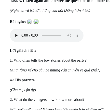
Task 3.
Listen again and answer the questions in no more 
(Nghe lại và trả lời những câu hỏi không hơn 4 từ.)
Bài nghe:
Lời giải chi tiết:
1.
Who often tells the boy stories about the party?
(Ai thường kể cho cậu bé những câu chuyện về quá khứ?)
=> His parents.
(Cha mẹ cậu ấy)
2.
What do the villagers now know more about?
(Bây giờ những người trong làng biết nhiều hơn về điều gì?)