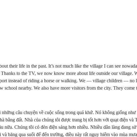
bout their life in the past. It’s not much like the village I can see now
. Thanks to the TV, we now know more about life outside our village. W
sport instead of riding a horse or walking. We — village children — no 
w school nearby. We also have more visitors from the city. They come t
ôi những câu chuyện về cuộc sống trong quá khứ. Nó không giống như n
à bằng đất. Nhà của chúng tôi được trang bị tốt hơn với quạt điện và 
ầu nữa. Chúng tôi có đèn điện sáng hơn nhiều. Nhiều dân làng đang sử
ài và băng qua suối để đến trường, điều này rất nguy hiểm vào mùa mư