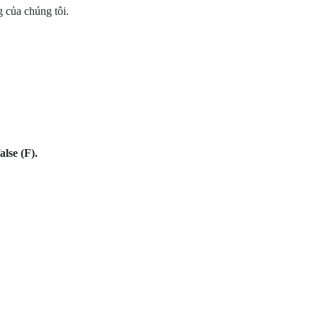
g của chúng tôi.
alse (F).