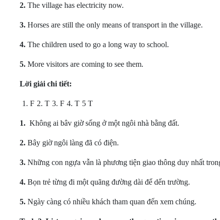
2.
The village has electricity now.
3.
Horses are still the only means of transport in the village.
4.
The children used to go a long way to school.
5.
More visitors are coming to see them.
Lời giải chi tiết:
1. F
2. T
3. F
4. T
5 T
1.
Không ai bâv giờ sống ở một ngôi nhà bằng đất.
2.
Bây giờ ngôi làng đã có điện.
3.
Những con ngựa vẫn là phương tiện giao thông duy nhất tron
4.
Bọn trẻ từng đi một quãng đường dài để dến trường.
5.
Ngày càng có nhiều khách tham quan đến xem chúng.