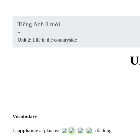
Tiếng Anh 8 mới
»
Unit 2: Life in the countryside
U
Vocabulary
1.
appliance
/əˈplaɪəns/
đồ dùng