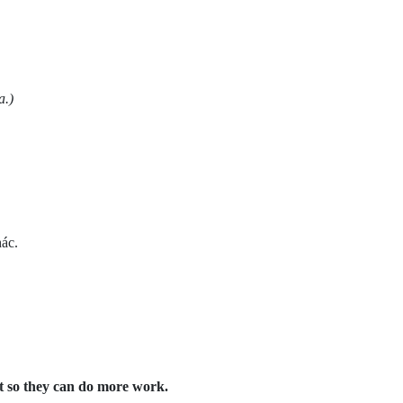
a.)
hác.
ght so they can do more work.