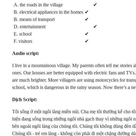
A. the roads in the village
✔
B. electrical appliances in the homes
✔
B. means of transport
✔
D. entertainment
✔
E. school
✔
F. visitors
✔
Audio script:
I live in a mountainous village. My parents often tell me stories a
ones. Our houses are better equipped with electric fans and TVs
are much brighter. More villagers are using motorcycles for tran
school, which is dangerous in the rainy season. Now there’s a ne
Dịch Script:
Tôi sống ở một ngôi làng miền núi. Cha mẹ tôi thường kể cho t
hiện đang sống trong những ngôi nhà gạch thay vì những ngôi nh
bên ngoài ngôi làng của chúng tôi. Chúng tôi không dùng đèn d
Chúng tôi - trẻ em làng - không còn phải đi một chặng đường d