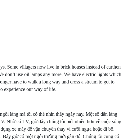
adays. Some villagers now live in brick houses instead of earthen
e don’t use oil lamps any more. We have electric lights which
longer have to waik a long way and cross a stream to get to
o experience our way of life.
gôi làng mà tôi có thể nhìn thấy ngày nay. Một số dân làng
TV. Nhờ có TV, giờ đây chúng tôi biết nhiều hơn về cuộc sống
 dụng xe máy để vận chuyển thay vì cưỡi ngựa hoặc đi bộ.
a. Bây giờ có một ngôi trường mới gần đó. Chúng tôi cũng có