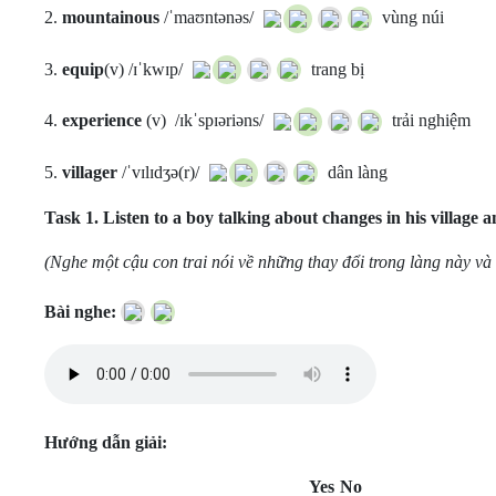
2.
mountainous
/ˈmaʊntənəs/
vùng núi
3.
equip
(v) /ɪˈkwɪp/
trang bị
4.
experience
(v) /ɪkˈspɪəriəns/
trải nghiệm
5.
villager
/ˈvɪlɪdʒə(r)/
dân làng
Task 1.
Listen to a boy talking about changes in his village 
(Nghe một cậu con trai nói về những thay đổi trong làng này và
Bài nghe:
Hướng dẫn giải:
Yes
No