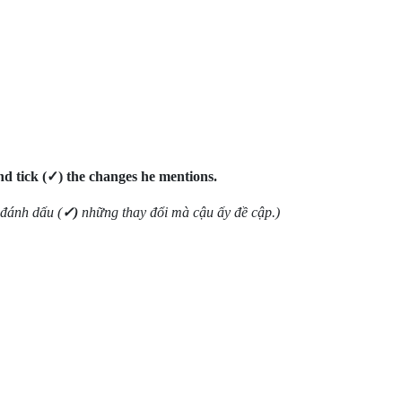
and tick (✓) the changes he mentions.
 đánh dấu (
✓)
những thay đổi mà cậu ấy đề cập.)