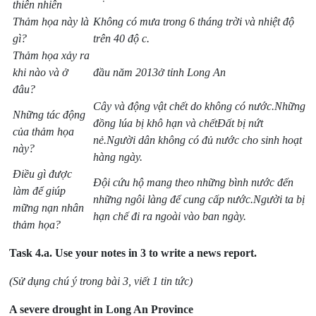
thiên nhiên
Thảm họa này là
Không có mưa trong 6 tháng trời và nhiệt độ
gì?
trên 40 độ c.
Thảm họa xảy ra
khi nào và ở
đầu năm 2013
ở tỉnh Long An
đâu?
Cây và động vật chết do không có nước.
Những
Những tác động
đồng lúa bị khô hạn và chết
Đất bị nứt
của thảm họa
nẻ.
Người dân không có đủ nước cho sinh hoạt
này?
hàng ngày.
Điều gì được
Đội cứu hộ mang theo những bình nước đến
làm để giúp
những ngôi làng để cung cấp nước.
Người ta bị
mững nạn nhân
hạn chế đi ra ngoài vào ban ngày.
thảm họa?
Task 4.a.
Use your notes in 3 to write a news report.
(Sử dụng chú ý trong bài 3, viết 1 tin tức)
A severe drought in Long An Province