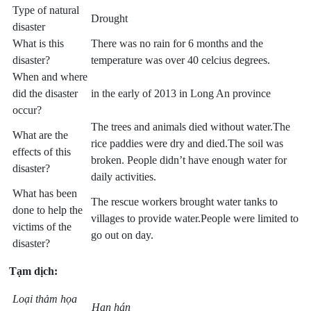
Type of natural
Drought
disaster
What is this
There was no rain for 6 months and the
disaster?
temperature was over 40 celcius degrees.
When and where
did the disaster
in the early of 2013 in Long An province
occur?
The trees and animals died without water.The
What are the
rice paddies were dry and died.The soil was
effects of this
broken. People didn’t have enough water for
disaster?
daily activities.
What has been
The rescue workers brought water tanks to
done to help the
villages to provide water.People were limited to
victims of the
go out on day.
disaster?
Tạm dịch:
Loại thảm họa
Hạn hán