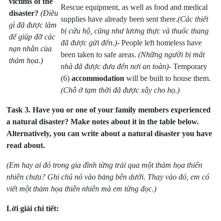
victims of the
Rescue equipment, as well as food and medical
disaster?
(Điều
supplies have already been sent there.
(Các thiết
gì đã được làm
bị cứu hộ, cũng như lương thực và thuốc thang
để giúp đỡ các
đã được gửi đến.)
- People left homeless have
nạn nhân của
been taken to safe areas.
(Những người bị mất
thảm họa.)
nhà đã được đưa đến nơi an toàn)
- Temporary
(6)
accommodation
will be built to house them.
(Chỗ ở tạm thời đã được xây cho họ.)
Task 3.
Have you or one of your family members experienced
a natural disaster? Make notes about it in the table below.
Alternatively, you can write about a natural disaster you have
read about.
(Em hay ai đó trong gia đình từng trải qua một thảm họa thiên
nhiên chưa? Ghi chú nó vào bảng bên dưới. Thay vào đó, em có
viết một thảm họa thiên nhiên mà em từng đọc.)
Lời giải chi tiết: