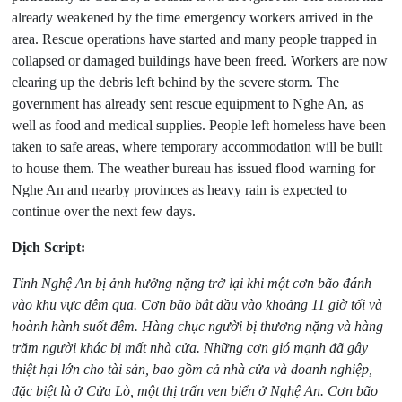
already weakened by the time emergency workers arrived in the
area. Rescue operations have started and many people trapped in
collapsed or damaged buildings have been freed. Workers are now
clearing up the debris left behind by the severe storm. The
government has already sent rescue equipment to Nghe An, as
well as food and medical supplies. People left homeless have been
taken to safe areas, where temporary accommodation will be built
to house them. The weather bureau has issued flood warning for
Nghe An and nearby provinces as heavy rain is expected to
continue over the next few days.
Dịch Script:
Tỉnh Nghệ An bị ảnh hưởng nặng trở lại khi một cơn bão đánh
vào khu vực đêm qua. Cơn bão bắt đầu vào khoảng 11 giờ tối và
hoành hành suốt đêm. Hàng chục người bị thương nặng và hàng
trăm người khác bị mất nhà cửa. Những cơn gió mạnh đã gây
thiệt hại lớn cho tài sản, bao gồm cả nhà cửa và doanh nghiệp,
đặc biệt là ở Cửa Lò, một thị trấn ven biển ở Nghệ An. Cơn bão