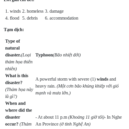
1. winds
2. homeless
3. damage
4. flood
5. debris
6. accommodation
Tạm dịch:
Type of
natural
disaster.
(Loại
Typhoon
(Bão nhiệt đới)
thảm h
ọa thiên
nhiên)
What is this
A powerful storm with severe (1)
winds
and
disaster?
heavy rain.
(Một cơn bão khủng khiếp với gió
(Thảm họa này
mạnh và mưa lớn.)
là gì?)
When and
where did the
disaster
- At about 11 p.m
(Khoảng 11 giờ tối)
- In Nghe
occur?
(Thảm
An Province
(ở tỉnh Nghệ An)