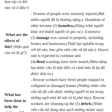
họa xảy ra khi
nào và ở đâu?)
- Dozens of people were seriously injured.
(Rất
nhiều người đã bị thương nặng.)
- Hundreds of
other became (2)
homeless.
(Hàng tr
ăm người
khác trở thành người vô gia cư.)
- Extensive
What are the
(3)
damage
was caused to property, including
effects of
homes and businesses.
(Thiệt hại nghiêm trọng
this?
(Hậu quả
với tài sản, bao gồm nhà cửa và tài sản.)
- Heavy
của nó là gì?)
rain is expected to continue and
(4
) flood
warnings have been issued.
(Mưa nặng
hạt được cho là tiếp diễn và cảnh báo lũ lụt đã
được đưa ra.)
- Rescue workers have freed people trapped in
collapsed or damaged homes.
(Những nhân viên
cứu hộ đã cứu được những người bị kẹt trong
What has
những ngôi nhà đổ nát và bị phá hủy)
- Rescue
been done to
workers are cleaning up the (5)
debris
.
(Nhân
help the
viên cứu hộ đang dọn sạch những mảnh vụn)
-