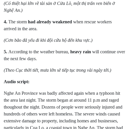
(Có thiệt hại lớn về tài sản ở Cửa Lò, một thị trấn ven biển ở
Nghệ An.)
4.
The storm
had already weakened
when rescue workers
arrived in the area.
(Cơn bão đã yếu đi khi đội cứu hộ đến khu vực.)
5.
According to the weather bureau,
heavy rain
will continue over
the next few days.
(Theo Cục thời tiết, mưa lớn sẽ tiếp tục trong vài ngày tới.)
Audio script:
Nghe An Province was badly affected again when a typhoon hit
the area last night. The storm began at around 11 p.m and raged
thoughout the night. Dozens of people were seriously injured and
hundreds of others were left homeless. The severe winds caused
extensive damage to property, including homes and businesses,
particularly in Cua Lo, a coastal town in Nghe An. The storm had