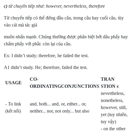
c)
từ chuyến tiếp như: however, nevertheless, therefore
Từ chuyến tiếp có thể đứng đầu câu, trong câu hay cuối câu, tùy
vào cái mà tác giá
muôn nhấn mạnh. Chúng thường được phân biệt bởi dâu phẩy hay
chấm phẩy với phầr. còn lại của câu.
Ex: I didn’t study; therefore, he failed the test.
A1 didn’t study. He; therefore, failed the test.
CO-
TRAN
USAGE
ORDINATING
CONJUNCTIONS
STION s
nevertheless,
nonetheless,
- To link
and, both... and, or, either... or,
however, still,
(kết nối)
neither... nor, not only... but also
yet
(tuy nhiên,
tuy vậy)
- on the other