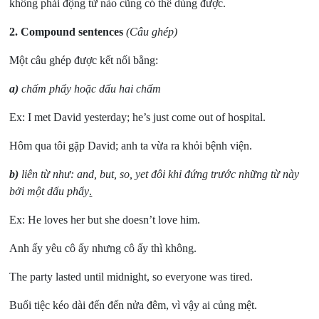
không phải động từ nào cũng có thể dùng được.
2. Compound sentences
(Câu ghép)
Một câu ghép được kết nối bằng:
a)
chấm phẩy hoặc dấu hai chấm
Ex: I met David yesterday; he’s just come out of hospital.
Hôm qua tôi gặp David; anh ta vừa ra khỏi bệnh viện.
b)
liên từ như: and, but, so, yet đôi khi đứng trước những từ này
bởi một dấu phẩy
.
Ex: He loves her but she doesn’t love him.
Anh ấy yêu cô ấy nhưng cô ấy thì không.
The party lasted until midnight, so everyone was tired.
Buổi tiệc kéo dài đến đến nửa đêm, vì vậy ai củng mệt.