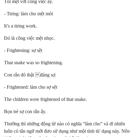
Tôi mệt với công việc ấy.
- Tiring:
làm cho mệt mỏi
It’s a tiring work.
Đó là công việc mệt nhọc.
- Frightening:
sợ sệt
That snake was so frightening.
Con rắn đó thật đáng sợ.
- Frightened:
làm cho sợ sệt
The children were frightened of that snake.
Bọn trẻ sợ con rắn ấy.
Thường thì những động từ nào có nghĩa “làm cho” và dĩ nhiên
luôn có tân ngữ mới đưo sử dụng như một tính tù' dạng này. Nên