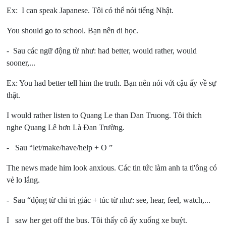
Ex: I can speak Japanese.
Tôi có thể nói tiếng Nhật.
You should go to school.
Bạn nên di học.
- Sau các ngữ động từ như: had better, would rather, would
sooner,...
Ex: You had better tell him the truth.
Bạn nên nói với cậu ấy về sự
thật.
I would rather listen to Quang Le than Dan Truong.
Tôi thích
nghe Quang Lê hơn Là Đan Trường.
- Sau “let/make/have/help + O ”
The news made him look anxious.
Các tin tức làm anh ta ti'ông có
vẻ lo lắng.
- Sau “động từ chi tri giác + túc từ như: see, hear, feel, watch,...
I saw her get off the bus.
Tôi thấy cô ấy xuống xe buýt.