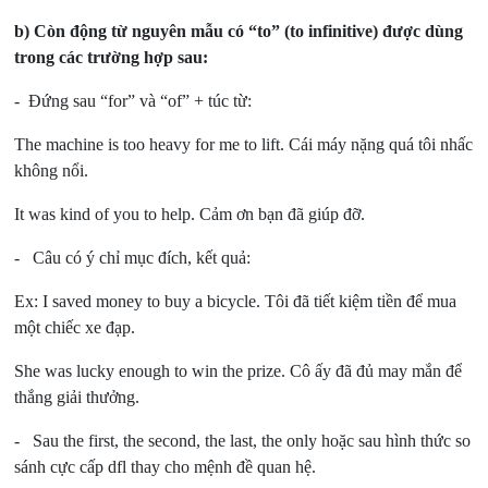
b)
Còn động từ nguyên mẫu có “to” (to infinitive) được dùng
trong các trường hợp sau:
- Đứng sau “for” và “of” + túc từ:
The machine is too heavy for me to lift.
Cái máy nặng quá tôi nhấc
không nổi.
It was kind of you to help.
Cảm ơn bạn đã giúp đỡ.
- Câu có ý chỉ mục đích, kết quả:
Ex: I saved money to buy a bicycle.
Tôi đã tiết kiệm tiền để mua
một chiếc xe đạp.
She was lucky enough to win the prize.
Cô ấy đã đủ may mắn để
thắng giải thưởng.
- Sau the first, the second, the last, the only hoặc sau hình thức so
sánh cực cấp dfl thay cho mệnh đề quan hệ.