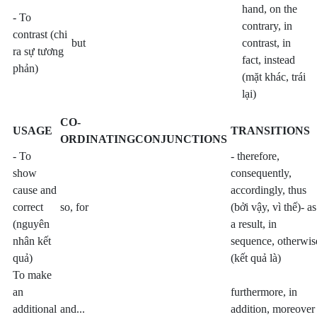
hand, on the
- To
contrary, in
contrast
(chi
but
contrast, in
ra sự tương
fact, instead
phản)
(mặt khác, trái
lại)
CO-
USAGE
TRANSITIONS
ORDINATING
CONJUNCTIONS
- To
- therefore,
show
consequently,
cause and
accordingly, thus
correct
so, for
(bởi vậy, vì thế)-
as
(nguyên
a result, in
nhân kết
sequence, otherwis
quả)
(kết quả là)
To make
an
furthermore, in
additional
and...
addition, moreover