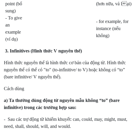
point
(bổ
(hơn nữa, vả lại)
sung)
- To give
- for example, for
an
instance
(nếu
example
không)
(ví dụ)
3. Infinitives (Hình thức V nguyên thể)
Hình thức nguyên thể là hình thức cơ bản của động từ. Hình thức
nguyên thể có thể có "to" (to-infìnitive/ to V) hoặc không có “to”
(bare infinitive/ V nguyên thể).
Cách dùng
a)
Ta thường dùng động từ nguyên mẫu không “to” (bare
infinitive) trong các trường hợp sau:
- Sau các trợ động từ khiếm khuyết: can, could, may, might, must,
need, shall, should, will, and would.