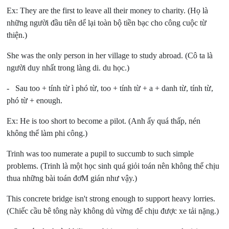
Ex: They are the first to leave all their money to charity.
(Họ là
những người đầu tiên dể lại toàn bộ tiền bạc cho công cuộc từ
thiện.)
She was the only person in her village to study abroad.
(Cô ta là
người duy nhất trong làng di. du học.)
- Sau too + tính từ ì phó từ, too + tính từ + a + danh từ, tính từ,
phó từ + enough.
Ex: He is too short to become a pilot.
(Anh ấy quá thấp, nén
không thể làm phi công.)
Trinh was too numerate a pupil to succumb to such simple
problems.
(Trinh là một học sinh quá giỏi toán nên không thể chịu
thua những bài toán đơM gián như vậy.)
This concrete bridge isn't strong enough to support heavy lorries.
(Chiếc cầu bê tông này không dủ vừng để chịu được xe tải nặng.)