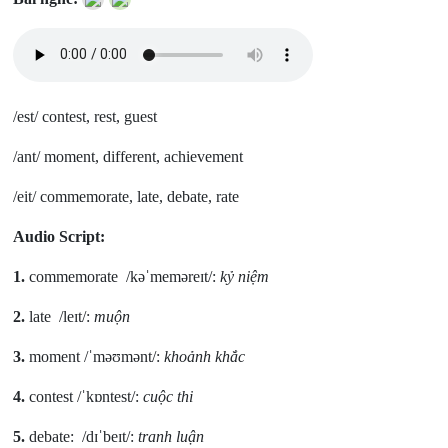
/est/ contest, rest, guest
/ant/ moment, different, achievement
/eit/ commemorate, late, debate, rate
Audio Script:
1.
commemorate /kəˈmeməreɪt/:
kỷ niệm
2.
late /leɪt/:
muộn
3.
moment /ˈməʊmənt/:
khoảnh khắc
4.
contest /ˈkɒntest/:
cuộc thi
5.
debate: /dɪˈbeɪt/:
tranh luận