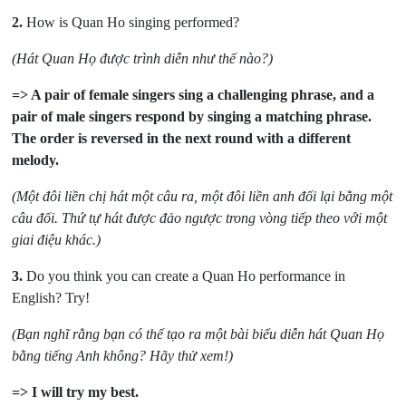
2.
How is Quan Ho singing performed?
(Hát Quan Họ được trình diễn như thế nào?)
=> A pair of female singers sing a challenging phrase, and a
pair of male singers respond by singing a matching phrase.
The order is reversed in
the next round with a different
melody.
(Một đôi liền chị hát một câu ra, một đôi liền anh đối lại bằng một
câu đối. Thứ tự hát được đảo ngược trong vòng tiếp theo với một
giai điệu
khác.)
3.
Do you think you can create a Quan Ho performance in
English? Try!
(Bạn nghĩ rằng bạn có thể tạo ra một bài biểu diễn hát Quan Họ
bằng tiếng Anh không? Hãy thử xem!)
=> I will try my best.