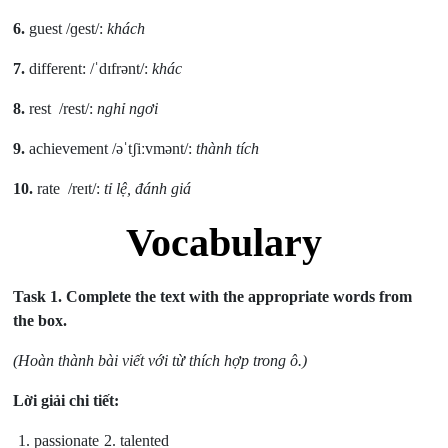
6.
guest /ɡest/:
khách
7.
different: /ˈdɪfrənt/:
khác
8.
rest /rest/:
nghỉ ngơi
9.
achievement /əˈtʃiːvmənt/:
thành tích
10.
rate /reɪt/:
tỉ lệ, đánh giá
Vocabulary
Task 1.
Complete the text with the appropriate words from
the box.
(Hoàn thành bài viết với từ thích hợp trong ô.)
Lời giải chi tiết:
1. passionate
2. talented