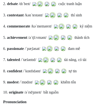
2.
debate
/dɪˈbeɪt/
cuộc tranh luận
3.
contestant
/kənˈtestənt/
thí sinh
4.
commemorate
/kəˈmeməreɪt/
kỷ niệm
5.
achievement
/əˈtʃiːvmənt/
thành tích
6.
passionate
/ˈpæʃənət/
đam mê
7.
talented
/ˈtæləntɪd/
tài năng, có tài
8.
confident
/ˈkɒnfɪdənt/
tự tin
9.
modest
/ˈmɒdɪst/
khiêm tốn
10.
originate
/əˈrɪdʒɪneɪt/ bắt nguồn
Pronunciation