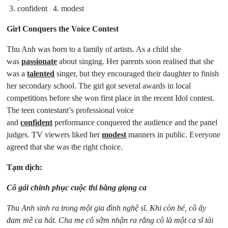
3. confident
4. modest
Girl Conquers the Voice Contest
Thu Anh was born to a family of artists. As a child she
was
passionate
about singing. Her parents soon realised that she
was a
talented
singer, but they encouraged their daughter to finish
her secondary school. The girl got several awards in local
competitions before she won first place in the recent Idol contest.
The teen contestant’s professional voice
and
confident
performance conquered the audience and the panel
judges. TV viewers liked her
modest
manners in public. Everyone
agreed that she was the right choice.
Tạm dịch:
Cô gái chinh phục cuộc thi bằng giọng ca
Thu Anh sinh ra trong một gia đình nghệ sĩ. Khi còn bé, cô ấy
đam mê ca hát. Cha mẹ cô sớm nhận ra rằng cô là một ca sĩ tài