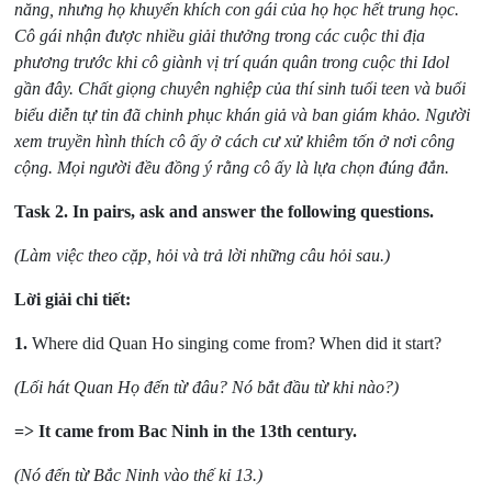
năng, nhưng họ khuyến khích con gái của họ học hết trung học.
Cô gái nhận được nhiều giải thưởng trong các cuộc thi địa
phương trước khi cô giành vị trí quán quân trong cuộc thi Idol
gần đây. Chất giọng chuyên nghiệp của thí sinh tuổi teen và buổi
biểu diễn tự tin đã chinh phục khán giả và ban giám khảo. Người
xem truyền hình thích cô ấy ở cách cư xử khiêm tốn ở nơi công
cộng. Mọi người đều đồng ý rằng cô ấy là lựa chọn đúng đắn.
Task 2.
In pairs, ask and answer the following questions.
(Làm việc theo cặp, hỏi và trả lời những câu hỏi sau.)
Lời giải chi tiết:
1.
Where did Quan Ho singing come from? When did it start?
(Lối hát Quan Họ đến từ đâu? Nó bắt đầu từ khi nào?)
=> It came from Bac Ninh in the 13th century.
(Nó đến từ Bắc Ninh vào thế kỉ 13.)