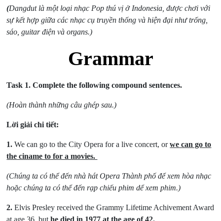
(
Dangdut là một loại nhạc Pop thú vị ở Indonesia, được chơi với
sự kết hợp giữa các nhạc cụ truyền thống và hiện đại như trống,
sáo, guitar điện và organs.)
Grammar
Task 1.
Complete the following compound sentences.
(Hoàn thành những câu ghép sau.)
Lời giải chi tiết:
1.
We can go to the City Opera for a live concert, or
we can go to
the ciname to for a movies.
(Chúng ta có thể đến nhà hát Opera Thành phố để xem hòa nhạc
hoặc chúng ta có thể đến rạp chiếu phim dể xem phim.)
2.
Elvis Presley received the Grammy Lifetime Achivement Award
at age 36, but
he died in 1977 at the age of 42.