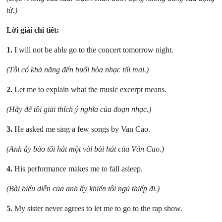
từ.)
Lời giải chi tiết:
1.
I will not be able go to the concert tomorrow night.
(Tôi có khả năng đến buổi hòa nhạc tối mai.)
2.
Let me to explain what the music excerpt means.
(Hãy để tôi giải thích ý nghĩa của đoạn nhạc.)
3.
He asked me sing a few songs by Van Cao.
(Anh ấy bảo tôi hát một vài bài hát của Văn Cao.)
4.
His performance makes me to fall asleep.
(Bài biểu diễn của anh ấy khiến tôi ngủ thiếp đi.)
5.
My sister never agrees to let me to go to the rap show.