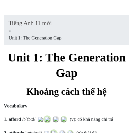
Tiếng Anh 11 mới
»
Unit 1: The Generation Gap
Unit 1: The Generation
Gap
Khoảng cách thế hệ
Vocabulary
1.
afford
/əˈfɔːd/
(v): có khả năng chi trả
2.
attitude
/ˈætɪtjuːd/
(n): thái độ