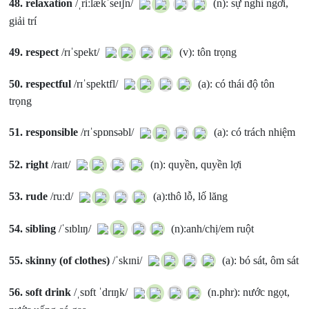
48.
relaxation
/ˌriːlækˈseɪʃn/
(n): sự nghỉ ngơi,
giải trí
49.
respect
/rɪˈspekt/
(v): tôn trọng
50.
respectful
/rɪˈspektfl/
(a): có thái độ tôn
trọng
51.
responsible
/rɪˈspɒnsəbl/
(a): có trách nhiệm
52.
right
/raɪt/
(n): quyền, quyền lợi
53.
rude
/ruːd/
(a):thô lỗ, lố lăng
54.
sibling
/ˈsɪblɪŋ/
(n):anh/chị/em ruột
55.
skinny (of clothes)
/ˈskɪni/
(a): bó sát, ôm sát
56.
soft drink
/ˌsɒft ˈdrɪŋk/
(n.phr): nước ngọt,