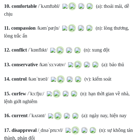
10.
comfortable
/ˈkʌmftəbl/
(a): thoải mái, dễ
chịu
11.
compassion
/kəmˈpæʃn/
(n): lòng thương,
lòng trắc ẩn
12.
conflict
/ˈkɒnflɪkt/
(n): xung đột
13.
conservative
/kənˈsɜːvətɪv/
(a): bảo thủ
14.
control
/kənˈtrəʊl/
(v): kiểm soát
15.
curfew
/ˈkɜːfjuː/
(n): hạn thời gian về nhà,
lệnh giới nghiêm
16.
current
/ˈkʌrənt/
(a): ngày nay, hiện nay
17.
disapproval
/ˌdɪsəˈpruːvl/
(n): sự không tán
thành, phản đối