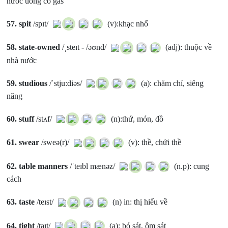
nước uống có gas
57.
spit
/spɪt/
(v):khạc nhổ
58.
state-owned
/ˌsteɪt - /əʊnd/
(adj): thuộc về
nhà nước
59.
studious
/ˈstjuːdiəs/
(a): chăm chỉ, siêng
năng
60.
stuff
/stʌf/
(n):thứ, món, đồ
61.
swear
/sweə(r)/
(v): thề, chửi thề
62.
table manners
/ˈteɪbl mænəz/
(n.p): cung
cách
63.
taste
/teɪst/
(n) in: thị hiếu về
64.
tight
/taɪt/
(a): bó sát, ôm sát