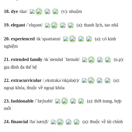
18.
dye
/daɪ/
(v): nhuộm
19.
elegant
/ˈelɪɡənt/
(a): thanh lịch, tao nhã
20.
experienced
/ɪkˈspɪəriənst/
(a): có kinh
nghiệm
21.
extended family
/ɪkˈstendɪd ˈfæməli/
(n.p):
gia đình đa thế hệ
22.
extracurricular
/ˌekstrəkəˈrɪkjələ(r)/
(a):
ngoại khóa, thuộc về ngoại khóa
23.
fashionable
/ˈfæʃnəbl/
(a): thời trang, hợp
mốt
24.
financial
/faɪˈnænʃl/
(a): thuộc về tài chính