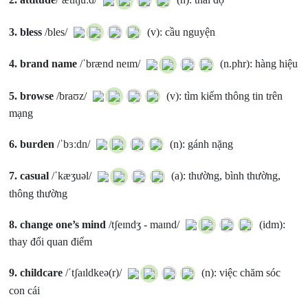
3.
bless
/bles/
(v): cầu nguyện
4.
brand name
/ˈbrænd neɪm/
(n.phr): hàng hiệu
5.
browse
/braʊz/
(v): tìm kiếm thông tin trên
mạng
6.
burden
/ˈbɜːdn/
(n): gánh nặng
7.
casual
/ˈkæʒuəl/
(a): thường, bình thường,
thông thường
8.
change one’s mind
/tʃeɪndʒ - maɪnd/
(idm):
thay đổi quan điểm
9.
childcare
/ˈtʃaɪldkeə(r)/
(n): việc chăm sóc
con cái