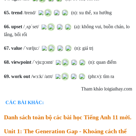
65.
trend
/trend/
(n): xu thế, xu hướng
66.
upset
/ˌʌpˈset/
(a): không vui, buồn chán, lo
lắng, bối rối
67.
value
/ˈvæljuː/
(n): giá trị
68.
viewpoint
/ˈvjuːpɔɪnt/
(n): quan điểm
69.
work out
/wɜːk/ /aʊt/
(phr.v): tìm ra
Tham khảo loigiaihay.com
CÁC BÀI KHÁC:
Danh sách toàn bộ các bài học Tiếng Anh 11 mới.
Unit 1: The Generation Gap - Khoảng cách thế