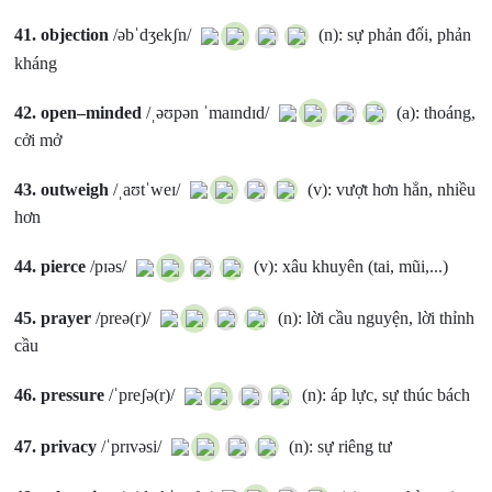
41.
objection
/əbˈdʒekʃn/
(n): sự phản đối, phản
kháng
42.
open–minded
/ˌəʊpən ˈmaɪndɪd/
(a): thoáng,
cởi mở
43.
outweigh
/ˌaʊtˈweɪ/
(v): vượt hơn hẳn, nhiều
hơn
44.
pierce
/pɪəs/
(v): xâu khuyên (tai, mũi,...)
45.
prayer
/preə(r)/
(n): lời cầu nguyện, lời thỉnh
cầu
46.
pressure
/ˈpreʃə(r)/
(n): áp lực, sự thúc bách
47.
privacy
/ˈprɪvəsi/
(n): sự riêng tư