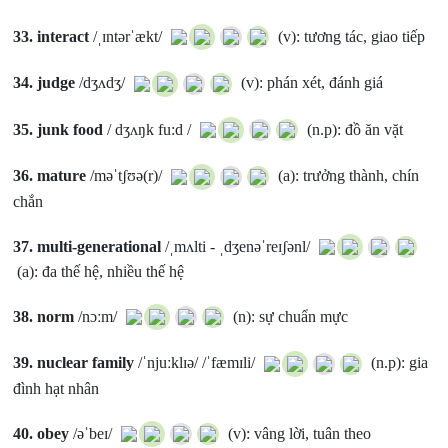
33.
interact
/ˌɪntərˈækt/
(v): tương tác, giao tiếp
34.
judge
/dʒʌdʒ/
(v): phán xét, đánh giá
35.
junk food
/ dʒʌŋk fu:d /
(n.p): đồ ăn vặt
36.
mature
/məˈtʃʊə(r)/
(a): trưởng thành, chín
chắn
37.
multi-generational
/ˌmʌlti - ˌdʒenəˈreɪʃənl/
(a): đa thế hệ, nhiều thế hệ
38.
norm
/nɔːm/
(n): sự chuẩn mực
39.
nuclear family
/ˈnjuːklɪə/ /ˈfæmɪli/
(n.p): gia
đình hạt nhân
40.
obey
/əˈbeɪ/
(v): vâng lời, tuân theo