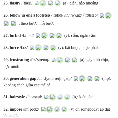
25.
flashy
/ˈflæʃi/
(a): diện, hào nhoáng
26.
follow in one’s footstep
/ˈfɒləʊ/ /ɪn/ /wʌnz/ /ˈfʊtstɛp/
: theo bước, nối bước
27.
forbid
/fəˈbɪd/
(v): cấm, ngăn cấm
28.
force
/fɔːs/
(v): bắt buộc, buộc phải
29.
frustrating
/frʌˈstreɪtɪŋ/
(a): gây khó chịu,
bực mình
30.
generation gap
/dəˌdʒenəˈreɪʃn ɡæp/
(n.p):
khoảng cách giữa các thế hệ
31.
hairstyle
/ˈheəstaɪl/
(n): kiểu tóc
32.
impose
/ɪmˈpəʊz/
(v) on somebody: áp đặt
lên ai đó