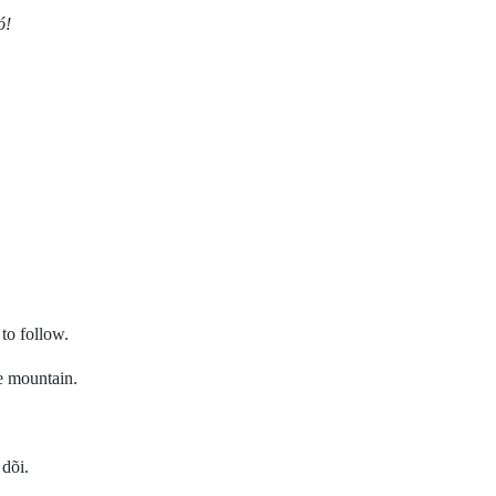
ó!
to follow.
e mountain.
 dõi.