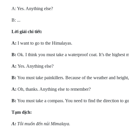
A: Yes. Anything else?
B: ...
Lời giải chi tiết:
A:
I want to go to the Himalayas.
B:
Ok. I think you must take a waterproof coat. It’s the highest m
A:
Yes. Anything else?
B:
You must take painkillers. Because of the weather and height,
A:
Oh, thanks. Anything else to remember?
B:
You must take a compass. You need to find the direction to go
Tạm dịch:
A:
Tôi muốn đến núi Mimalaya.