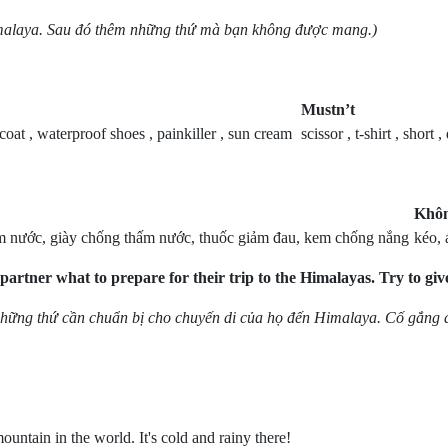
alaya. Sau đó thêm những thứ mà bạn không được mang.)
Mustn’t
coat , waterproof shoes , painkiller , sun cream
scissor , t-shirt , short ,
Khô
thấm nước, giày chống thấm nước, thuốc giảm đau, kem chống nắng
kéo,
 partner what to prepare for their trip to the Himalayas. Try to giv
những thứ cần chuẩn bị cho chuyến di của họ đến Himalaya. Cố gắng đ
ountain in the world. It's cold and rainy there!