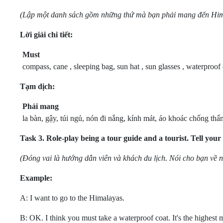
(Lập một danh sách gồm những thứ mà bạn phảỉ mang đến Him
Lời giải chi tiết:
Must
compass, cane , sleeping bag, sun hat , sun glasses , waterproof 
Tạm dịch:
Phải mang
la bàn, gậy, túi ngủ, nón đi nắng, kính mát, áo khoác chống 
Task 3.
Role-play being a tour guide and a tourist. Tell your
(Đóng vai là hướng dẫn viên và khách du lịch. Nói cho bạn về 
Example:
A: I want to go to the Himalayas.
B: OK. I think you must take a waterproof coat. It's the highest m