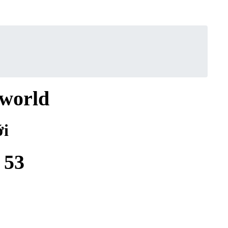
 world
ới
 53