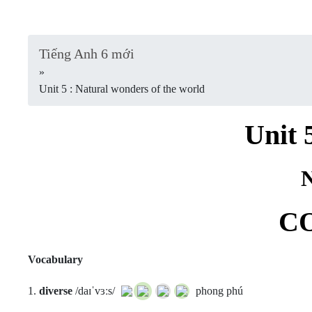
Tiếng Anh 6 mới
»
Unit 5 : Natural wonders of the world
Unit 
N
CO
Vocabulary
1.
diverse
/daɪˈvɜːs/
phong phú