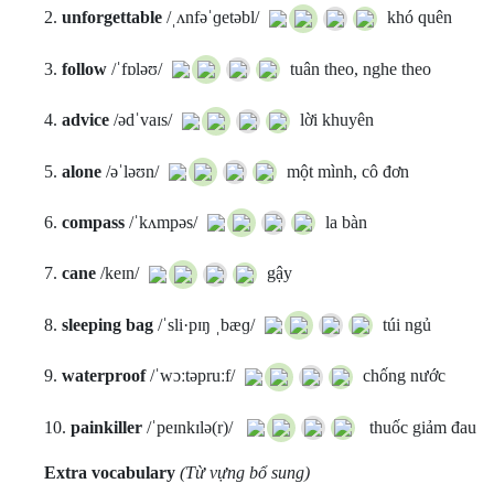
2.
unforgettable
/ˌʌnfəˈɡetəbl/
khó quên
3.
follow
/ˈfɒləʊ/
tuân theo, nghe theo
4.
advice
/ədˈvaɪs/
lời khuyên
5.
alone
/əˈləʊn/
một mình, cô đơn
6.
compass
/ˈkʌmpəs/
la bàn
7.
cane
/keɪn/
gậy
8.
sleeping bag
/ˈsli·pɪŋ ˌbæɡ/
túi ngủ
9.
waterproof
/ˈwɔːtəpruːf/
chống nước
10.
painkiller
/ˈpeɪnkɪlə(r)/
thuốc giảm đau
Extra vocabulary
(Từ vựng bổ sung)