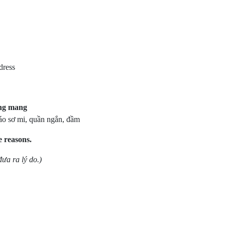
 dress
ng mang
 áo sơ mi, quần ngắn, đầm
e reasons.
ưa ra lý do.)