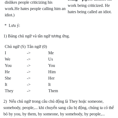
dislikes people criticizing his
work being criticized. He
work.He hates people calling him an
hates being called an idiot.
idiot.)
* Lưu ý:
1) Bảng chủ ngữ và tân ngữ tương ứng.
Chủ ngữ (S)
Tân ngữ (0)
I
->
Me
We
->
Us
You
->
You
He
->
Him
She
->
Her
It
->
It
They
->
Them
2) Nếu chủ ngữ trong câu chủ động là They hoặc someone,
somebody, people,... khi chuyển sang câu bị động, chúng ta có thể
bỏ by you, by them, by someone, by somebody, by people,...