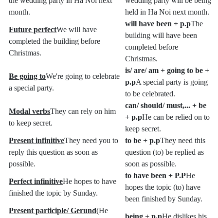
the wedding party in Ha Noi next
wedding party will be being
month.
held in Ha Noi next month.
will have been + p.p
The
Future perfect
We will have
building will have been
completed the building before
completed before
Christmas.
Christmas.
is/ are/ am + going to be +
Be going to
We're going to celebrate
p.p
A special party is going
a special party.
to be celebrated.
can/ should/ must,... + be
Modal verbs
They can rely on him
+ p.p
He can be relied on to
to keep secret.
keep secret.
Present infinitive
They need you to
to be + p.p
They need this
reply this question as soon as
question (to) be replied as
possible.
soon as possible.
to have been + P.P
He
Perfect infinitive
He hopes to have
hopes the topic (to) have
finished the topic by Sunday.
been finished by Sunday.
Present participle/ Gerund
(He
being + p.p
He dislikes his