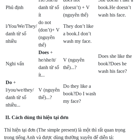
Phủ định
danh từ số
(doesn’t) + V
book.He doesn’t
ít
(nguyên thể)
wash his face.
do not
l/You/We/They/
They don’t like
(don’t)+ V
danh từ số
a book.I don’t
(nguyên
nhiều
wash my face.
thể)
Does
+
Does she like the
he/she/it/
V (nguyên
Nghi vấn
book?Does he
danh từ số
thể)...?
wash his face?
ít...
Do
+
Do they like a
l/you/we/they/
V (nguyên
book?Do I wash
danh từ số
thể)...?
my face?
nhiều...
II. Cách dùng thì hiện tại đơn
Thì hiện tại đơn (The simple present) là một thì rất quan trọng
trong tiếng Anh và được dùng thường xuyên để diễn tả: