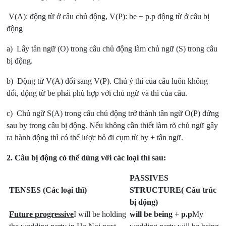
V(A): động từ ở câu chủ động, V(P): be + p.p động từ ở câu bị
động
a) Lấy tân ngữ (O) trong câu chủ động làm chủ ngữ (S) trong câu
bị động.
b) Động từ V(A) đổi sang V(P). Chú ý thì của câu luôn không
đổi, động từ be phải phù hợp với chủ ngữ và thì của câu.
c) Chủ ngữ S(A) trong câu chủ động trở thành tân ngữ O(P) đứng
sau by trong câu bị động. Nếu không cần thiết làm rõ chủ ngữ gây
ra hành động thì có thể lược bỏ đi cụm từ by + tân ngữ.
2. Câu bị động có thể dùng với các loại thì sau:
PASSIVES
TENSES
(Các loại thì)
STRUCTURE(
Cấu trúc
bị động)
Future progressive
I will be holding
will be being + p.p
My