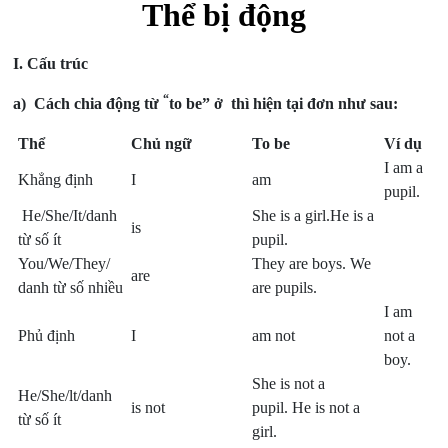
Thể bị động
I. Cấu trúc
“
a)
Cách chia động từ
to be” ở thì hiện tại đơn như sau:
Thể
Chủ ngữ
To be
Ví dụ
I am a
Khẳng định
I
am
pupil.
He/She/It/danh
She is a girl.He is a
is
từ số ít
pupil.
You/We/They/
They are boys. We
are
danh từ số nhiều
are pupils.
I am
Phủ định
I
am not
not a
boy.
She is not a
He/She/lt/danh
is not
pupil. He is not a
từ số ít
girl.