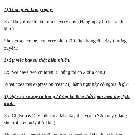
1) Thói quen hằng ngày.
Ex: They drive to the office every day.
(Hằng ngày họ lái xe đi
làm.)
She doesn't come here very often.
(Cô ấy không đến đây thường
xuyên.)
2) Sự việc hay sự thật hiển nhiên.
Ex: We have two children.
(Chúng tôi có 2 đứa con.)
What does this expression mean?
(Thành ngữ này có nghĩa là gì?)
3) Sự việc sẽ xảy ra trong tương lai theo thời gian biểu hay lịch
trình.
Ex: Christmas Day falls on a Monday this year.
(Năm nay Giáng
sinh rơi vào ngày thứ Hai.)
The plane leaves at 5:00 tomorrow morning.
(Máy bay cất cánh