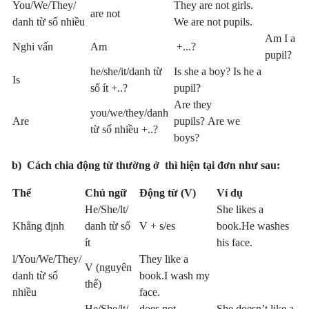
You/We/They/
They are not girls.
are not
danh từ số nhiều
We are not pupils.
Am I a
Nghi vấn
Am
+...?
pupil?
he/she/it/danh từ
Is she a boy? Is he a
Is
số ít +..?
pupil?
Are they
you/we/they/danh
Are
pupils? Are we
từ số nhiều +..?
boys?
b)
Cách chia động từ thường ở thì hiện tại đơn như sau:
Thể
Chủ ngữ
Động từ (V)
Ví dụ
He/She/lt/
She likes a
Khẳng định
danh từ số
V + s/es
book.He washes
ít
his face.
l/You/We/They/
They like a
V (nguyên
danh từ số
book.I wash my
thể)
nhiều
face.
He/She/lt/
does not
She doesn’t like a