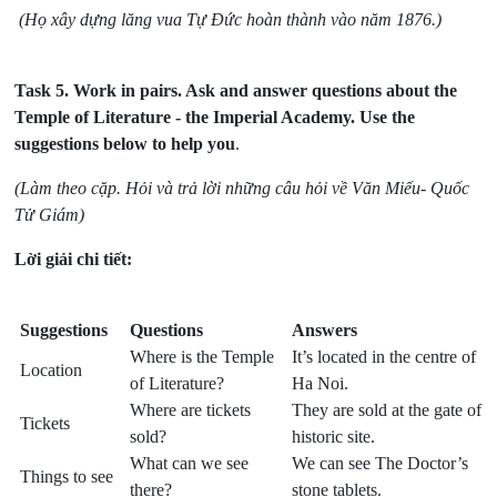
(Họ xây dựng lăng vua Tự Đức hoàn thành vào năm 1876.)
Task 5.
Work in pairs. Ask and answer questions about the
Temple of Literature - the Imperial Academy. Use the
suggestions below to help you
.
(Làm theo cặp. Hỏi và trả lời những câu hỏi về Văn Miếu- Quốc
Tử Giám)
Lời giải chi tiết:
Suggestions
Questions
Answers
Where is the Temple
It’s located in the centre of
Location
of Literature?
Ha Noi.
Where are tickets
They are sold at the gate of
Tickets
sold?
historic site.
What can we see
We can see The Doctor’s
Things to see
there?
stone tablets.