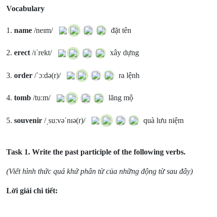
Vocabulary
1.
name
/neɪm/
đặt tên
2.
erect
/ɪˈrekt/
xây dựng
3.
order
/ˈɔːdə(r)/
ra lệnh
4.
tomb
/tuːm/
lăng mộ
5.
souvenir
/ˌsuːvəˈnɪə(r)/
quà lưu niệm
Task 1.
Write the past participle of the following verbs.
(Viết hình thức quá khứ phân từ của những động từ sau đây)
Lời giải chi tiết: