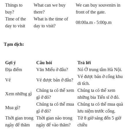
Things to
What can we buy
We can buy souvenirs in
buy?
there?
front of the gate.
Time of the
What is the time of
08:00a.m - 5:00p.m
day to visit
day to visit?
Tạm dịch:
Gợi ý
Câu hỏi
Trả lời
Địa điểm
Văn Miếu ở đâu?
Nó Ở trung tâm Hà Nội.
Vé được bán ở cổng khu
Vé
Vé được bán ở đâu?
di tích.
Chúng ta có thể xem
Chúng ta có thể xem
Xem những gì
gì ở đó?
những bia Tiến sĩ ở đó.
Chúng ta có thể mua
Chúng ta có thể mua quà
Mua gì?
gì ở đó?
lưu niệm trước cổng.
Thời gian trong
Thời gian nào trong
Từ 8 giờ sáng đến 5 giờ
ngày để thăm
ngày để vào thăm?
chiều