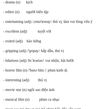
- drama (n) kịch
- editor (n) người biên tập
- entertaining (adj) /,entə'teɪnɪŋ/: thú vị, làm vui lòng vừa ý
- excellent (adj) tuyệt vời
- exited (adj) hào hứng
- gripping (adj) /'ɡrɪpɪŋ/: hấp dẫn, thú vị
- hilarious (adj) /hɪˈleəriəs/: vui nhộn, hài hước
- horror film (n) /'hɒrə fɪlm /: phim kinh dị
- interesting (adj) thú vị
- movie star (n) ngôi sao điện ảnh
- musical film (n) phim ca nhạc