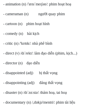
- animation (n) /'ænɪˈmeɪʃən/: phim hoạt hoạ
- cameraman (n) người quay phim
- cartoon (n) phim hoạt hình
- comedy (n) hài kịch
- critic (n) /'krɪtɪk/: nhà phê bình
- direct (v) /dɪˈrekt/: làm đạo diễn (phim, kịch...)
- director (n) đạo diễn
- disappointed (adj) bị thất vọng
- disappointing (adj) đáng thất vọng
- disaster (n) /dɪˈzɑːstə/: thảm hoạ, tai hoạ
- documentary (n) /,dɒkjə'mentri/: phim tài liệu