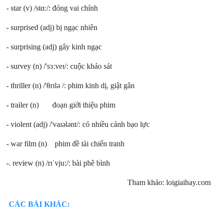
- star (v) /stɑː/: đóng vai chính
- surprised (adj) bị ngạc nhiên
- surprising (adj) gây kinh ngạc
- survey (n) /'sɜːveɪ/: cuộc khảo sát
- thriller (n) /'θrɪlə /: phim kinh dị, giật gân
- trailer (n) đoạn giới thiệu phim
- violent (adj) /'vaɪələnt/: có nhiều cảnh bạo lực
- war film (n) phim đề tài chiến tranh
-. review (n) /rɪˈvju:/: bài phê bình
Tham khảo: loigiaihay.com
CÁC BÀI KHÁC: