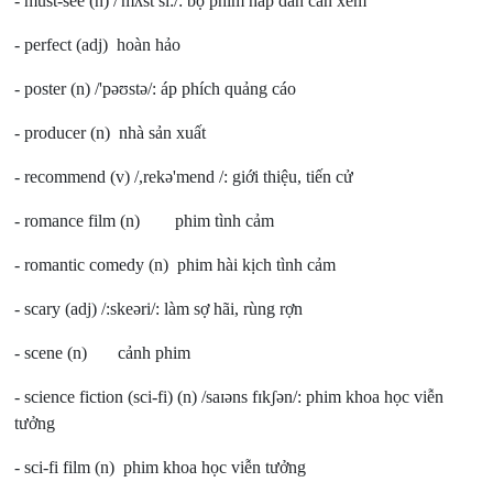
- must-see (n) /'mʌst si:/: bộ phim hấp dẫn cần xem
- perfect (adj) hoàn hảo
- poster (n) /'pəʊstə/: áp phích quảng cáo
- producer (n) nhà sản xuất
- recommend (v) /,rekə'mend /: giới thiệu, tiến cử
- romance film (n) phim tình cảm
- romantic comedy (n) phim hài kịch tình cảm
- scary (adj) /:skeəri/: làm sợ hãi, rùng rợn
- scene (n) cảnh phim
- science fiction (sci-fi) (n) /saɪəns fɪkʃən/: phim khoa học viễn
tưởng
- sci-fi film (n) phim khoa học viễn tưởng