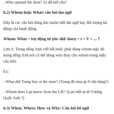
- Who opened the door? Ai đã mở cửa?
b.2) Whom hoặc What: câu hỏi tân ngữ
Đây là các câu hỏi dùng khi muôn biết tân ngữ hay đối tượng tác
động của hành động.
Whom/ What + trợ động từ (do/ did/ does) + s + V + ... ?
Lưu ý: Trong tiếng Anh viết bắt buộc phải dùng whom mặc dù
trong tiếng Anh nói có thể dùng who thay cho whom trong mẫu
câu trên.
Ex:
- What did Trang buy at the store? (Trang đã mua gì ở cửa hàng?)
- Whom does Lan know from the UK? (Lan biết ai từ Vương
Quốc Anh ?)
b.3) When, Where, How và Why: Câu hỏi bổ ngữ