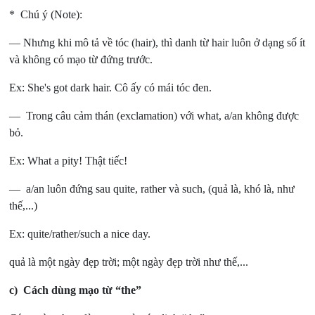
* Chú ý (Note):
— Nhưng khi mô tả về tóc (hair), thì danh từ hair luôn ở dạng số ít
và không có mạo từ đứng trước.
Ex: She's got dark hair. Cô ấy có mái tóc đen.
— Trong câu cảm thán (exclamation) với what, a/an không được
bỏ.
Ex: What a pity! Thật tiếc!
— a/an luôn đứng sau quite, rather và such, (quả là, khó là, như
thế,...)
Ex: quite/rather/such a nice day.
quả là một ngày đẹp trời; một ngày đẹp trời như thế,...
c) Cách dùng mạo từ “the”