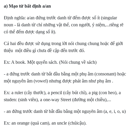
a) Mạo từ bất định a/an
Định nghĩa: a/an đứng trước danh từ đếm được số ít (singular
noun - là danh từ chỉ những vật thể, con người, ý niệm,...riêng rẽ
có thể đếm được dạng số ít).
Cả hai đều được sử dụng trong lời nói chung chung hoặc để giới
thiệu một điều gì chưa đề cập đến trước đó.
Ex: A book. Một quyển sách. (Nói chung về sách)
- a đứng trước danh từ bắt đầu bằng một phụ âm (consonant) hoặc
một nguyên âm (vowel) nhưng được phát âm như phụ âm .
Ex: a ruler (cây thước), a pencil (cây bút chì), a pig (con heo), a
studen: (sinh viên), a one-way Street (đường một chiều),...
- an đứng trước danh từ bắt đầu bằng một nguyẽn âm (a, e, i, o, u)
Ex: an orange (quả cam), an uncle (chúicậu).