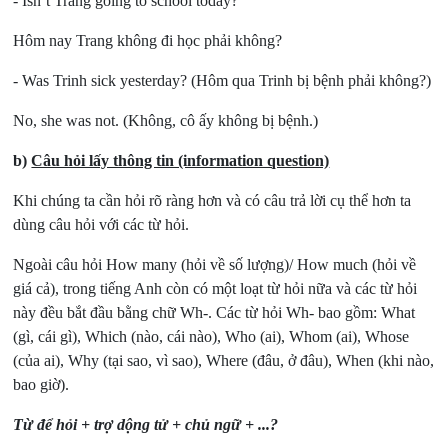
- Isn’t Trang going to school today?
Hôm nay Trang không đi học phải không?
- Was Trinh sick yesterday? (Hôm qua Trinh bị bệnh phải không?)
No, she was not. (Không, cô ấy không bị bệnh.)
b)
Câu hỏi lấy thông tin (information question)
Khi chúng ta cần hỏi rõ ràng hơn và có câu trả lời cụ thể hơn ta
dùng câu hỏi với các từ hỏi.
Ngoài câu hỏi How many (hỏi về số lượng)/ How much (hỏi về
giá cả), trong tiếng Anh còn có một loạt từ hỏi nữa và các từ hỏi
này đều bắt đầu bằng chữ Wh-. Các từ hỏi Wh- bao gồm: What
(gì, cái gì), Which (nào, cái nào), Who (ai), Whom (ai), Whose
(của ai), Why (tại sao, vì sao), Where (đâu, ở đâu), When (khi nào,
bao giờ).
Từ để hỏi + trợ dộng tử + chủ ngữ + ...?