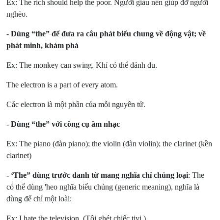
Ex: The rich should help the poor. Người giàu nên giúp đỡ người
nghèo.
- Dùng “the” để đưa ra câu phát biểu chung về động vật; về
phát minh, khám phá
Ex: The monkey can swing. Khỉ có thể đánh đu.
The electron is a part of every atom.
Các electron là một phần của mỗi nguyên tử.
- Dùng “the” với công cụ âm nhạc
Ex: The piano (đàn piano); the violin (đàn violin); the clarinet (kền
clarinet)
- ‘The” dùng trước danh từ mang nghĩa chỉ chủng loại
: The
có thể dùng 'heo nghĩa biểu chủng (generic meaning), nghĩa là
dùng đế chỉ một loài:
Ex: I hate the television. (Tôi ghét chiếc tivi.)