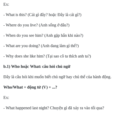
Ex:
- What is this? (Cái gì đây? hoặc Đây là cái gì?)
- Where do you live? (Anh sống ở đâu?)
- When do you see him? (Anh gặp hắn khi nào?)
- What are you doing? (Anh đang làm gì thế?)
- Why does she like him? (Tại sao cô ta thích anh ta?)
b.1) Who hoặc What: câu hỏi chủ ngữ
Đây là câu hỏi khi muốn biết chủ ngữ hay chủ thể của hành động.
Who/What + động từ (V) + ...?
Ex:
- What happened last night? Chuyện gì đã xảy ra vào tối qua?