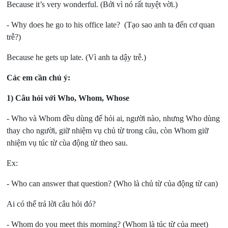
Because it’s very wonderful. (Bởi vì nó rất tuyệt vời.)
- Why does he go to his office late? (Tạo sao anh ta đến cơ quan
trễ?)
Because he gets up late. (Vì anh ta dậy trễ.)
Các em cần chú ý:
1) Câu hỏi với Who, Whom, Whose
- Who và Whom đều dùng để hỏi ai, người nào, nhưng Who dùng
thay cho người, giữ nhiệm vụ chủ từ trong câu, còn Whom giữ
nhiệm vụ túc từ cùa động từ theo sau.
Ex:
- Who can answer that question? (Who là chủ từ của động từ can)
Ai có thể trả lời câu hỏi đó?
- Whom do you meet this morning? (Whom là túc từ của meet)