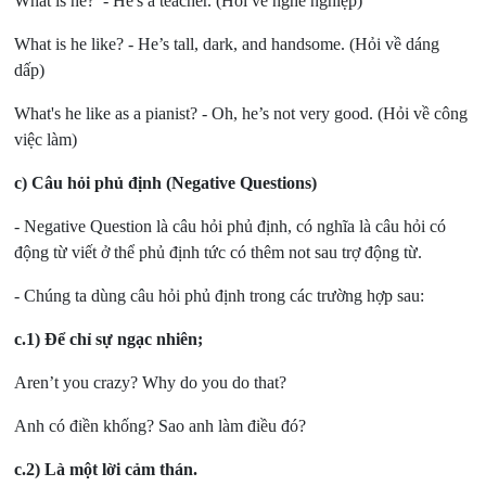
What is he?’ - He's a teacher. (Hỏi về nghề nghiệp)
What is he like? - He’s tall, dark, and handsome. (Hỏi về dáng
dấp)
What's he like as a pianist? - Oh, he’s not very good. (Hỏi về công
việc làm)
c) Câu hỏi phủ định (Negative Questions)
- Negative Question là câu hỏi phủ định, có nghĩa là câu hỏi có
động từ viết ở thể phủ định tức có thêm not sau trợ động từ.
- Chúng ta dùng câu hỏi phủ định trong các trường hợp sau:
c.1) Để chỉ sự ngạc nhiên;
Aren’t you crazy? Why do you do that?
Anh có điền khống? Sao anh làm điều đó?
c.2) Là một lời cảm thán.