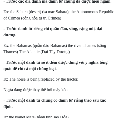
- T
rước các địa danh mà danh từ chung đã được hiểu ngầm.
Ex: the Sahara (desert) (sa mạc Sahara); the Autonomous Republic
of Crimea (cộng hòa tự trị Crimea)
-
Trước danh từ riêng chỉ quần đảo, sông, rặng núi, đại
dương.
Ex: the Bahamas (quần đảo Bahamas) the river Thames (sông
Thames) The Atlantic (Đại Tây Dương)
-
Trước một danh từ số ít đếm được dùng với ý nghĩa tổng
quát để chỉ cả một chủng loại.
Ix: The horse is being replaced by the tractor.
Ngựa đang được thay thế bởi máy kéo.
- T
rước một danh từ chung có danh từ riêng theo sau xác
định.
Ix: the planet Mars (hành tinh sao Hỏa)