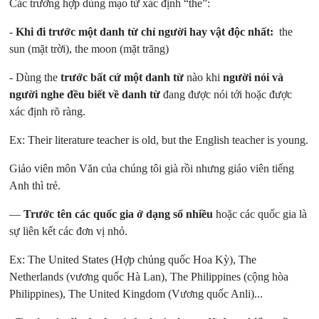
Các trường hợp dùng mạo từ xác định “the”:
-
Khi đi trước một danh từ chỉ người hay vật độc nhất:
the
sun (mặt trời), the moon (mặt trăng)
- Dùng the
trước bất cứ một danh từ
nào khi
người nói và
người nghe đều biết về danh từ
đang được nói tới hoặc được
xác định rõ ràng.
Ex: Their literature teacher is old, but the English teacher is young.
Giảo viên môn Văn của chúng tôi già rồi nhưng giáo viên tiếng
Anh thì trẻ.
—
Trước tên các quốc gia ở dạng số nhiều
hoặc các quốc gia là
sự liên kết các đơn vị nhỏ.
Ex: The United States (Hợp chủng quốc Hoa Kỳ), The
Netherlands (vương quốc Hà Lan), The Philippines (cộng hòa
Philippines), The United Kingdom (Vương quốc Anli)...