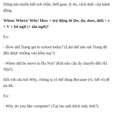
Dùng khi muốn biết nơi chốn, thời gian, lý do, cách thức của hành
động.
When/ Where/ Why/ How + trợ động từ (be, do, does, did) + s
+ V + bổ ngữ (+ tân ngữ)?
Ex:
- How did Trang get to school today? (Làm thế nào mà Trang đã
đến được trường vào hôm nay?)
- When did he move to Ha Noi? (Khi nào cậu ấy chuyển đến Hà
Nội?)
Đối với câu hỏi Why, chúng ta có thể dùng Because (vì, bởi vì) để
trả lời.
Ex:
- Why do you like computer? (Tại sao anh thích máy tính?)