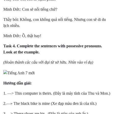
Minh Đức: Con sẽ nổi tiếng chứ?
Thầy bói: Không, con không quá nổi tiếng. Nhưng con sẽ di du
lịch nhiều.
Minh Đức: Ồ, thật hay!
Task 4.
Complete the sentences with possessive pronouns.
Look at the example.
(Hoàn thành các câu với đại từ sở hữu. Nhìn vào ví dụ)
Hướng dẫn giải:
1. —> This computer is theirs. (Đây là máy tính của Thu và Mon.)
2.—» The black bike is mine (Xe đạp màu đen là của tôi.)
3.—> These shoes are his. (Đây là giày của anh ấy.)