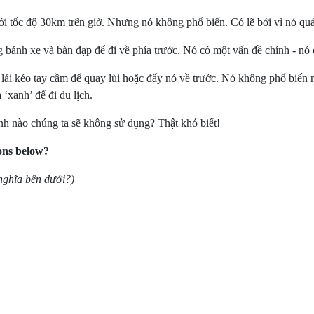
ới tốc độ 30km trên giờ. Nhưng nó không phổ biến. Có lẽ bởi vì nó quá
bánh xe và bàn đạp để đi về phía trước. Nó có một vấn đề chính - nó có
lái kéo tay cầm để quay lùi hoặc đẩy nó về trước. Nó không phổ biến 
 ‘xanh’ để đi du lịch.
nh nào chúng ta sẽ không sử dụng? Thật khó biết!
ions below?
nghĩa bên dưới?)