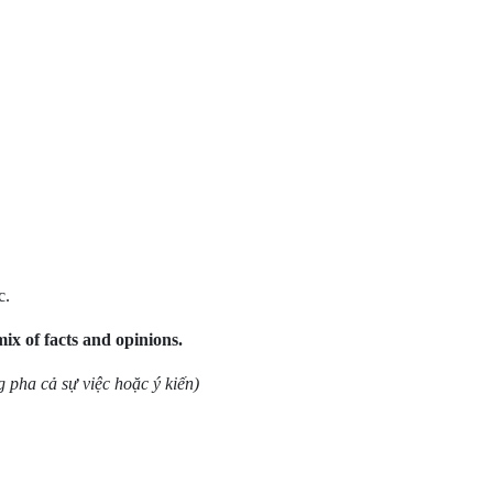
c.
ix of facts and opinions.
g pha cả sự việc hoặc ý kiến)