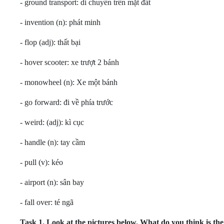
- ground transport: di chuyển trên mặt đất
- invention (n): phát minh
- flop (adj): thất bại
- hover scooter: xe trượt 2 bánh
- monowheel (n): Xe một bánh
- go forward: đi về phía trước
- weird: (adj): kì cục
- handle (n): tay cầm
- pull (v): kéo
- airport (n): sân bay
- fall over: té ngã
Task 1.
Look at the pictures below. What do you think is th