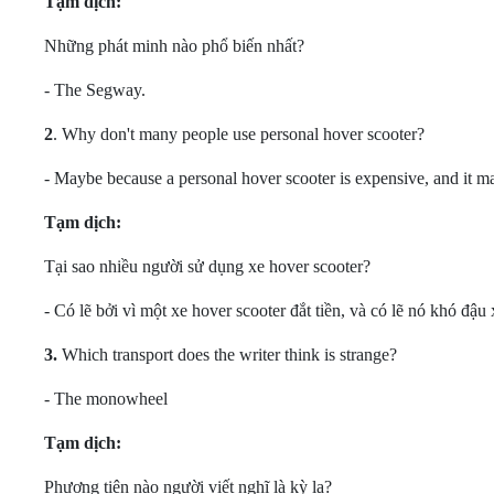
Tạm dịch:
Những phát minh nào phổ biến nhất?
- The Segway.
2
.
Why don't many people use personal hover scooter?
- Maybe because a personal hover scooter is expensive, and it may
Tạm dịch:
Tại sao nhiều người sử dụng xe hover scooter?
- Có lẽ bởi vì một xe hover scooter đắt tiền, và có lẽ nó khó đậu 
3.
Which transport does the writer think is strange?
- The monowheel
Tạm dịch:
Phương tiện nào người viết nghĩ là kỳ lạ?