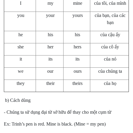
I
my
mine
của tôi, của mình
you
your
yours
của bạn, của các
bạn
he
his
his
của cậu ấy
she
her
hers
của cô ấy
it
its
its
của nó
we
our
ours
của chúng ta
they
their
theirs
của họ
b) Cách dùng
- Chúng ta sử dụng đại từ sở hữu để thay cho một cụm từ
Ex: Trinh’s pen is red. Mine is black. (Mine = my pen)