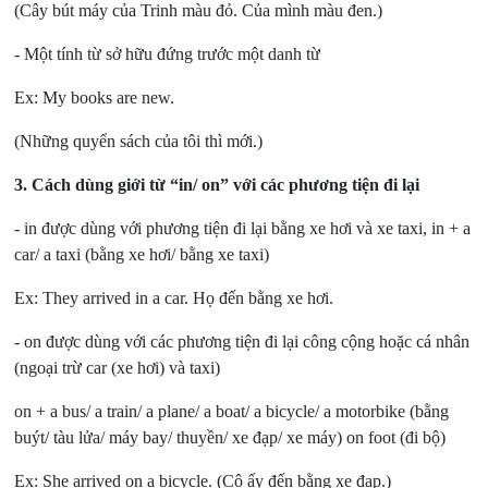
(Cây bút máy của Trinh màu đỏ. Của mình màu đen.)
- Một tính từ sở hữu đứng trước một danh từ
Ex: My books are new.
(Những quyển sách của tôi thì mới.)
3. Cách dùng giới từ “in/ on” với các phương tiện đi lại
- in được dùng với phương tiện đi lại bằng xe hơi và xe taxi, in + a
car/ a taxi (bằng xe hơi/ bằng xe taxi)
Ex: They arrived in a car. Họ đến bằng xe hơi.
- on được dùng với các phương tiện đi lại công cộng hoặc cá nhân
(ngoại trừ car (xe hơi) và taxi)
on + a bus/ a train/ a plane/ a boat/ a bicycle/ a motorbike (bằng
buýt/ tàu lửa/ máy bay/ thuyền/ xe đạp/ xe máy) on foot (đi bộ)
Ex: She arrived on a bicycle. (Cô ấy đến bằng xe đạp.)