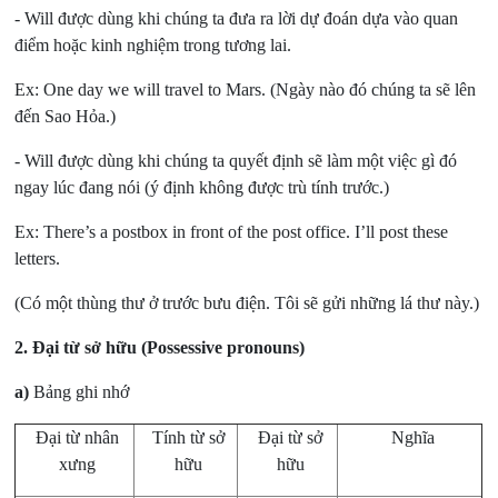
- Will được dùng khi chúng ta đưa ra lời dự đoán dựa vào quan
điểm hoặc kinh nghiệm trong tương lai.
Ex: One day we will travel to Mars.
(Ngày nào đó chúng ta sẽ lên
đến Sao Hỏa.)
- Will được dùng khi chúng ta quyết định sẽ làm một việc gì đó
ngay lúc đang nói (ý định không được trù tính trước.)
Ex: There’s a postbox in front of the post office. I’ll post these
letters.
(Có một thùng thư ở trước bưu điện. Tôi sẽ gửi những lá thư này.)
2. Đại từ sở hữu
(Possessive pronouns)
a)
Bảng ghi nhớ
Đại từ nhân
Tính từ sở
Đại từ sở
Nghĩa
xưng
hữu
hữu