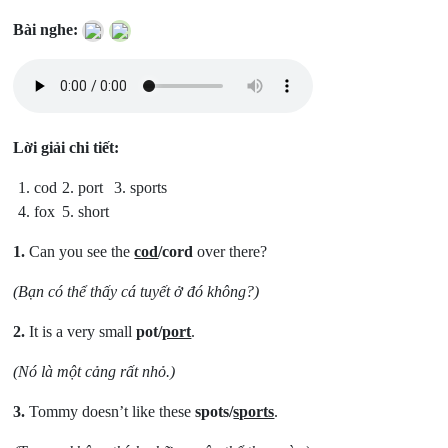
Bài nghe:
Lời giải chi tiết:
1. cod
2. port
3. sports
4. fox
5. short
1.
Can you see the
cod
/cord
over there?
(Bạn có thể thấy cá tuyết ở đó không?)
2.
It is a very small
pot/
port
.
(Nó là một cảng rất nhỏ.)
3.
Tommy doesn’t like these
spots/
sports
.