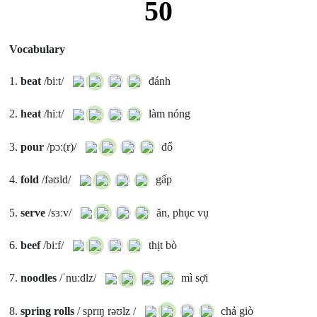
50
Vocabulary
1.
beat
/biːt/
đánh
2.
heat
/hiːt/
làm nóng
3.
pour
/pɔː(r)/
đổ
4.
fold
/fəʊld/
gấp
5.
serve
/sɜːv/
ăn, phục vụ
6.
beef
/biːf/
thịt bò
7.
noodles
/ˈnuːdlz/
mì sợi
8.
spring rolls
/ sprɪŋ rəʊlz /
chả giò