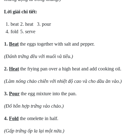
Lời giải chi tiết:
1. beat
2. heat
3. pour
4. fold
5. serve
1.
Beat
the eggs together with salt and pepper.
(Đánh trứng đều với muối và tiêu.)
2.
Heat
the frying pan over a high heat and add cooking oil.
(Làm nóng chảo chiên với nhiệt độ cao và cho dầu ăn vào.)
3.
Pour
the egg mixture into the pan.
(Đổ hỗn hợp trứng vào chảo.)
4.
Fold
the omelette in half.
(Gấp trứng ốp la lại một nửa.)