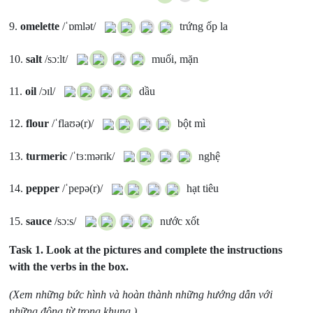
9.
omelette
/ˈɒmlət/
trứng ốp la
10.
salt
/sɔːlt/
muối, mặn
11.
oil
/ɔɪl/
dầu
12.
flour
/ˈflaʊə(r)/
bột mì
13.
turmeric
/ˈtɜːmərɪk/
nghệ
14.
pepper
/ˈpepə(r)/
hạt tiêu
15.
sauce
/sɔːs/
nước xốt
Task 1.
Look at the pictures and complete the instructions
with the verbs in the box.
(Xem những bức hình và hoàn thành những hướng dẫn với
những động từ trong khung.)