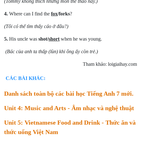
(Tommy không thích những môn thể thao này.)
4.
Where can I find the
fox
/forks
?
(Tôi có thể tìm thấy cáo ở đâu?)
5.
His uncle was
shot/
short
when he was young.
(Bác của anh ta thấp (lùn) khi ông ấy còn trẻ.)
Tham khảo: loigiaihay.com
CÁC BÀI KHÁC:
Danh sách toàn bộ các bài học Tiếng Anh 7 mới.
Unit 4: Music and Arts - Âm nhạc và nghệ thuật
Unit 5: Vietnamese Food and Drink - Thức ăn và
thức uống Việt Nam