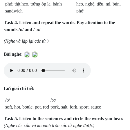
phở, thịt heo, trứng ốp la, bánh
heo, nghệ, tiêu, mì, bún,
sandwich
phở
Task 4.
Listen and repeat the words. Pay attention to the
sounds /ɒ/ and / ɔ:/
(Nghe và lặp lại các từ )
Bài nghe:
Lời giải chi tiết:
/ɒ/
/ɔ:/
soft, hot, bottle, pot, rod
pork, salt, fork, sport, sauce
Task 5.
Listen to the sentences and circle the words you hear.
(Nghe các câu và khoanh tròn các từ nghe được)