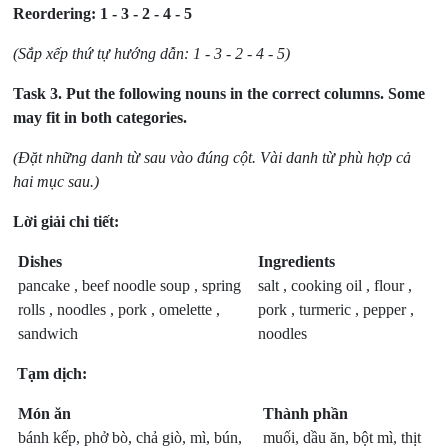
Reordering: 1 - 3 - 2 - 4 - 5
(Sắp xếp thứ tự hướng dẫn: 1 - 3 - 2 - 4 - 5)
Task 3.
Put the following nouns in the correct columns. Some
may fit in both categories.
(Đặt những danh từ sau vào đúng cột. Vài danh từ phù hợp cả
hai mục sau.)
Lời giải chi tiết:
Dishes
Ingredients
pancake , beef noodle soup , spring
salt , cooking oil , flour ,
rolls , noodles , pork , omelette ,
pork , turmeric , pepper ,
sandwich
noodles
Tạm dịch:
Món ăn
Thành phần
bánh kếp, phở bò, chả giò, mì, bún,
muối, dầu ăn, bột mì, thịt