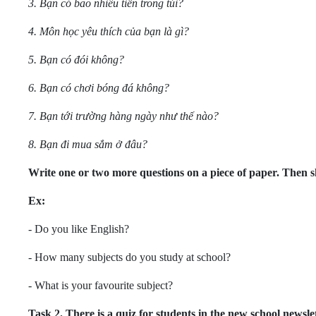
3. Bạn có bao nhiêu tiền trong túi?
4. Môn học yêu thích của bạn là gì?
5. Bạn có đói không?
6. Bạn có chơi bóng đá không?
7. Bạn tới trường hàng ngày như thế nào?
8. Bạn đi mua sắm ở đâu?
Write one or two more questions on a piece of paper. Then s
Ex:
- Do you like English?
- How many subjects do you study at school?
- What is your favourite subject?
Task 2.
There is a quiz for students in the new school newsle