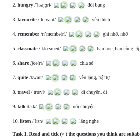
2.
hungry
/ˈhʌŋɡri/
đói bụng
3.
favourite
/ˈfeɪvərɪt/
yêu thích
4.
remember
/rɪˈmembə(r)/
ghi nhớ, nhớ
5.
classmate
/ˈklɑːsmeɪt/
bạn học, bạn cùng lớ
6.
share
/ʃeə(r)/
chia sẻ
7.
quite
/kwaɪt/
yên lặng, trật tự
8.
travel
/ˈtrævl/
di chuyển, đi
9.
talk
/tɔːk/
nói chuyện
10.
listen
/ˈlɪsn/
lắng nghe
Task 1.
Read and tick (√ ) the questions you think are suitab