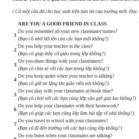
( Có một câu đố cho học sinh trên bản tin của trường mới. Đọc 
ARE YOU A GOOD FRIEND IN CLASS
Do you remember all your new classmates’names?
1
(Bạn có nhớ hết tên của các bạn mới không?)
Do you help your teacher in the class?
2
(Bạn có giúp thầy cô giáo trong lớp không?)
Do you share things with your classmaters?
3
(Bạn có chia sẻ với các bạn trong lớp không?)
Do you keep quitet when your teacher is talking?
4
(Bạn có giữ im lặng khi giáo viên nói không?)
Do you play with your classmates at break time?
5
(Bạn có chơi với các bạn cùng lớp vào giờ giải lao không?)
Do you help your classmates with their homework?
6
(Bạn có giúp các bạn cùng lớp làm bài tập về nhà không?)
Do you travel to school with your classmates?
7
(Bạn có đi đến trường với các bạn cùng lớp không?)
Do you listen when your classmates are talking?