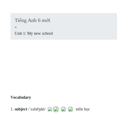
Tiếng Anh 6 mới
»
Unit 1: My new school
Vocabulary
1.
subject
/ˈsʌbdʒɪkt/
môn học