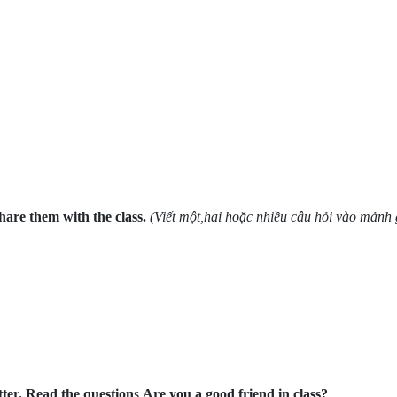
hare them with the class.
(Viết một,hai hoặc nhiều câu hỏi vào mảnh 
tter. Read the question
s
Are you a good friend in class?