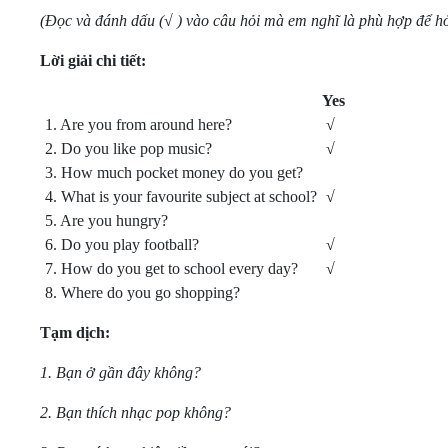
(Đọc và đánh dấu (√ ) vào câu hỏi mà em nghĩ là phù hợp để h
Lời giải chi tiết:
Yes
1. Are you from around here?
√
2. Do you like pop music?
√
3. How much pocket money do you get?
4. What is your favourite subject at school?
√
5. Are you hungry?
6. Do you play football?
√
7. How do you get to school every day?
√
8. Where do you go shopping?
Tạm dịch:
1. Bạn ở gần đây không?
2. Bạn thích nhạc pop không?