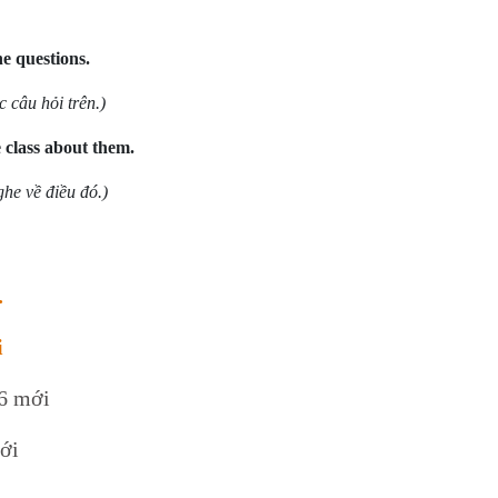
he questions.
 câu hỏi trên.)
e class about them.
ghe về điều đó.)
.
i
 6 mới
mới