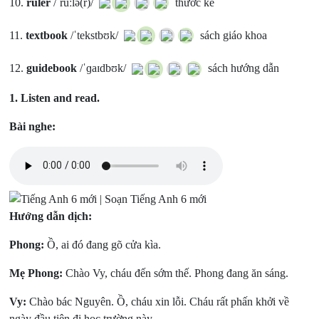
10.
ruler
/ˈruːlə(r)/
thước kẻ
11.
textbook
/ˈtekstbʊk/
sách giáo khoa
12.
guidebook
/ˈɡaɪdbʊk/
sách hướng dẫn
1.
Listen and read.
Bài nghe:
Hướng dẫn dịch:
Phong:
Ồ, ai đó đang gõ cửa kìa.
Mẹ Phong:
Chào Vy, cháu đến sớm thế. Phong đang ăn sáng.
Vy:
Chào bác Nguyên. Ồ, cháu xin lỗi. Cháu rất phấn khởi về
ngày đầu tiên đi học trường này.