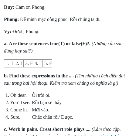
Duy:
Cảm ơn Phong.
Phong:
Để mình mặc đồng phục. Rồi chúng ta đi.
Vy:
Được, Phong.
a.
Are these sentences true(T) or false(F)?.
(Những câu sau
đúng hay sai?)
1. T
2. T
3. F
4. T
5. F
b.
Find these expressions in the ....
(Tìm những cách diễn đạt
sau trong bài hội thoại. Kiểm tra xem chúng có nghĩa là gì)
1. Oh dear.
Ôi trời ơi.
2. You’ll see.
Rồi bạn sẽ thấy.
3. Come in.
Mời vào.
4. Sure.
Chắc chắn rồi/ Được.
c.
Work in pairs. Creat short role-plays ....
(Làm theo cặp.