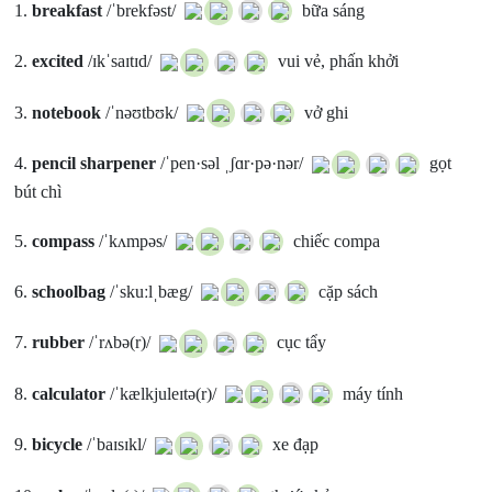
1.
breakfast
/ˈbrekfəst/
bữa sáng
2.
excited
/ɪkˈsaɪtɪd/
vui vẻ, phấn khởi
3.
notebook
/ˈnəʊtbʊk/
vở ghi
4.
pencil sharpener
/ˈpen·səl ˌʃɑr·pə·nər/
gọt
bút chì
5.
compass
/ˈkʌmpəs/
chiếc compa
6.
schoolbag
/ˈskuːlˌbæg/
cặp sách
7.
rubber
/ˈrʌbə(r)/
cục tẩy
8.
calculator
/ˈkælkjuleɪtə(r)/
máy tính
9.
bicycle
/ˈbaɪsɪkl/
xe đạp