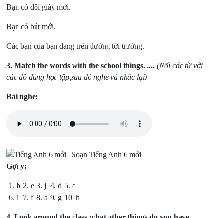
Bạn có đôi giày mới.
Bạn có bút mới.
Các bạn của bạn đang trên đường tới trường.
3.
Match the words with the school things. ....
(Nối các từ với
các đồ dùng học tập,sau đó nghe và nhắc lại)
Bài nghe:
Gợi ý:
1. b
2. e
3. j
4. d
5. c
6. i
7. f
8. a
9. g
10. h
4.
Look around the class-what other things do you have