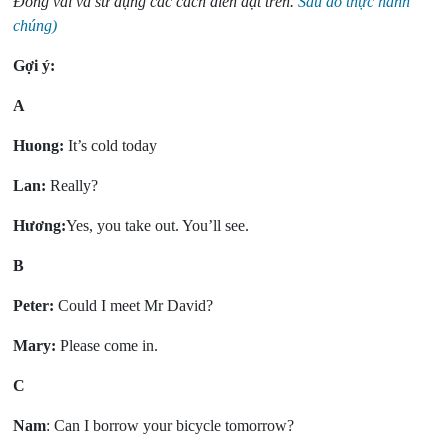
Đóng vai và sử dụng các cách diễn đạt trên.
Sau đó thực hành
chúng)
Gợi ý:
A
Huong:
It’s cold today
Lan:
Really?
Hương:
Yes, you take out. You’ll see.
B
Peter:
Could I meet Mr David?
Mary:
Please come in.
C
Nam
: Can I borrow your bicycle tomorrow?