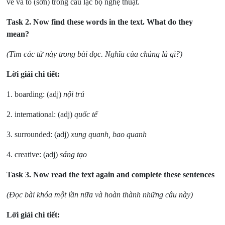
vẽ và tô (sơn) trong câu lạc bộ nghệ thuật.
Task 2.
Now find these words in the text. What do they
mean?
(Tìm các từ này trong bài đọc. Nghĩa của chúng là gì?)
Lời giải chi tiết:
1. boarding: (adj)
nội trú
2. international: (adj)
quốc tế
3. surrounded: (adj)
xung quanh, bao quanh
4. creative: (adj)
sáng tạo
Task 3.
Now read the text again and complete these sentences
(Đọc bài khóa một lần nữa và hoàn thành những câu này)
Lời giải chi tiết: