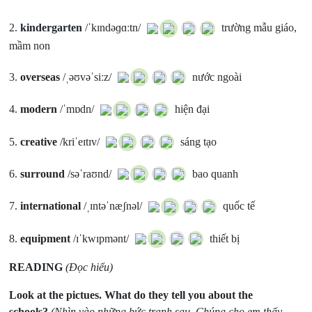
2.
kindergarten
/ˈkɪndəɡɑːtn/
trường mẫu giáo,
mầm non
3.
overseas
/ˌəʊvəˈsiːz/
nước ngoài
4.
modern
/ˈmɒdn/
hiện đại
5.
creative
/kriˈeɪtɪv/
sáng tạo
6.
surround
/səˈraʊnd/
bao quanh
7.
international
/ˌɪntəˈnæʃnəl/
quốc tế
8.
equipment
/ɪˈkwɪpmənt/
thiết bị
READING
(Đọc hiểu)
Look at the pictues. What do they tell you about the
schools?
(Nhìn vào những bức tranh sau. Chúng cho em thấy