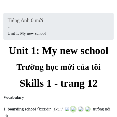
Tiếng Anh 6 mới
»
Unit 1: My new school
Unit 1: My new school
Trường học mới của tôi
Skills 1 - trang 12
Vocabulary
1.
boarding school
/ˈbɔːr.dɪŋ ˌskuːl/
trường nội
trú