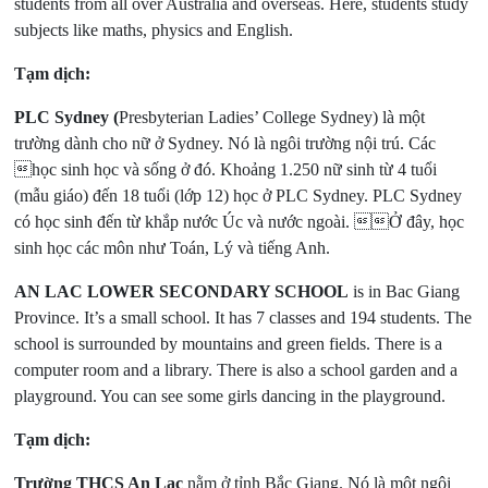
students from all over Australia and overseas. Here, students study
subjects like maths, physics and English.
Tạm dịch:
PLC Sydney (
Presbyterian Ladies’ College Sydney) là một
trường dành cho nữ ở Sydney. Nó là ngôi trường nội trú. Các
học sinh học và sống ở đó. Khoảng 1.250 nữ sinh từ 4 tuổi
(mẫu giáo) đến 18 tuổi (lớp 12) học ở PLC Sydney. PLC Sydney
có học sinh đến từ khắp nước Úc và nước ngoài. Ở đây, học
sinh học các môn như Toán, Lý và tiếng Anh.
AN LAC LOWER SECONDARY SCHOOL
is in Bac Giang
Province. It’s a small school. It has 7 classes and 194 students. The
school is surrounded by mountains and green fields. There is a
computer room and a library. There is also a school garden and a
playground. You can see some girls dancing in the playground.
Tạm dịch:
Trường THCS An Lạc
nằm ở tỉnh Bắc Giang. Nó là một ngôi