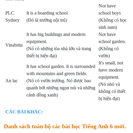
Not have
PLC
It is a boarding school
school boys
Sydney
(Đó là trường nội trú)
(Không có học
sinh nam)
It has big buildings and modern
Not have
equipment.
school garden.
Vinabrita
(Nó có những tòa nhà lớn và trang
(Không có
thiết bị hiện đại)
vườn)
It's small, not
It has school garden. It is surrounded
have modern
with mountains and green fields.
equipment.
An lac
(Nó có vườn trường. Nó được bao
(Nó nhỏ và
quanh bởi những ngọn núi và những
không có thiết
cánh đồng xanh)
bị hiện đại)
CÁC BÀI KHÁC:
Danh sách toàn bộ các bài học Tiếng Anh 6 mới.