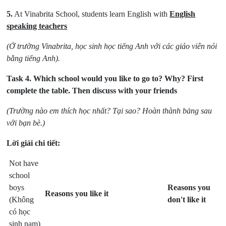
5.
At Vinabrita School, students learn English with
English
speaking teachers
(Ở trường Vinabrita, học sinh học tiếng Anh với các giáo viên nói
bằng tiếng Anh).
Task 4.
Which school would you like to go to? Why? First
complete the table. Then discuss with your friends
(Trường nào em thích học nhất? Tại sao? Hoàn thành bảng sau
với bạn bè.)
Lời giải chi tiết:
Not have
school
boys
Reasons you
Reasons you like it
(Không
don't like it
có học
sinh nam)