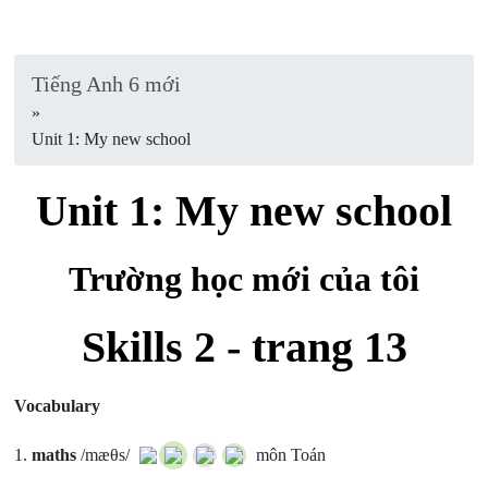
Tiếng Anh 6 mới
»
Unit 1: My new school
Unit 1: My new school
Trường học mới của tôi
Skills 2 - trang 13
Vocabulary
1.
maths
/mæθs/
môn Toán