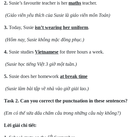
2.
Susie’s favourite teacher is her
maths
teacher.
(Giáo viên yêu thích của Susie là giáo viên môn Toán)
3.
Today, Susie
isn’t wearing her uniform
.
(Hôm nay, Susie không mặc đồng phục.)
4.
Susie studies
Vietnamese
for three hours a week.
(Susie học tiếng Việt 3 giờ một tuần.)
5.
Susie does her homework
at break time
(Susie làm bài tập về nhà vào giờ giải lao.)
Task 2.
Can you correct the punctuation in these sentences?
(Em có thể sửa dấu chấm câu trong những câu này không?)
Lời giải chi tiết:
th