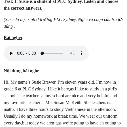
Task 1.
Susie is a student at PLC Sydney. Listen and choose
the correct answers.
(Susie là học sinh ở trường PLC Sydney. Nghe và chọn câu trả lời
đúng )
Bài nghe:
Nội dung bài nghe
Hi. My name’s Susie Brewer. I’m eleven years old. I’m now in
grade 6 at PLC Sydney. I like it here,as I like to study in a girl’s
school. The teachers at my school are nice and very helpful,and
my favourite teacher is Mrs Susan McKeith. She teachers us
maths. I have three hours to study Vietnamese in the afternoon.
Usually,I do my homework at break time. We wear our uniform
every day,but today we aren’t,as we’re going to have an outing to