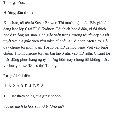
Taronga Zoo.
Hướng dẫn dịch:
Xin chào, tôi tên là Susie Brewer. Tôi mười một tuổi. Bây giờ tôi
đang học lớp 6 tại PLC Sydney. Tôi thích học ở đây, vì tôi thích
học ở trường nữ sinh. Các giáo viên trong trường tôi rất đẹp và rất
tuyệt vời, và giáo viên yêu thích của tôi là Cô Xsan McKeith. Cô
dạy chúng tôi môn toán. Tôi có ba giờ để học tiếng Việt vào buổi
chiều. Thông thường tôi làm bài tập ở nhà vào giờ nghỉ. Chúng tôi
mặc đồng phục hàng ngày, nhưng hôm nay chúng tôi không mặc,
vì chúng tôi sẽ đến sở thú Taronga.
Lời giải chi tiết:
1. A
2. A
3. B
4. B
5. A
1.
Susie
likes
being at a girls’ school.
(Susie thích là học sinh ở trường nữ)