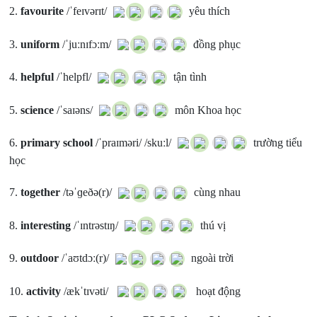
2.
favourite
/ˈfeɪvərɪt/
yêu thích
3.
uniform
/ˈjuːnɪfɔːm/
đồng phục
4.
helpful
/ˈhelpfl/
tận tình
5.
science
/ˈsaɪəns/
môn Khoa học
6.
primary school
/ˈpraɪməri/ /skuːl/
trường tiểu
học
7.
together
/təˈɡeðə(r)/
cùng nhau
8.
interesting
/ˈɪntrəstɪŋ/
thú vị
9.
outdoor
/ˈaʊtdɔː(r)/
ngoài trời
10.
activity
/ækˈtɪvəti/
hoạt động